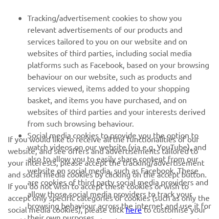
PENTRU BUSINESS
Tracking/advertisement cookies to show you
relevant advertisements of our products and
MAI MULTE YAMAHA
services tailored to you on our website and on
websites of third parties, including social media
platforms such as Facebook, based on your browsing
SUPORT
behaviour on our website, such as products and
services viewed, items added to your shopping
basket, and items you have purchased, and on
BULETIN INFORMATIV
websites of third parties and your interests derived
Fii primul care află despre cele mai recente oferte, evenimente
from such browsing behaviour.
speciale, lansări noi și multe altele.
Social media cookies to provide you the option to
If you would like to receive all the functionalities of our
watch videos on our website (via e.g. YouTube), and
website, and see offers and advertisements tailored to
also to allow you to easily share content from our
your interests, please accept the tracking/advertisement
website on social media, such as Facebook. These
and social media cookies by clicking on the accept button.
ABONARE
are cookies of third party social media providers and
If you do not wish to accept these cookies or wish to
allow those social media providers to track your
accept only specific categories of cookies (such as only the
browsing behaviour across the internet and use it for
Citiți Politica noastră de confidențialitate pentru a afla cum vă
social media cookies), please click
here
to customise your
their own purposes.
procesăm datele personale:
Politică de Confidențialitate