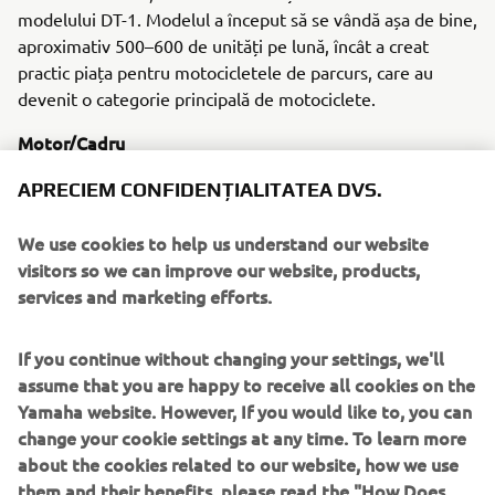
modelului DT-1. Modelul a început să se vândă așa de bine,
aproximativ 500–600 de unități pe lună, încât a creat
practic piața pentru motocicletele de parcurs, care au
devenit o categorie principală de motociclete.
Motor/Cadru
DT-1 este un model de 250 cmc cu un singur cilindru.
APRECIEM CONFIDENȚIALITATEA DVS.
Pentru a fi adecvat pentru un model de producție în masă,
motorul DT-1 a fost reproiectat pe baza motorului folosit
We use cookies to help us understand our website
pentru YX26, o adevărată motocicletă de motocros care a
visitors so we can improve our website, products,
câștigat campionatul național japonez de motocros din mai
services and marketing efforts.
1967. DT-1 a folosit aceleași valori pentru alezaj x cursă,
70 mm × 64 mm, ca pentru modelul de bază. Pentru cadru
s-au folosit țevi din oțel de înaltă rezistență, precum și un
If you continue without changing your settings, we'll
șasiu solid, suficient de puternic pentru un model de
assume that you are happy to receive all cookies on the
producție.
Yamaha website. However, If you would like to, you can
change your cookie settings at any time. To learn more
about the cookies related to our website, how we use
them and their benefits, please read the "How Does