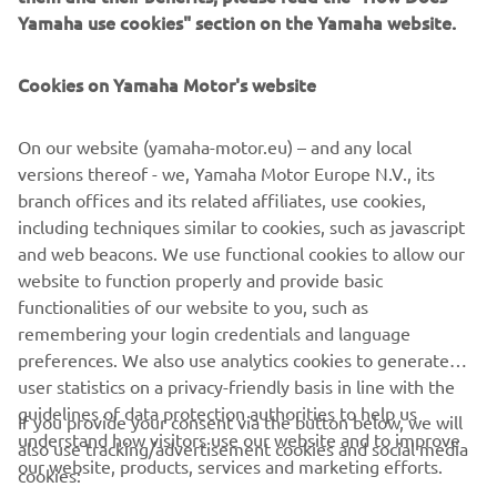
Yamaha use cookies" section on the Yamaha website.
1970 XS-1
Cookies on Yamaha Motor's website
On our website (yamaha-motor.eu) – and any local
©Yamaha Motor Europe N.V. / Yamaha Motor Co., Ltd.
versions thereof - we, Yamaha Motor Europe N.V., its
Informațiile și/sau imaginile de pe aceste pagini web nu
branch offices and its related affiliates, use cookies,
pot fi utilizate în scopuri comerciale sau necomerciale fără
including techniques similar to cookies, such as javascript
acordul explicit în scris al Yamaha Motor Europe N.V. și/sau
and web beacons. We use functional cookies to allow our
Yamaha Motor Co., Ltd. Condu întotdeauna în siguranță și
website to function properly and provide basic
respectă toate condițiile de drum locale.
functionalities of our website to you, such as
remembering your login credentials and language
preferences. We also use analytics cookies to generate
user statistics on a privacy-friendly basis in line with the
guidelines of data protection authorities to help us
If you provide your consent via the button below, we will
understand how visitors use our website and to improve
also use tracking/advertisement cookies and social media
CORPORATE
our website, products, services and marketing efforts.
cookies: