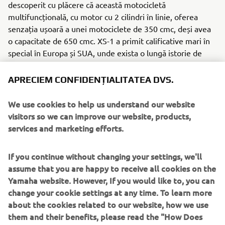
descoperit cu plăcere că această motocicletă
multifuncțională, cu motor cu 2 cilindri în linie, oferea
senzația ușoară a unei motociclete de 350 cmc, deși avea
o capacitate de 650 cmc. XS-1 a primit calificative mari în
special în Europa și SUA, unde exista o lungă istorie de
producție a motocicletelor cu cilindree mari și unde
producătorii consacrați formau un oligopol.
APRECIEM CONFIDENȚIALITATEA DVS.
Motor/Cadru
We use cookies to help us understand our website
Motorul vertical OHC de 650 cmc cu doi cilindri, cu o
visitors so we can improve our website, products,
construcție suplă, pe un cadru cu ramă dublă la fel de
services and marketing efforts.
suplu, a fost un element esențial în construirea cu succes a
acestui „model sport cu cilindree mare, ușor, suplu și
If you continue without changing your settings, we'll
compact”, care a entuziasmat mulți clienți de motociclete.
assume that you are happy to receive all cookies on the
Yamaha website. However, If you would like to, you can
change your cookie settings at any time. To learn more
about the cookies related to our website, how we use
1973 RD350
them and their benefits, please read the "How Does