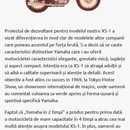
Proiectul de dezvoltare pentru modelul nostru XS-1 a
vizat diferențierea în mod clar de modelele altor companii
care puneau accentul pe forța brută. S-a decis să se caute
caracteristici distinctive Yamaha care i-au oferit
motocicletei caracteristici elegante, greutate mică, suplețe
și aspect compact. Intenția era ca XS-1 să atragă adulții și
să aibă o calitate superioară și atenție la detalii. Acest
obiectiv a fost atins cu succes în 1969, la Tokyo Motor
Show, un showroom internațional de mașini, unde oamenii
au comentat culoarea sa verde aprins și forma ușoară și
sportivă specifică Yamaha.
Faptul că „Yamaha în 2 timpi” a produs pentru prima dată
o motocicletă de mare capacitate în 4 timpi a atras cea mai
multă atenție asupra modelului XS-1. În plus, oamenii au