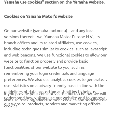
Yamaha use cookies" section on the Yamaha website.
Cookies on Yamaha Motor's website
©Yamaha Motor Europe N.V. / Yamaha Motor Co., Ltd.
On our website (yamaha-motor.eu) – and any local
Informațiile și/sau imaginile de pe aceste pagini web nu
versions thereof - we, Yamaha Motor Europe N.V., its
pot fi utilizate în scopuri comerciale sau necomerciale fără
branch offices and its related affiliates, use cookies,
acordul explicit în scris al Yamaha Motor Europe N.V. și/sau
including techniques similar to cookies, such as javascript
Yamaha Motor Co., Ltd.
and web beacons. We use functional cookies to allow our
Condu întotdeauna în siguranță și respectă toate condițiile
website to function properly and provide basic
de drum locale.
functionalities of our website to you, such as
remembering your login credentials and language
preferences. We also use analytics cookies to generate
user statistics on a privacy-friendly basis in line with the
guidelines of data protection authorities to help us
If you provide your consent via the button below, we will
understand how visitors use our website and to improve
also use tracking/advertisement cookies and social media
CORPORATE
our website, products, services and marketing efforts.
cookies: