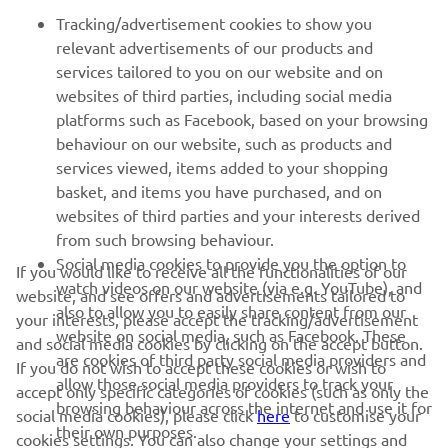
PENTRU BUSINESS
Tracking/advertisement cookies to show you
relevant advertisements of our products and
MAI MULTE YAMAHA
services tailored to you on our website and on
websites of third parties, including social media
platforms such as Facebook, based on your browsing
SUPORT
behaviour on our website, such as products and
services viewed, items added to your shopping
basket, and items you have purchased, and on
BULETIN INFORMATIV
websites of third parties and your interests derived
Fii primul care află despre cele mai recente oferte, evenimente
from such browsing behaviour.
speciale, lansări noi și multe altele.
Social media cookies to provide you the option to
If you would like to receive all the functionalities of our
watch videos on our website (via e.g. YouTube), and
website, and see offers and advertisements tailored to
also to allow you to easily share content from our
your interests, please accept the tracking/advertisement
website on social media, such as Facebook. These
and social media cookies by clicking on the accept button.
ABONARE
are cookies of third party social media providers and
If you do not wish to accept these cookies or wish to
allow those social media providers to track your
accept only specific categories of cookies (such as only the
browsing behaviour across the internet and use it for
Citiți Politica noastră de confidențialitate pentru a afla cum vă
social media cookies), please click
here
to customise your
their own purposes.
procesăm datele personale:
Politică de Confidențialitate
cookies settings. You can also change your settings and