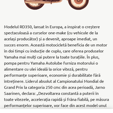
Modelul RD350, lansat în Europa, a inspirat o creștere
spectaculoasă a curselor one-make (cu vehicule de la
același producător) și a devenit, aproape imediat, un
succes enorm. Această motocicletă beneficia de un motor
în doi timpi cu inducție de cuplu, care oferea produselor
Yamaha mai mulți cai putere la toate turațiile. În plus,
pompa pentru Yamaha Autolube furniza motorului o
alimentare cu ulei ideală la orice viteză, pentru
performanțe superioare, economie și durabilitate fără
întreținere. Liderul absolut al Campionatului Mondial de
Grand Prix la categoria 250 cmc din acea perioadă, Jarno
Saarinen, declara: „Dezvoltarea constantă a puterii în
toate vitezele, accelerația rapidă și frâna fiabilă, pe măsura
performanțelor superioare, vor face din acest model unul
dintre cele mai populare modele de motociclete sport de