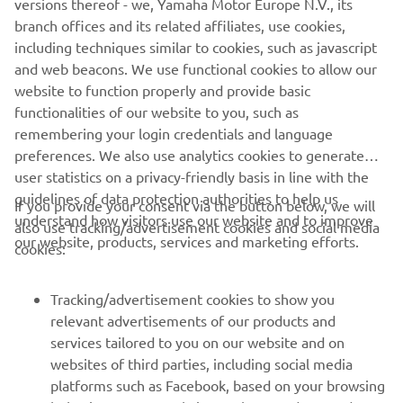
versions thereof - we, Yamaha Motor Europe N.V., its
pot fi utilizate în scopuri comerciale sau necomerciale fără
branch offices and its related affiliates, use cookies,
acordul explicit în scris al Yamaha Motor Europe N.V. și/sau
including techniques similar to cookies, such as javascript
Yamaha Motor Co., Ltd.
and web beacons. We use functional cookies to allow our
Condu întotdeauna în siguranță și respectă toate condițiile
website to function properly and provide basic
de drum locale.
functionalities of our website to you, such as
remembering your login credentials and language
preferences. We also use analytics cookies to generate
user statistics on a privacy-friendly basis in line with the
guidelines of data protection authorities to help us
If you provide your consent via the button below, we will
understand how visitors use our website and to improve
also use tracking/advertisement cookies and social media
CORPORATE
our website, products, services and marketing efforts.
cookies:
PENTRU BUSINESS
Tracking/advertisement cookies to show you
relevant advertisements of our products and
MAI MULTE YAMAHA
services tailored to you on our website and on
websites of third parties, including social media
platforms such as Facebook, based on your browsing
SUPORT