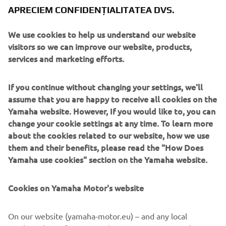
greutate medie de pe piață”.
APRECIEM CONFIDENȚIALITATEA DVS.
Motor/Cadru
We use cookies to help us understand our website
Motorul în doi timpi cu cuplu de inducție, cu 7 orificii de
visitors so we can improve our website, products,
admisie, alezaj și cursă de 64 x 54 mm, construit pe
services and marketing efforts.
reputația modelului RD350. Cadrul a fost realizat dintr-un
aliaj nou, pentru o greutate redusă și o rezistență mai
If you continue without changing your settings, we'll
mare.
assume that you are happy to receive all cookies on the
Yamaha website. However, If you would like to, you can
change your cookie settings at any time. To learn more
about the cookies related to our website, how we use
1973 YZ250
them and their benefits, please read the "How Does
Yamaha use cookies" section on the Yamaha website.
Cookies on Yamaha Motor's website
©Yamaha Motor Europe N.V. / Yamaha Motor Co., Ltd.
On our website (yamaha-motor.eu) – and any local
Informațiile și/sau imaginile de pe aceste pagini web nu