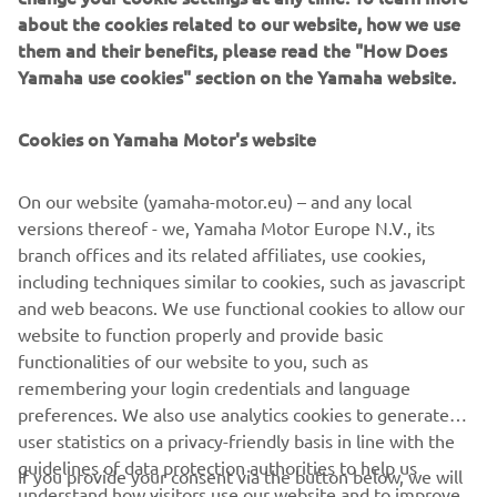
about the cookies related to our website, how we use
1984 FJ1100
them and their benefits, please read the "How Does
Yamaha use cookies" section on the Yamaha website.
Cookies on Yamaha Motor's website
©Yamaha Motor Europe N.V. / Yamaha Motor Co., Ltd.
On our website (yamaha-motor.eu) – and any local
Informațiile și/sau imaginile de pe aceste pagini web nu
versions thereof - we, Yamaha Motor Europe N.V., its
pot fi utilizate în scopuri comerciale sau necomerciale fără
branch offices and its related affiliates, use cookies,
acordul explicit în scris al Yamaha Motor Europe N.V. și/sau
including techniques similar to cookies, such as javascript
Yamaha Motor Co., Ltd.
and web beacons. We use functional cookies to allow our
Condu întotdeauna în siguranță și respectă toate condițiile
website to function properly and provide basic
de drum locale.
functionalities of our website to you, such as
remembering your login credentials and language
preferences. We also use analytics cookies to generate
user statistics on a privacy-friendly basis in line with the
guidelines of data protection authorities to help us
If you provide your consent via the button below, we will
understand how visitors use our website and to improve