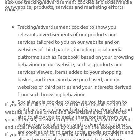
also use tracking/advertisement cookies and social media
CORPORATE
our website, products, services and marketing efforts.
cookies:
PENTRU BUSINESS
Tracking/advertisement cookies to show you
relevant advertisements of our products and
MAI MULTE YAMAHA
services tailored to you on our website and on
websites of third parties, including social media
platforms such as Facebook, based on your browsing
SUPORT
behaviour on our website, such as products and
services viewed, items added to your shopping
basket, and items you have purchased, and on
BULETIN INFORMATIV
websites of third parties and your interests derived
Fii primul care află despre cele mai recente oferte, evenimente
from such browsing behaviour.
speciale, lansări noi și multe altele.
Social media cookies to provide you the option to
If you would like to receive all the functionalities of our
watch videos on our website (via e.g. YouTube), and
website, and see offers and advertisements tailored to
also to allow you to easily share content from our
your interests, please accept the tracking/advertisement
website on social media, such as Facebook. These
and social media cookies by clicking on the accept button.
ABONARE
are cookies of third party social media providers and
If you do not wish to accept these cookies or wish to
allow those social media providers to track your