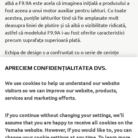
albă a F9.9A este acela că imaginea inițială a produsului a
fost aceea a unui motor auxiliar pentru iahturi. Cu toate
acestea, punțile iahturilor tind să fie amplasate mult
deasupra liniei de plutire și să aibă o vizibilitate ridicată,
astfel că modelului F9.9A i-au fost oferite caracteristici
precum suprafața superioară plată.
Echipa de design s-a confruntat cu o serie de cerințe
solicitante care influențează forma motorului outboard,
cum ar fi modificarea formei secțiunii superioare pentru a
APRECIEM CONFIDENȚIALITATEA DVS.
se adapta la adăugarea unei băi de ulei sau proiectarea
unei elice cu tracțiune mare, care să satisfacă cerințele de
We use cookies to help us understand our website
alimentare a unei ambarcațiuni.
visitors so we can improve our website, products,
services and marketing efforts.
Motor
Modelul F9.9A este un motor de 232 cmc cu 2 cilindri, de
If you continue without changing your settings, we'll
9,9 cai putere.
assume that you are happy to receive all cookies on the
Yamaha website. However, If you would like to, you can
change your cookie settings at any time. To learn more