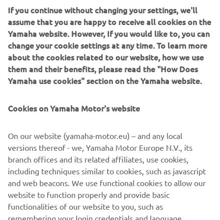
If you continue without changing your settings, we'll
assume that you are happy to receive all cookies on the
Yamaha website. However, If you would like to, you can
change your cookie settings at any time. To learn more
about the cookies related to our website, how we use
2016 WOLVERINE-R
them and their benefits, please read the "How Does
Yamaha use cookies" section on the Yamaha website.
Cookies on Yamaha Motor's website
©Yamaha Motor Europe N.V. / Yamaha Motor Co., Ltd.
On our website (yamaha-motor.eu) – and any local
Informațiile și/sau imaginile de pe aceste pagini web nu
versions thereof - we, Yamaha Motor Europe N.V., its
pot fi utilizate în scopuri comerciale sau necomerciale fără
branch offices and its related affiliates, use cookies,
acordul explicit în scris al Yamaha Motor Europe N.V. și/sau
including techniques similar to cookies, such as javascript
Yamaha Motor Co., Ltd.
and web beacons. We use functional cookies to allow our
Condu întotdeauna în siguranță și respectă toate condițiile
website to function properly and provide basic
de drum locale.
functionalities of our website to you, such as
remembering your login credentials and language