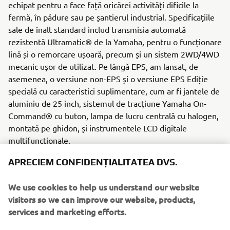
echipat pentru a face față oricărei activități dificile la
fermă, în pădure sau pe șantierul industrial. Specificațiile
sale de înalt standard includ transmisia automată
rezistentă Ultramatic® de la Yamaha, pentru o funcționare
lină și o remorcare ușoară, precum și un sistem 2WD/4WD
mecanic ușor de utilizat. Pe lângă EPS, am lansat, de
asemenea, o versiune non-EPS și o versiune EPS Ediție
specială cu caracteristici suplimentare, cum ar fi jantele de
aluminiu de 25 inch, sistemul de tracțiune Yamaha On-
Command® cu buton, lampa de lucru centrală cu halogen,
montată pe ghidon, și instrumentele LCD digitale
multifuncționale.
Motor/Cadru
APRECIEM CONFIDENȚIALITATEA DVS.
Acest model este echipat cu motorul extrem de solid de
686 cmc EFi MKII, cunoscut pentru cuplul lin și ușor de
We use cookies to help us understand our website
controlat pe care îl oferă. Caroseria sa este capabilă să
visitors so we can improve our website, products,
reziste celor mai dure activități, cu o limită de încărcare de
services and marketing efforts.
140 kg.