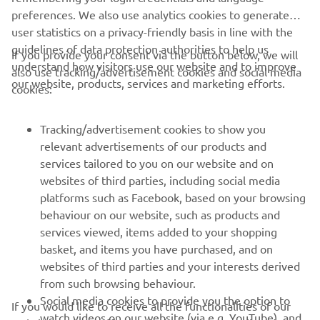
preferences. We also use analytics cookies to generate
user statistics on a privacy-friendly basis in line with the
guidelines of data protection authorities to help us
If you provide your consent via the button below, we will
understand how visitors use our website and to improve
also use tracking/advertisement cookies and social media
CORPORATE
our website, products, services and marketing efforts.
cookies:
PENTRU BUSINESS
Tracking/advertisement cookies to show you
relevant advertisements of our products and
MAI MULTE YAMAHA
services tailored to you on our website and on
websites of third parties, including social media
platforms such as Facebook, based on your browsing
SUPORT
behaviour on our website, such as products and
services viewed, items added to your shopping
basket, and items you have purchased, and on
BULETIN INFORMATIV
websites of third parties and your interests derived
Fii primul care află despre cele mai recente oferte, evenimente
from such browsing behaviour.
speciale, lansări noi și multe altele.
Social media cookies to provide you the option to
If you would like to receive all the functionalities of our
watch videos on our website (via e.g. YouTube), and