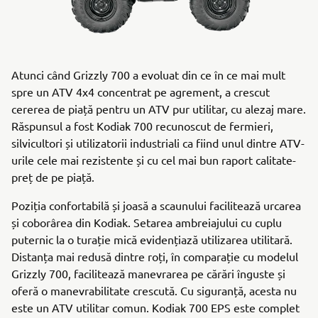
Atunci când Grizzly 700 a evoluat din ce în ce mai mult
spre un ATV 4x4 concentrat pe agrement, a crescut
cererea de piață pentru un ATV pur utilitar, cu alezaj mare.
Răspunsul a fost Kodiak 700 recunoscut de fermieri,
silvicultori și utilizatorii industriali ca fiind unul dintre ATV-
urile cele mai rezistente și cu cel mai bun raport calitate-
preț de pe piață.
Poziția confortabilă și joasă a scaunului facilitează urcarea
și coborârea din Kodiak. Setarea ambreiajului cu cuplu
puternic la o turație mică evidențiază utilizarea utilitară.
Distanța mai redusă dintre roți, în comparație cu modelul
Grizzly 700, facilitează manevrarea pe cărări înguste și
oferă o manevrabilitate crescută. Cu siguranță, acesta nu
este un ATV utilitar comun. Kodiak 700 EPS este complet