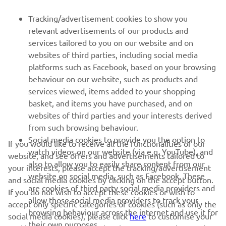
PENTRU BUSINESS
Tracking/advertisement cookies to show you
relevant advertisements of our products and
MAI MULTE YAMAHA
services tailored to you on our website and on
websites of third parties, including social media
platforms such as Facebook, based on your browsing
SUPORT
behaviour on our website, such as products and
services viewed, items added to your shopping
basket, and items you have purchased, and on
BULETIN INFORMATIV
websites of third parties and your interests derived
Fii primul care află despre cele mai recente oferte, evenimente
from such browsing behaviour.
speciale, lansări noi și multe altele.
Social media cookies to provide you the option to
If you would like to receive all the functionalities of our
watch videos on our website (via e.g. YouTube), and
website, and see offers and advertisements tailored to
also to allow you to easily share content from our
your interests, please accept the tracking/advertisement
website on social media, such as Facebook. These
and social media cookies by clicking on the accept button.
ABONARE
are cookies of third party social media providers and
If you do not wish to accept these cookies or wish to
allow those social media providers to track your
accept only specific categories of cookies (such as only the
browsing behaviour across the internet and use it for
Citiți Politica noastră de confidențialitate pentru a afla cum vă
social media cookies), please click
here
to customise your
their own purposes.
procesăm datele personale:
Politică de Confidențialitate