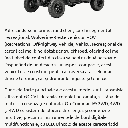
Adresându-se în primul rând clienților din segmentul
recreațional, Wolverine-R este vehiculul ROV
(Recreational Off-highway Vehicle, Vehicul recreațional de
teren) cel mai bine dotat pentru off-road, oferind cel mai
înalt nivel de confort din clasa sa pentru două persoane.
Dispunând de un design și un aspect compacte, acest
vehicul este construit pentru a traversa atât cele mai
dificile terenuri, cât și drumurile înguste și tehnice.
Punctele forte principale ale acestui model sunt transmisia
Ultramatic® CVT durabilă, complet automată, și frâna de
motor cu o senzație naturală; On-Command® 2WD, 4WD
și 4WD cu sistem de blocare diferențial și comenzile
intuitive, precum și instrumentele de bord digitale,
multifuncționale, cu LCD. Dincolo de aceste caracteristici