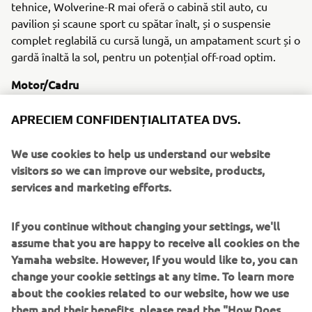
tehnice, Wolverine-R mai oferă o cabină stil auto, cu
pavilion și scaune sport cu spătar înalt, și o suspensie
complet reglabilă cu cursă lungă, un ampatament scurt și o
gardă înaltă la sol, pentru un potențial off-road optim.
Motor/Cadru
Wolverine-R de la Yamaha dispune de un motor DOHC
puternic, de 708 cmc, cu un singur cilindru. Șasiul și cabina
APRECIEM CONFIDENȚIALITATEA DVS.
sunt proiectate pentru a maximiza vizibilitatea și a oferi
unghiuri optimizate de atac și de degajare, permițând
We use cookies to help us understand our website
șoferului și pasagerului să navigheze pe terenuri extreme
visitors so we can improve our website, products,
și drumuri tehnice pe care alte vehicule nu au curaj să se
services and marketing efforts.
aventureze.
If you continue without changing your settings, we'll
assume that you are happy to receive all cookies on the
Yamaha website. However, If you would like to, you can
change your cookie settings at any time. To learn more
about the cookies related to our website, how we use
2016 YXZ1000R
them and their benefits, please read the "How Does