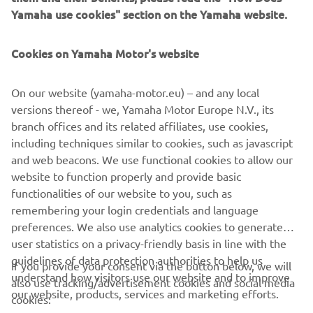
Yamaha use cookies" section on the Yamaha website.
Cookies on Yamaha Motor's website
©Yamaha Motor Europe N.V. / Yamaha Motor Co., Ltd.
On our website (yamaha-motor.eu) – and any local
Informațiile și/sau imaginile de pe aceste pagini web nu
versions thereof - we, Yamaha Motor Europe N.V., its
pot fi utilizate în scopuri comerciale sau necomerciale fără
branch offices and its related affiliates, use cookies,
acordul explicit în scris al Yamaha Motor Europe N.V. și/sau
including techniques similar to cookies, such as javascript
Yamaha Motor Co., Ltd.
and web beacons. We use functional cookies to allow our
Condu întotdeauna în siguranță și respectă toate condițiile
website to function properly and provide basic
de drum locale.
functionalities of our website to you, such as
remembering your login credentials and language
preferences. We also use analytics cookies to generate
user statistics on a privacy-friendly basis in line with the
guidelines of data protection authorities to help us
If you provide your consent via the button below, we will
understand how visitors use our website and to improve
also use tracking/advertisement cookies and social media
CORPORATE
our website, products, services and marketing efforts.
cookies: