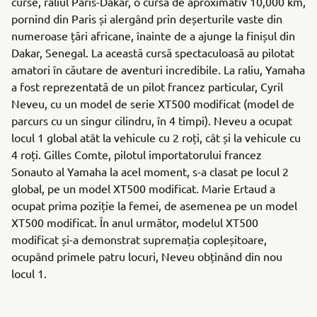
curse, raliul Paris-Dakar, o cursă de aproximativ 10,000 km,
pornind din Paris și alergând prin deșerturile vaste din
numeroase țări africane, înainte de a ajunge la finișul din
Dakar, Senegal. La această cursă spectaculoasă au pilotat
amatori în căutare de aventuri incredibile. La raliu, Yamaha
a fost reprezentată de un pilot francez particular, Cyril
Neveu, cu un model de serie XT500 modificat (model de
parcurs cu un singur cilindru, în 4 timpi). Neveu a ocupat
locul 1 global atât la vehicule cu 2 roți, cât și la vehicule cu
4 roți. Gilles Comte, pilotul importatorului francez
Sonauto al Yamaha la acel moment, s-a clasat pe locul 2
global, pe un model XT500 modificat. Marie Ertaud a
ocupat prima poziție la femei, de asemenea pe un model
XT500 modificat. În anul următor, modelul XT500
modificat și-a demonstrat supremația copleșitoare,
ocupând primele patru locuri, Neveu obținând din nou
locul 1.