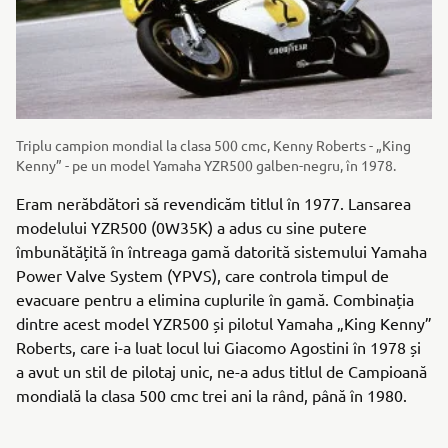
Triplu campion mondial la clasa 500 cmc, Kenny Roberts - „King
Kenny” - pe un model Yamaha YZR500 galben-negru, în 1978.
Eram nerăbdători să revendicăm titlul în 1977. Lansarea
modelului YZR500 (0W35K) a adus cu sine putere
îmbunătățită în întreaga gamă datorită sistemului Yamaha
Power Valve System (YPVS), care controla timpul de
evacuare pentru a elimina cuplurile în gamă. Combinația
dintre acest model YZR500 și pilotul Yamaha „King Kenny”
Roberts, care i-a luat locul lui Giacomo Agostini în 1978 și
a avut un stil de pilotaj unic, ne-a adus titlul de Campioană
mondială la clasa 500 cmc trei ani la rând, până în 1980.