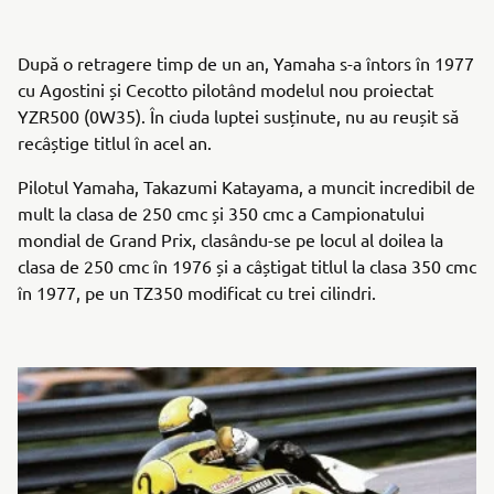
După o retragere timp de un an, Yamaha s-a întors în 1977
cu Agostini și Cecotto pilotând modelul nou proiectat
YZR500 (0W35). În ciuda luptei susținute, nu au reușit să
recâștige titlul în acel an.
Pilotul Yamaha, Takazumi Katayama, a muncit incredibil de
mult la clasa de 250 cmc și 350 cmc a Campionatului
mondial de Grand Prix, clasându-se pe locul al doilea la
clasa de 250 cmc în 1976 și a câștigat titlul la clasa 350 cmc
în 1977, pe un TZ350 modificat cu trei cilindri.