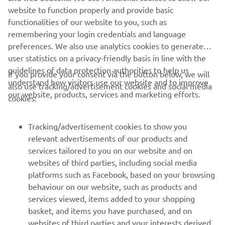
Condu întotdeauna în siguranță și respectă toate condițiile
website to function properly and provide basic
de drum locale.
functionalities of our website to you, such as
remembering your login credentials and language
preferences. We also use analytics cookies to generate
user statistics on a privacy-friendly basis in line with the
guidelines of data protection authorities to help us
If you provide your consent via the button below, we will
understand how visitors use our website and to improve
also use tracking/advertisement cookies and social media
CORPORATE
our website, products, services and marketing efforts.
cookies:
PENTRU BUSINESS
Tracking/advertisement cookies to show you
relevant advertisements of our products and
MAI MULTE YAMAHA
services tailored to you on our website and on
websites of third parties, including social media
platforms such as Facebook, based on your browsing
SUPORT
behaviour on our website, such as products and
services viewed, items added to your shopping
basket, and items you have purchased, and on
BULETIN INFORMATIV
websites of third parties and your interests derived