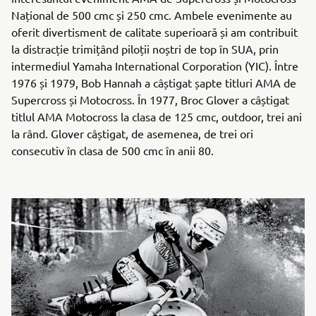
Național de 500 cmc și 250 cmc. Ambele evenimente au
oferit divertisment de calitate superioară și am contribuit
la distracție trimițând piloții noștri de top în SUA, prin
intermediul Yamaha International Corporation (YIC). Între
1976 și 1979, Bob Hannah a câștigat șapte titluri AMA de
Supercross și Motocross. În 1977, Broc Glover a câștigat
titlul AMA Motocross la clasa de 125 cmc, outdoor, trei ani
la rând. Glover câștigat, de asemenea, de trei ori
consecutiv în clasa de 500 cmc în anii 80.