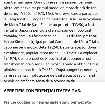
atenție mai mare. Dorindu-ne să fim pionieri pe noile
piețe, am dezvoltat primul model de motocicletă de trial
de serie, TY250. În 1973, Mick Andrews, care a participat
la Campionatul European de Moto-Trial și la Cursa Scoțiană
de Moto-Trial de Șase Zile pe un prototip TY250, a fost
invitat în Japonia pentru a oferi cursuri de moto-trial
Yamaha, care i-au fascinat pe cei 95.000 de fani prezenți.
Haruo Kimira a câștigat primul Campionat de Moto-Trial al
Japoniei pe o motocicletă TY250. Datorită acestor două
evenimente, popularitatea modelului TY250J a explodat.
În 1974, Campionatul de Moto-Trial al Japoniei a fost
transformat într-o serie, iar Hiroshi Kondo a obținut titlul,
pilotând o motocicletă TY250J. După apogeul economic,
cererea pentru motociclete de trial a scăzut rapid, fiind
nevoie să amânăm șansa de a revendica titlul.
APRECIEM CONFIDENȚIALITATEA DVS.
We use cookies to help us understand our website