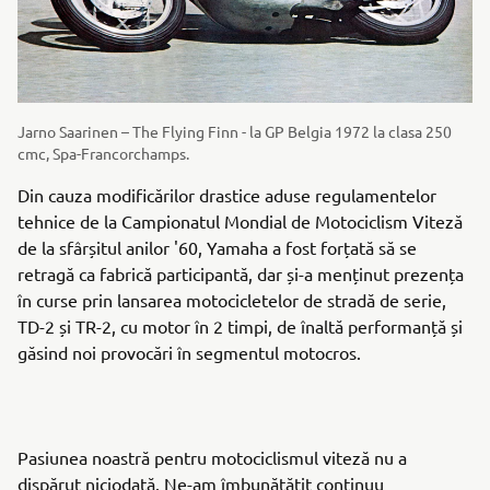
Jarno Saarinen – The Flying Finn - la GP Belgia 1972 la clasa 250
cmc, Spa-Francorchamps.
Din cauza modificărilor drastice aduse regulamentelor
tehnice de la Campionatul Mondial de Motociclism Viteză
de la sfârșitul anilor '60, Yamaha a fost forțată să se
retragă ca fabrică participantă, dar și-a menținut prezența
în curse prin lansarea motocicletelor de stradă de serie,
TD-2 și TR-2, cu motor în 2 timpi, de înaltă performanță și
găsind noi provocări în segmentul motocros.
Pasiunea noastră pentru motociclismul viteză nu a
dispărut niciodată. Ne-am îmbunătățit continuu