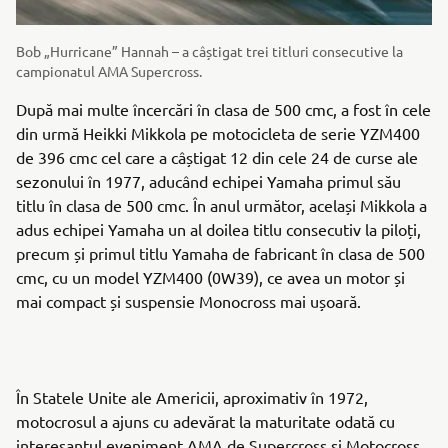
Bob „Hurricane” Hannah – a câștigat trei titluri consecutive la
campionatul AMA Supercross.
După mai multe încercări în clasa de 500 cmc, a fost în cele
din urmă Heikki Mikkola pe motocicleta de serie YZM400
de 396 cmc cel care a câștigat 12 din cele 24 de curse ale
sezonului în 1977, aducând echipei Yamaha primul său
titlu în clasa de 500 cmc. În anul următor, același Mikkola a
adus echipei Yamaha un al doilea titlu consecutiv la piloți,
precum și primul titlu Yamaha de fabricant în clasa de 500
cmc, cu un model YZM400 (0W39), ce avea un motor și
mai compact și suspensie Monocross mai ușoară.
În Statele Unite ale Americii, aproximativ în 1972,
motocrosul a ajuns cu adevărat la maturitate odată cu
interesantul eveniment AMA de Supercross și Motocross