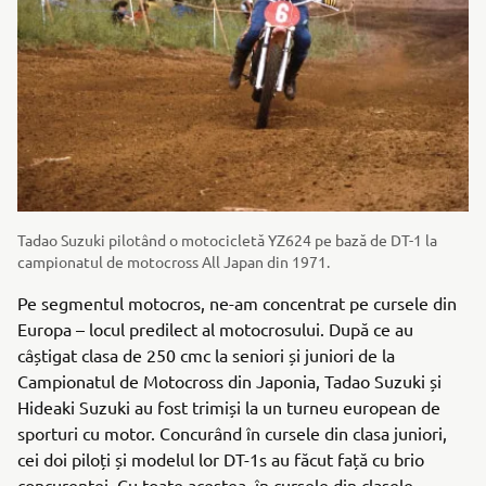
Tadao Suzuki pilotând o motocicletă YZ624 pe bază de DT-1 la
campionatul de motocross All Japan din 1971.
Pe segmentul motocros, ne-am concentrat pe cursele din
Europa – locul predilect al motocrosului. După ce au
câștigat clasa de 250 cmc la seniori și juniori de la
Campionatul de Motocross din Japonia, Tadao Suzuki și
Hideaki Suzuki au fost trimiși la un turneu european de
sporturi cu motor. Concurând în cursele din clasa juniori,
cei doi piloți și modelul lor DT-1s au făcut față cu brio
concurenței. Cu toate acestea, în cursele din clasele