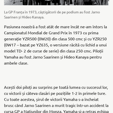
La GP Franța în 1973, câștigătorii de pe podium au fost Jarno
Saarinen și Hideo Kanaya.
Pasiunea noastră a fost atât de mare încât ne-am întors la
Campionatul Mondial de Grand Prix în 1973 cu prima
generație YZR500 (0W20) din clasa 500 cmc și cu YZR250
(0W17 – bazat pe YZ635, o versiune răcită cu lichid a unui
model TD- 2 de curse de serie) din clasa 250 cmc. Piloții
Yamaha au fost Jarno Saarinen și Hideo Kanaya pentru
ambele clase.
Acești doi piloți au surprins pe toată lumea cu succesul lor,
cu victorii și câteva clasări pe pozițiile 1-2 în primele ture.
Cu toate acestea, șirul de victorii Yamaha s-a încheiat
brusc când Jarno Saarinen a murit tragic într-un accident la
cursa GP a Națiunilor din Monza. Yamaha și-a retras echipa