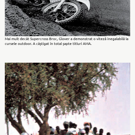
Mai mult decât Supercross Broc, Glover a demonstrat o viteză inegalabilă la
cursele outdoor. A câștigat în total șapte titluri AMA.