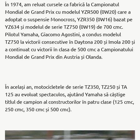
În 1974, am reluat cursele ca fabrică la Campionatul
Mondial de Grand Prix cu modelul YZR500 (0W20) care a
adoptat o suspensie Monocross, YZR350 (0W16) bazat pe
YZ634 și modelul de serie TZ750 (0W19) de 700 cmc.
Pilotul Yamaha, Giacomo Agostini, a condus modelul
TZ750 la victorii consecutive în Daytona 200 și Imola 200 și
a continuat cu victorii în clasa de 500 cmc a Campionatului
Mondial de Grand Prix din Austria și Olanda.
În același an, motocicletele de serie TZ350, TZ250 și TA
125 au evoluat spectaculos, ajutând Yamaha să câștige
titlul de campion al constructorilor în patru clase (125 cmc,
250 cmc, 350 cmc și 500 cmc).