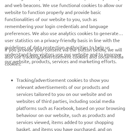
and web beacons. We use functional cookies to allow our
Condu întotdeauna în siguranță și respectă toate condițiile
website to function properly and provide basic
de drum locale.
functionalities of our website to you, such as
remembering your login credentials and language
preferences. We also use analytics cookies to generate
user statistics on a privacy-friendly basis in line with the
guidelines of data protection authorities to help us
If you provide your consent via the button below, we will
understand how visitors use our website and to improve
also use tracking/advertisement cookies and social media
CORPORATE
our website, products, services and marketing efforts.
cookies:
PENTRU BUSINESS
Tracking/advertisement cookies to show you
relevant advertisements of our products and
MAI MULTE YAMAHA
services tailored to you on our website and on
websites of third parties, including social media
platforms such as Facebook, based on your browsing
SUPORT
behaviour on our website, such as products and
services viewed, items added to your shopping
basket, and items you have purchased, and on
BULETIN INFORMATIV