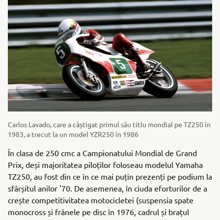
Carlos Lavado, care a câștigat primul său titlu mondial pe TZ250 în
1983, a trecut la un model YZR250 în 1986
În clasa de 250 cmc a Campionatului Mondial de Grand
Prix, deși majoritatea piloților foloseau modelul Yamaha
TZ250, au fost din ce în ce mai puțin prezenți pe podium la
sfârșitul anilor '70. De asemenea, în ciuda eforturilor de a
crește competitivitatea motocicletei (suspensia spate
monocross și frânele pe disc în 1976, cadrul și brațul