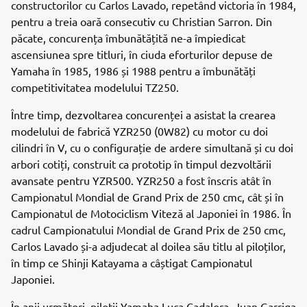
constructorilor cu Carlos Lavado, repetând victoria în 1984,
pentru a treia oară consecutiv cu Christian Sarron. Din
păcate, concurența îmbunătățită ne-a împiedicat
ascensiunea spre titluri, în ciuda eforturilor depuse de
Yamaha în 1985, 1986 și 1988 pentru a îmbunătăți
competitivitatea modelului TZ250.
Între timp, dezvoltarea concurenței a asistat la crearea
modelului de fabrică YZR250 (0W82) cu motor cu doi
cilindri în V, cu o configurație de ardere simultană și cu doi
arbori cotiți, construit ca prototip în timpul dezvoltării
avansate pentru YZR500. YZR250 a fost înscris atât în
Campionatul Mondial de Grand Prix de 250 cmc, cât și în
Campionatul de Motociclism Viteză al Japoniei în 1986. În
cadrul Campionatului Mondial de Grand Prix de 250 cmc,
Carlos Lavado și-a adjudecat al doilea său titlu al piloților,
în timp ce Shinji Katayama a câștigat Campionatul
Japoniei.
În anii următori, piloții Yamaha Luca Cadalora, Juan Garriga