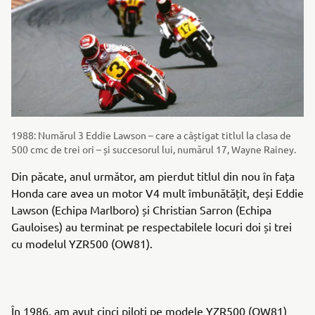
1988: Numărul 3 Eddie Lawson – care a câștigat titlul la clasa de
500 cmc de trei ori – și succesorul lui, numărul 17, Wayne Rainey.
Din păcate, anul următor, am pierdut titlul din nou în fața
Honda care avea un motor V4 mult îmbunătățit, deși Eddie
Lawson (Echipa Marlboro) și Christian Sarron (Echipa
Gauloises) au terminat pe respectabilele locuri doi și trei
cu modelul YZR500 (OW81).
În 1986, am avut cinci piloți pe modele YZR500 (OW81)