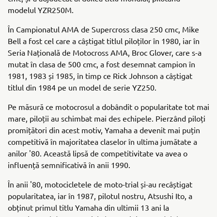
modelul YZR250M.
În Campionatul AMA de Supercross clasa 250 cmc, Mike
Bell a fost cel care a câștigat titlul piloților în 1980, iar în
Seria Națională de Motocross AMA, Broc Glover, care s-a
mutat în clasa de 500 cmc, a fost desemnat campion în
1981, 1983 și 1985, în timp ce Rick Johnson a câștigat
titlul din 1984 pe un model de serie YZ250.
Pe măsură ce motocrosul a dobândit o popularitate tot mai
mare, piloții au schimbat mai des echipele. Pierzând piloți
promițători din acest motiv, Yamaha a devenit mai puțin
competitivă în majoritatea claselor în ultima jumătate a
anilor '80. Această lipsă de competitivitate va avea o
influență semnificativă în anii 1990.
În anii '80, motocicletele de moto-trial și-au recâștigat
popularitatea, iar în 1987, pilotul nostru, Atsushi Ito, a
obținut primul titlu Yamaha din ultimii 13 ani la