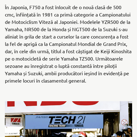
În Japonia, F750 a fost înlocuit de o nouă clasă de 500
cmc, înființată în 1981 ca primă categorie a Campionatului
de Motociclism Viteză al Japoniei. Modelele YZR500 de la
Yamaha, NR500 de la Honda și NGT500 de la Suzuki s-au
aliniat în grila de start a curselor la care concurența a fost
la fel de aprigă ca la Campionatul Mondial de Grand Prix,
dar, în cele din urmă, titlul a fost câștigat de Keiji Kinoshita
pe o motocicletă de serie Yamaha TZ500. Următoarele
sezoane au înregistrat o luptă constantă între piloții
Yamaha și Suzuki, ambii producători ieșind în evidență pe
primele locuri în clasamentul general.