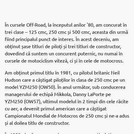
În cursele Off-Road, la începutul anilor '80, am concurat în
trei clase – 125 cmc, 250 cmc și 500 cmc, aceasta din urmă
fiind principalul punct de interes. În acest deceniu, am
obținut șase titluri de piloți și trei titluri de constructor,
dovedind că suntem un concurent puternic, nu numai în
cursele de motociclism viteză, ci și în cele de motocross.
Am obținut primul titlu în 1981, cu pilotul britanic Neil
Hudson care a câștigat piloților în clasa de 250 cmc pe un
model YZM250 (OW50). În anul următor, sub conducerea
managerului de echipă Mikkola, Danny LaPorte pe
YZM250 (OW57), ultimul modelul în 2 timpi din cele răcite
cu aer, a devenit primul american care a câștigat
Campionatul Mondial de Motocros de 250 cmc și ne-a adus
și al doilea titlu de constructor.