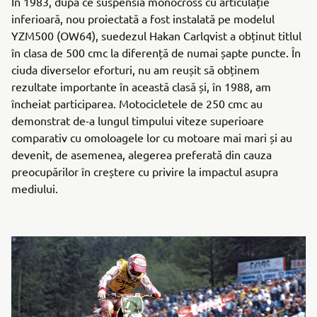
În 1983, după ce suspensia monocross cu articulație
inferioară, nou proiectată a fost instalată pe modelul
YZM500 (OW64), suedezul Hakan Carlqvist a obținut titlul
în clasa de 500 cmc la diferență de numai șapte puncte. În
ciuda diverselor eforturi, nu am reușit să obținem
rezultate importante în această clasă și, în 1988, am
încheiat participarea. Motocicletele de 250 cmc au
demonstrat de-a lungul timpului viteze superioare
comparativ cu omoloagele lor cu motoare mai mari și au
devenit, de asemenea, alegerea preferată din cauza
preocupărilor în creștere cu privire la impactul asupra
mediului.