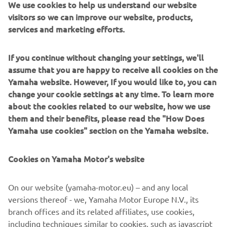
We use cookies to help us understand our website
visitors so we can improve our website, products,
1
/
11
services and marketing efforts.
1990 - 1999
If you continue without changing your settings, we'll
assume that you are happy to receive all cookies on the
Yamaha website. However, If you would like to, you can
change your cookie settings at any time. To learn more
about the cookies related to our website, how we use
Informații și imagini sursă:
them and their benefits, please read the "How Does
Spiritul provocării – Șaizeci de ani de succes la curse
Yamaha use cookies" section on the Yamaha website.
pentru Yamaha Motor Co., Ltd.
Cookies on Yamaha Motor's website
©Yamaha Motor Europe N.V. / Yamaha Motor Co., Ltd.
On our website (yamaha-motor.eu) – and any local
Informațiile și/sau imaginile de pe aceste pagini web nu
versions thereof - we, Yamaha Motor Europe N.V., its
pot fi utilizate în scopuri comerciale sau necomerciale fără
branch offices and its related affiliates, use cookies,
acordul explicit în scris al Yamaha Motor Europe N.V. și/sau
including techniques similar to cookies, such as javascript
Yamaha Motor Co., Ltd.