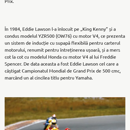
Prix.
În 1984, Eddie Lawson l-a înlocuit pe „King Kenny” și a
condus modelul YZR500 (OW76) cu motor V4, ce prezenta
un sistem de inducție cu supapă flexibilă pentru carterul
motorului, renumit pentru întreținerea ușoară, și a mers
cot la cot cu modelul Honda cu motor V4 al lui Freddie
Spencer. De data aceasta a fost Eddie Lawson cel care a
câștigat Campionatul Mondial de Grand Prix de 500 cmc,
marcând un al cincilea titlu pentru Yamaha.