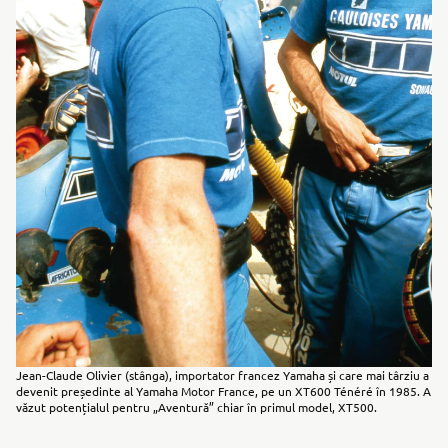
Jean-Claude Olivier (stânga), importator francez Yamaha și care mai târziu a
devenit președinte al Yamaha Motor France, pe un XT600 Ténéré în 1985. A
văzut potențialul pentru „Aventură” chiar în primul model, XT500.