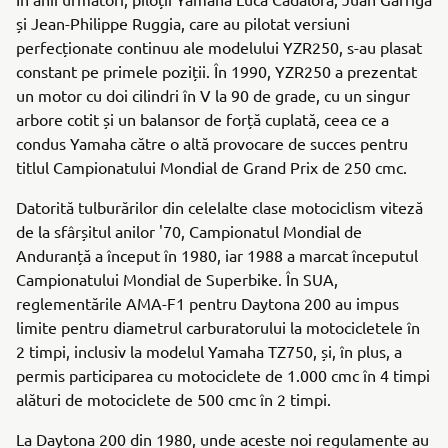
și Jean-Philippe Ruggia, care au pilotat versiuni
perfecționate continuu ale modelului YZR250, s-au plasat
constant pe primele poziții. În 1990, YZR250 a prezentat
un motor cu doi cilindri în V la 90 de grade, cu un singur
arbore cotit și un balansor de forță cuplată, ceea ce a
condus Yamaha către o altă provocare de succes pentru
titlul Campionatului Mondial de Grand Prix de 250 cmc.
Datorită tulburărilor din celelalte clase motociclism viteză
de la sfârșitul anilor '70, Campionatul Mondial de
Anduranță a început în 1980, iar 1988 a marcat începutul
Campionatului Mondial de Superbike. În SUA,
reglementările AMA-F1 pentru Daytona 200 au impus
limite pentru diametrul carburatorului la motocicletele în
2 timpi, inclusiv la modelul Yamaha TZ750, și, în plus, a
permis participarea cu motociclete de 1.000 cmc în 4 timpi
alături de motociclete de 500 cmc în 2 timpi.
La Daytona 200 din 1980, unde aceste noi regulamente au