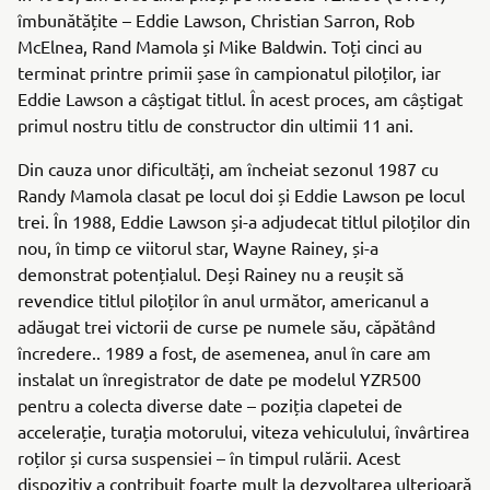
îmbunătățite – Eddie Lawson, Christian Sarron, Rob
McElnea, Rand Mamola și Mike Baldwin. Toți cinci au
terminat printre primii șase în campionatul piloților, iar
Eddie Lawson a câștigat titlul. În acest proces, am câștigat
primul nostru titlu de constructor din ultimii 11 ani.
Din cauza unor dificultăți, am încheiat sezonul 1987 cu
Randy Mamola clasat pe locul doi și Eddie Lawson pe locul
trei. În 1988, Eddie Lawson și-a adjudecat titlul piloților din
nou, în timp ce viitorul star, Wayne Rainey, și-a
demonstrat potențialul. Deși Rainey nu a reușit să
revendice titlul piloților în anul următor, americanul a
adăugat trei victorii de curse pe numele său, căpătând
încredere.. 1989 a fost, de asemenea, anul în care am
instalat un înregistrator de date pe modelul YZR500
pentru a colecta diverse date – poziția clapetei de
accelerație, turația motorului, viteza vehiculului, învârtirea
roților și cursa suspensiei – în timpul rulării. Acest
dispozitiv a contribuit foarte mult la dezvoltarea ulterioară