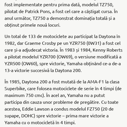
fost implementate pentru prima dată, modelul TZ750,
pilotat de Patrick Pons, a fost cel care a câștigat cursa. În
anul următor, TZ750 a demonstrat dominația totală și a
obținut primele nouă locuri.
Un total de 133 de motociclete au participat la Daytona în
1982, dar Graeme Crosby pe un YZR750 (0W31) a fost cel
care și-a adjudecat victoria. În 1983 și 1984, Kenny Roberts
a pilotat modelul YZR700 (OW69), o versiune modificată a
YZR500 (OW60), spre victorie, Yamaha obținând ce-a de-a
13-a victorie succesivă la Daytona 200.
În 1985, Daytona 200 a fost mutată de la AMA-F1 la clasa
Superbike, care folosea motociclete de serie în 4 timpi (de
maximum 750 cmc). În acel an, Yamaha nu a putut
participa din cauza unor probleme de pregătire. Cu toate
acestea, Eddie Lawson a condus modelul FZ750 (20 de
supape, DOHC) spre victorie – prima mare victorie a
Yamaha cu o motocicletă în 4 timpi.