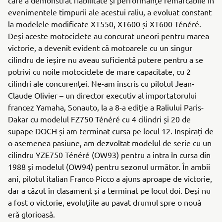
care a demonstrat fiabilitate și performanțe remarcabile în
evenimentele timpurii ale acestui raliu, a evoluat constant
la modelele modificate XT550, XT600 și XT600 Ténéré.
Deși aceste motociclete au concurat uneori pentru marea
victorie, a devenit evident că motoarele cu un singur
cilindru de ieșire nu aveau suficientă putere pentru a se
potrivi cu noile motociclete de mare capacitate, cu 2
cilindri ale concurenței. Ne-am înscris cu pilotul Jean-
Claude Olivier – un director executiv al importatorului
francez Yamaha, Sonauto, la a 8-a ediție a Raliului Paris-
Dakar cu modelul FZ750 Ténéré cu 4 cilindri și 20 de
supape DOCH și am terminat cursa pe locul 12. Inspirați de
o asemenea pasiune, am dezvoltat modelul de serie cu un
cilindru YZE750 Ténéré (OW93) pentru a intra în cursa din
1988 și modelul (OW94) pentru sezonul următor. În ambii
ani, pilotul italian Franco Picco a ajuns aproape de victorie,
dar a căzut în clasament și a terminat pe locul doi. Deși nu
a fost o victorie, evoluțiile au pavat drumul spre o nouă
eră glorioasă.