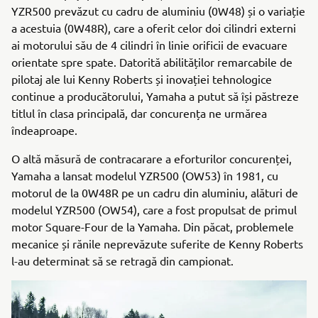
YZR500 prevăzut cu cadru de aluminiu (0W48) și o variație
a acestuia (0W48R), care a oferit celor doi cilindri externi
ai motorului său de 4 cilindri în linie orificii de evacuare
orientate spre spate. Datorită abilităților remarcabile de
pilotaj ale lui Kenny Roberts și inovației tehnologice
continue a producătorului, Yamaha a putut să își păstreze
titlul în clasa principală, dar concurența ne urmărea
îndeaproape.
O altă măsură de contracarare a eforturilor concurenței,
Yamaha a lansat modelul YZR500 (OW53) în 1981, cu
motorul de la 0W48R pe un cadru din aluminiu, alături de
modelul YZR500 (OW54), care a fost propulsat de primul
motor Square-Four de la Yamaha. Din păcat, problemele
mecanice și rănile neprevăzute suferite de Kenny Roberts
l-au determinat să se retragă din campionat.