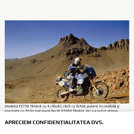
Modelul FZ750 Ténéré cu 4 cilindri, răcit cu lichid; putere incredibilă și
greutate cu 30 kg mai mare decât XT600 Ténéré. Nu s-a putut atinge
potențialul său maxim.
APRECIEM CONFIDENȚIALITATEA DVS.