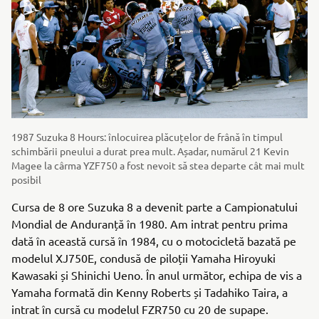
1987 Suzuka 8 Hours: înlocuirea plăcuțelor de frână în timpul
schimbării pneului a durat prea mult. Așadar, numărul 21 Kevin
Magee la cârma YZF750 a fost nevoit să stea departe cât mai mult
posibil
Cursa de 8 ore Suzuka 8 a devenit parte a Campionatului
Mondial de Anduranță în 1980. Am intrat pentru prima
dată în această cursă în 1984, cu o motocicletă bazată pe
modelul XJ750E, condusă de piloții Yamaha Hiroyuki
Kawasaki și Shinichi Ueno. În anul următor, echipa de vis a
Yamaha formată din Kenny Roberts și Tadahiko Taira, a
intrat în cursă cu modelul FZR750 cu 20 de supape.