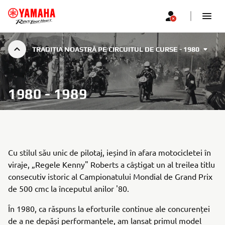
TRADIȚIA NOASTRĂ PE CIRCUITUL DE CURSE - 1980
1980 - 1989
Cu stilul său unic de pilotaj, ieșind în afara motocicletei în
viraje, „Regele Kenny" Roberts a câștigat un al treilea titlu
consecutiv istoric al Campionatului Mondial de Grand Prix
de 500 cmc la începutul anilor '80.
În 1980, ca răspuns la eforturile continue ale concurenței
de a ne depăși performanțele, am lansat primul model