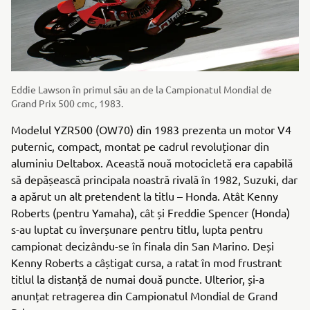
Eddie Lawson în primul său an de la Campionatul Mondial de
Grand Prix 500 cmc, 1983.
Modelul YZR500 (OW70) din 1983 prezenta un motor V4
puternic, compact, montat pe cadrul revoluționar din
aluminiu Deltabox. Această nouă motocicletă era capabilă
să depășească principala noastră rivală în 1982, Suzuki, dar
a apărut un alt pretendent la titlu – Honda. Atât Kenny
Roberts (pentru Yamaha), cât și Freddie Spencer (Honda)
s-au luptat cu înverșunare pentru titlu, lupta pentru
campionat decizându-se în finala din San Marino. Deși
Kenny Roberts a câștigat cursa, a ratat în mod frustrant
titlul la distanță de numai două puncte. Ulterior, și-a
anunțat retragerea din Campionatul Mondial de Grand