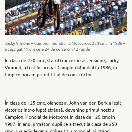
Jacky Vimond – Campion mondial la Motocross 250 cmc în 1986 –
a câștigat 11 din cele 24 de curse din 12 runde
În clasa de 250 cmc, starul francez în ascensiune, Jacky
Vimond, a fost încoronat Campion Mondial în 1986, în
timp ce noi am primit titlul de constructor.
În clasa de 125 cmc, olandezul John van den Berk a ieșit
victorios într-o luptă strânsă, devenind primul nostru
Campion Mondial de Motocros în clasa de 125 cmc în
1987. În anul următor, după ce a trecut la clasa de 250
cmc, și-a adjudecat al doilea titlu mondial, pilotând