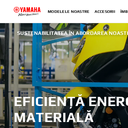
MODELELE NOASTRE
ACCESORII
ÎMB
SUSTENABILITATEA ÎN ABORDAREA NOAST
EFICIENȚĂ ENER
MATERIALĂ