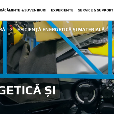
RĂCĂMINTE & SUVENIRURI
EXPERIENȚE
SERVICE & SUPPORT
RĂ
EFICIENȚĂ ENERGETICĂ ȘI MATERIALĂ
GETICĂ ȘI