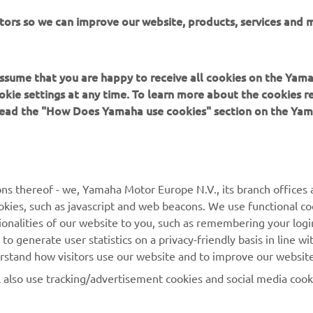
itors so we can improve our website, products, services and 
 assume that you are happy to receive all cookies on the Yam
okie settings at any time. To learn more about the cookies r
 read the "How Does Yamaha use cookies" section on the Yam
ns thereof - we, Yamaha Motor Europe N.V., its branch offices a
MAI MULTE YAMAHA
SUPORT
cookies, such as javascript and web beacons. We use functional co
ionalities of our website to you, such as remembering your logi
MyYamaha
Catalogul pieselor
o generate user statistics on a privacy-friendly basis in line wi
erstand how visitors use our website and to improve our website
Yamaha Music
Rezervați o întreținere
l also use tracking/advertisement cookies and social media cook
Yamaha Racing
Localizare Dealer