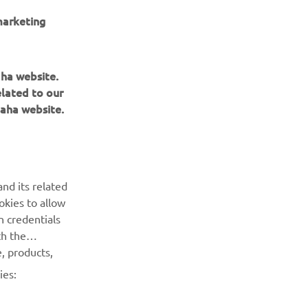
marketing
aha website.
elated to our
aha website.
nd its related
BULETIN INFORMATIV
okies to allow
n credentials
Fii primul care află despre cele mai recente oferte, evenimente
th the
speciale, lansări noi și multe altele.
, products,
ies:
ABONARE