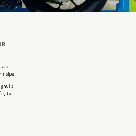
OR
ră a
 risipa.
gnul și
ârșitul