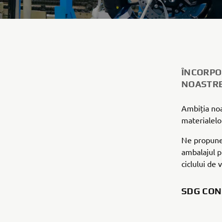
ÎNCORPO
NOASTR
Ambiția noa
materialelo
Ne propunem
ambalajul pr
ciclului de 
SDG CON