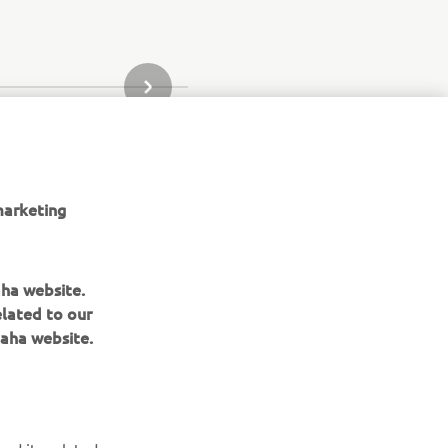
URMĂTORUL ARTICOL DIN GALERIE
marketing
aha website.
elated to our
aha website.
nd its related