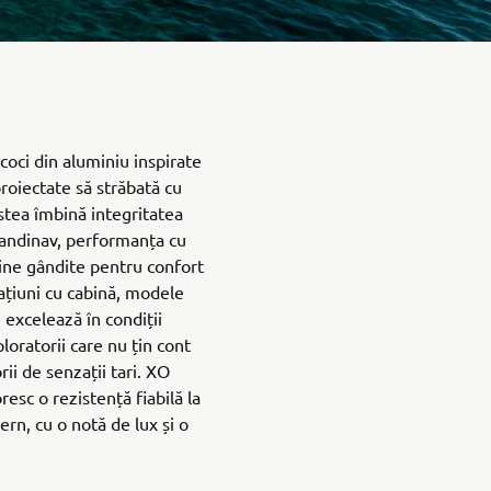
coci din aluminiu inspirate
proiectate să străbată cu
stea îmbină integritatea
scandinav, performanța cu
bine gândite pentru confort
ațiuni cu cabină, modele
excelează în condiții
ploratorii care nu țin cont
ii de senzații tari. XO
esc o rezistență fiabilă la
rn, cu o notă de lux și o