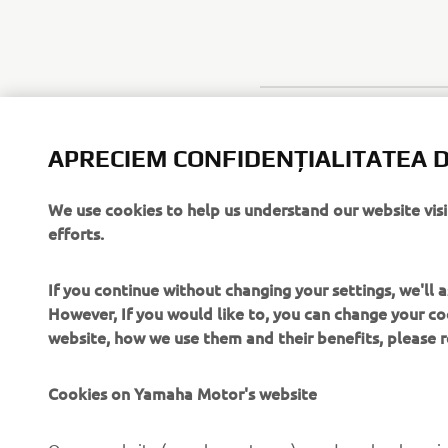
APRECIEM CONFIDENȚIALITATEA D
We use cookies to help us understand our website vis
efforts.
If you continue without changing your settings, we'll
However, If you would like to, you can change your co
website, how we use them and their benefits, please
Cookies on Yamaha Motor's website
On our website (yamaha-motor.eu) – and any local versio