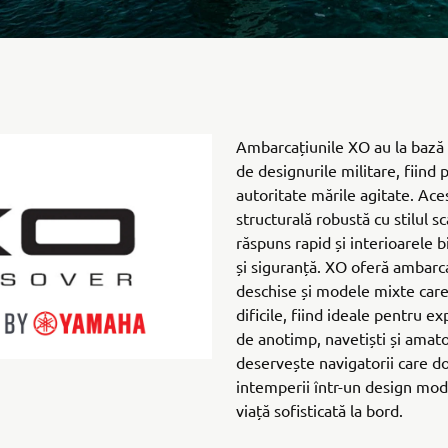
Ambarcațiunile XO au la bază 
de designurile militare, fiind 
autoritate mările agitate. Ace
structurală robustă cu stilul 
răspuns rapid și interioarele 
și siguranță. XO oferă ambarc
deschise și modele mixte care 
dificile, fiind ideale pentru ex
de anotimp, navetiști și amator
deservește navigatorii care dor
intemperii într-un design mode
viață sofisticată la bord.