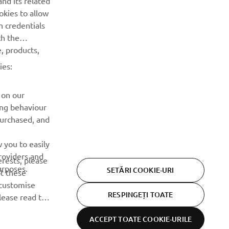
BULETIN INFORMATIV
okies to allow
n credentials
Fii primul care află despre cele mai recente oferte, evenimente
th the
speciale, lansări noi și multe altele.
, products,
ies:
ABONARE
 on our
Citiți Politica noastră de confidențialitate pentru a afla cum vă
ing behaviour
procesăm datele personale:
Politică de Confidențialitate
purchased, and
 you to easily
roviders and
erests, please
urposes.
SETĂRI COOKIE-URI
pt these
customise
RESPINGEȚI TOATE
lease read this
ACCEPT TOATE COOKIE-URILE