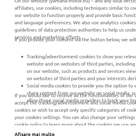
CORPORATE
PENTRU BUSINESS
affiliates, use cookies, including techniques similar to 
our website to function properly and provide basic funct
and language preferences. We also use analytics cookies t
Despre noi
Sisteme eBike
guidelines of data protection authorities to help us und
Știri
Autorități
services and marketing efforts.
If you provide your consent via the button below, we wil
Evenimente
Terenuri de golf
Presă
Primii respondenți
Tracking/advertisement cookies to show you releva
website and on websites of third parties, includin
Broșuri
Școli de șoferi
on our website, such as products and services vie
Lucrul la Yamaha
Robotics
on websites of third parties and your interests de
Social media cookies to provide you the option to w
Deveniți un dealer
Parteneriate
share content from our website on social media, su
If you would like to receive all the functionalities of ou
Politica de bază privind
Informații tehnice pentru
allow those social media providers to track your b
accept the tracking/advertisement and social media cooki
sustenabilitatea
distribuitorii
cookies or wish to accept only specific categories of cook
independenți
your cookies settings. You can also change your settings
Politica privind drepturile
cookie policy to learn more about the cookies we use a
omului
Yamalube Safety Data
Sheets
Afișare mai multe
Canal de Reclamații