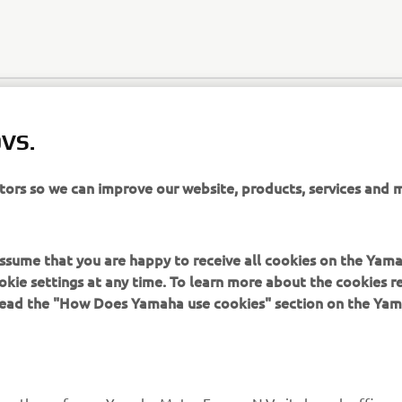
VS.
itors so we can improve our website, products, services and 
 assume that you are happy to receive all cookies on the Yam
SITE-UL WEB OFICIAL XO
okie settings at any time. To learn more about the cookies r
 read the "How Does Yamaha use cookies" section on the Yam
ns thereof - we, Yamaha Motor Europe N.V., its branch offices a