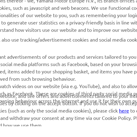
MAI MULTE YAMAHA
SUPORT
cookies, such as javascript and web beacons. We use functional co
ionalities of our website to you, such as remembering your logi
o generate user statistics on a privacy-friendly basis in line wi
MyYamaha
Catalogul pieselor
erstand how visitors use our website and to improve our website
Yamaha Music
Rezervați o întreținere
l also use tracking/advertisement cookies and social media cook
Yamaha Racing
Localizare Dealer
Yamaha Motor Global
Contactați-ne
nt advertisements of our products and services tailored to you
g social media platforms such as Facebook, based on your brows
Aplicații mobile
Gestionarea bateriilor
wed, items added to your shopping basket, and items you have 
uzate
rived from such browsing behaviour.
atch videos on our website (via e.g. YouTube), and also to allow
ch as Facebook. These are cookies of third party social media p
r website, and see offers and advertisements tailored to your int
rowsing behaviour across the internet and use it for their own p
es by clicking on the accept button. If you do not wish to acce
ies (such as only the social media cookies), please click
here
to 
 and withdraw your consent at any time via our Cookie Policy. P
nd how we use them.