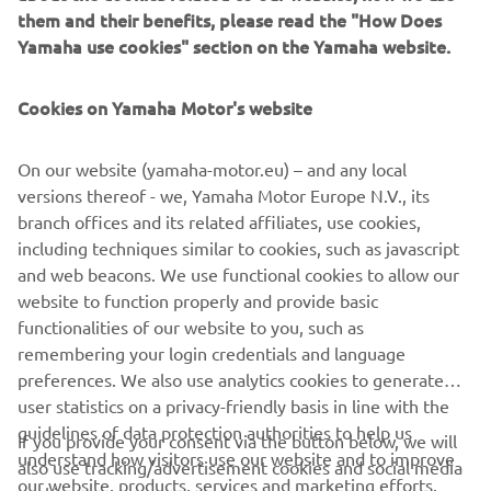
them and their benefits, please read the "How Does
Yamaha use cookies" section on the Yamaha website.
Cookies on Yamaha Motor's website
Aplicația Yamarin
Yamarin lansează o aplicație mobilă gratuită pentru
On our website (yamaha-motor.eu) – and any local
navigatori, Yamarin App. Printre altele, aplicația mobilă
versions thereof - we, Yamaha Motor Europe N.V., its
conține manualele de utilizare a ambarcațiunii și a
branch offices and its related affiliates, use cookies,
motorului, și un jurnal de bord automat care stochează
including techniques similar to cookies, such as javascript
traseul și distanța parcurse, precum și consumul de
and web beacons. We use functional cookies to allow our
combustibil și informațiile meteo.
website to function properly and provide basic
Citește mai multe
functionalities of our website to you, such as
remembering your login credentials and language
preferences. We also use analytics cookies to generate
user statistics on a privacy-friendly basis in line with the
guidelines of data protection authorities to help us
If you provide your consent via the button below, we will
understand how visitors use our website and to improve
also use tracking/advertisement cookies and social media
CORPORATE
our website, products, services and marketing efforts.