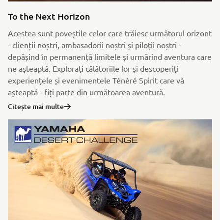
To the Next Horizon
Acestea sunt poveștile celor care trăiesc următorul orizont
- clienții noștri, ambasadorii noștri și piloții noștri -
depășind în permanență limitele și urmărind aventura care
ne așteaptă. Explorați călătoriile lor și descoperiți
experiențele și evenimentele Ténéré Spirit care vă
așteaptă - fiți parte din următoarea aventură.
Citește mai multe