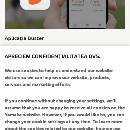
Aplicația Buster
Buster Q transmite informațiile tale aplicației Buster App,
care permite să revizuiești traseul, să îl împărtășești
APRECIEM CONFIDENȚIALITATEA DVS.
prietenilor și să explorezi datele călătoriei. De departe cea
mai bună experiență de navigare.
We use cookies to help us understand our website
visitors so we can improve our website, products,
Citește mai multe
services and marketing efforts.
If you continue without changing your settings, we'll
assume that you are happy to receive all cookies on the
Yamaha website. However, If you would like to, you can
change your cookie settings at any time. To learn more
about the cookies related to our website, how we use