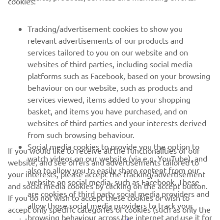
cookies:
PENTRU BUSINESS
Tracking/advertisement cookies to show you
relevant advertisements of our products and
MAI MULTE YAMAHA
services tailored to you on our website and on
websites of third parties, including social media
platforms such as Facebook, based on your browsing
SUPORT
behaviour on our website, such as products and
services viewed, items added to your shopping
basket, and items you have purchased, and on
BULETIN INFORMATIV
websites of third parties and your interests derived
Fii primul care află despre cele mai recente oferte, evenimente
from such browsing behaviour.
speciale, lansări noi și multe altele.
Social media cookies to provide you the option to
If you would like to receive all the functionalities of our
watch videos on our website (via e.g. YouTube), and
website, and see offers and advertisements tailored to
also to allow you to easily share content from our
your interests, please accept the tracking/advertisement
website on social media, such as Facebook. These
and social media cookies by clicking on the accept button.
ABONARE
are cookies of third party social media providers and
If you do not wish to accept these cookies or wish to
allow those social media providers to track your
accept only specific categories of cookies (such as only the
browsing behaviour across the internet and use it for
Citiți Politica noastră de confidențialitate pentru a afla cum vă