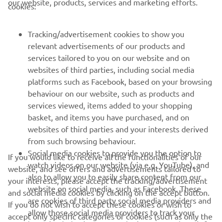
our website, products, services and marketing efforts.
cookies:
PENTRU BUSINESS
Tracking/advertisement cookies to show you
relevant advertisements of our products and
MAI MULTE YAMAHA
services tailored to you on our website and on
websites of third parties, including social media
platforms such as Facebook, based on your browsing
SUPORT
behaviour on our website, such as products and
services viewed, items added to your shopping
basket, and items you have purchased, and on
BULETIN INFORMATIV
websites of third parties and your interests derived
Fii primul care află despre cele mai recente oferte, evenimente
from such browsing behaviour.
speciale, lansări noi și multe altele.
Social media cookies to provide you the option to
If you would like to receive all the functionalities of our
watch videos on our website (via e.g. YouTube), and
website, and see offers and advertisements tailored to
also to allow you to easily share content from our
your interests, please accept the tracking/advertisement
website on social media, such as Facebook. These
and social media cookies by clicking on the accept button.
ABONARE
are cookies of third party social media providers and
If you do not wish to accept these cookies or wish to
allow those social media providers to track your
accept only specific categories of cookies (such as only the