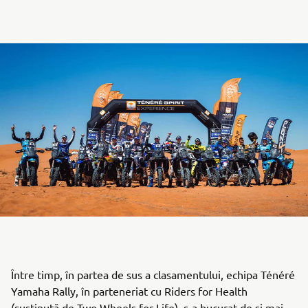
Între timp, în partea de sus a clasamentului, echipa Ténéré
Yamaha Rally, în parteneriat cu Riders for Health
(susținută de Two Wheels for Life), s-a bucurat de și mai