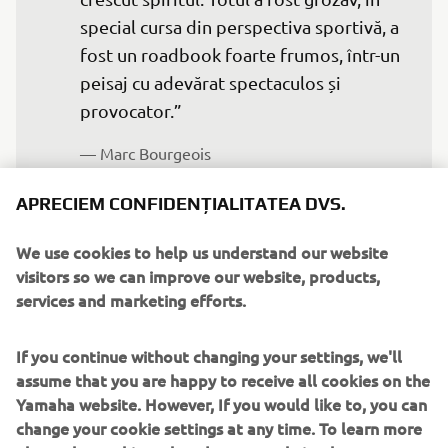
special cursa din perspectiva sportivă, a 
fost un roadbook foarte frumos, într-un 
peisaj cu adevărat spectaculos și 
provocator.”
— Marc Bourgeois
APRECIEM CONFIDENȚIALITATEA DVS.
We use cookies to help us understand our website
Faptul că fostul pilot de motocros de elită, Paulin, a reușit
visitors so we can improve our website, products,
să urce pe podium la debutul său în Rally-Raid este o
services and marketing efforts.
dovadă a nivelului său de talent și a pregătirii meticuloase
pe care a realizat-o.
If you continue without changing your settings, we'll
assume that you are happy to receive all cookies on the
Antrenamentele sale pre-raliu au inclus sesiuni specifice
Yamaha website. However, If you would like to, you can
de navigație cu roadbook-uri la Ténéré Center din
change your cookie settings at any time. To learn more
Aveyron, alături de Loïc Minaudier, un pilot experimentat