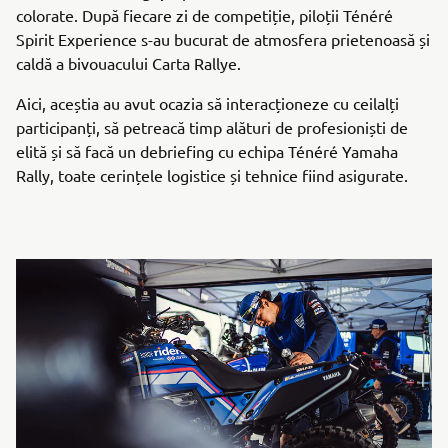
colorate. După fiecare zi de competiție, piloții Ténéré
Spirit Experience s-au bucurat de atmosfera prietenoasă și
caldă a bivouacului Carta Rallye.
Aici, aceștia au avut ocazia să interacționeze cu ceilalți
participanți, să petreacă timp alături de profesioniști de
elită și să facă un debriefing cu echipa Ténéré Yamaha
Rally, toate cerințele logistice și tehnice fiind asigurate.