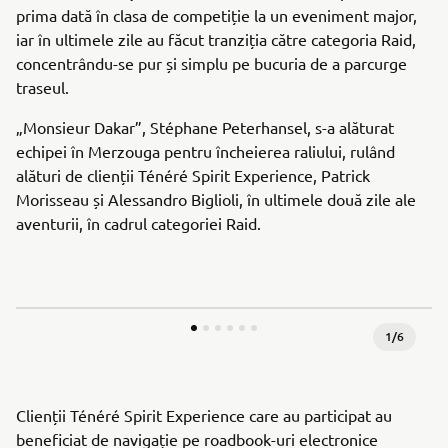
prima dată în clasa de competiție la un eveniment major,
iar în ultimele zile au făcut tranziția către categoria Raid,
concentrându-se pur și simplu pe bucuria de a parcurge
traseul.
„Monsieur Dakar”, Stéphane Peterhansel, s-a alăturat
echipei în Merzouga pentru încheierea raliului, rulând
alături de clienții Ténéré Spirit Experience, Patrick
Morisseau și Alessandro Biglioli, în ultimele două zile ale
aventurii, în cadrul categoriei Raid.
1
/
6
Clienții Ténéré Spirit Experience care au participat au
beneficiat de navigație pe roadbook-uri electronice