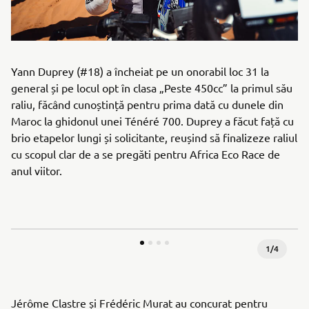
Yann Duprey (#18) a încheiat pe un onorabil loc 31 la
general și pe locul opt în clasa „Peste 450cc” la primul său
raliu, făcând cunoștință pentru prima dată cu dunele din
Maroc la ghidonul unei Ténéré 700. Duprey a făcut față cu
brio etapelor lungi și solicitante, reușind să finalizeze raliul
cu scopul clar de a se pregăti pentru Africa Eco Race de
anul viitor.
1
/
4
Jérôme Clastre și Frédéric Murat au concurat pentru