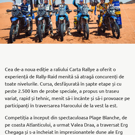
Cea de-a noua ediție a raliului Carta Rallye a oferit o
experiență de Rally-Raid menită să atragă concurenți de
toate nivelurile. Cursa, desfășurată în șapte etape și cu
peste 2.500 km de probe speciale, a propus un traseu
variat, rapid și tehnic, menit să-i încânte și să-i provoace pe
participanți în traversarea Marocului de la vest la est.
Competiția a început din spectaculoasa Plage Blanche, de
pe coasta Atlanticului, a urmat Valea Draa, a traversat Erg
Chegaga și s-a încheiat în impresionantele dune ale Erg