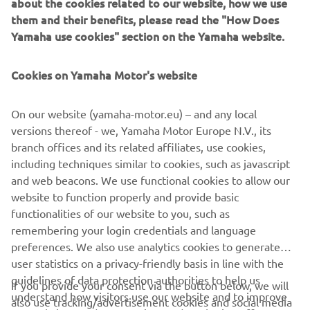
about the cookies related to our website, how we use
și competitor în Raliul Dakar.
them and their benefits, please read the "How Does
Pentru cei interesați să învețe cum să piloteze cu
Yamaha use cookies" section on the Yamaha website.
roadbook-uri și să participe eventual la evenimente Rally-
Raid alături de echipa oficială Ténéré Yamaha Rally,
Cookies on Yamaha Motor's website
vizitați
tenere-spirit-experience.com.
On our website (yamaha-motor.eu) – and any local
versions thereof - we, Yamaha Motor Europe N.V., its
branch offices and its related affiliates, use cookies,
MAI MULTE AICI
including techniques similar to cookies, such as javascript
and web beacons. We use functional cookies to allow our
website to function properly and provide basic
functionalities of our website to you, such as
remembering your login credentials and language
1
/
18
preferences. We also use analytics cookies to generate
user statistics on a privacy-friendly basis in line with the
guidelines of data protection authorities to help us
If you provide your consent via the button below, we will
understand how visitors use our website and to improve
also use tracking/advertisement cookies and social media
CORPORATE