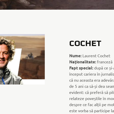
COCHET
Nume:
Laurent Cochet
Naționalitate:
franceză
Fapt special:
după ce și-a
început cariera în jurnal
că nu aceasta era adevăra
de 5 ani ca să-și dea se
evident: că preferă să pi
relateze poveștile în mod
despre ce fac alții pe mo
este vorba să participe la