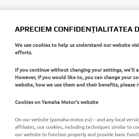
APRECIEM CONFIDENȚIALITATEA D
We use cookies to help us understand our website vis
efforts.
If you continue without changing your settings, we'll
However, If you would like to, you can change your co
website, how we use them and their benefits, please
CORPORATE
PENTRU BUSINESS
Cookies on Yamaha Motor's website
Despre noi
Sisteme eBike
On our website (yamaha-motor.eu) – and any local versio
affiliates, use cookies, including techniques similar to 
Știri
Autorități
our website to function properly and provide basic funct
Evenimente
Terenuri de golf