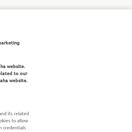
marketing
aha website.
elated to our
aha website.
BULETIN INFORMATIV
Fii primul care află despre cele mai recente oferte, evenimente
nd its related
speciale, lansări noi și multe altele.
okies to allow
n credentials
ABONARE