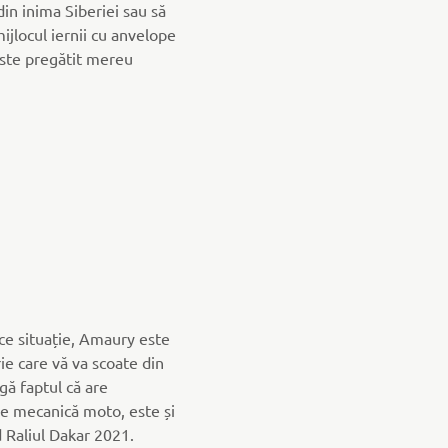
din inima Siberiei sau să
ijlocul iernii cu anvelope
ste pregătit mereu
ce situație, Amaury este
rie care vă va scoate din
gă faptul că are
e mecanică moto, este și
 Raliul Dakar 2021.