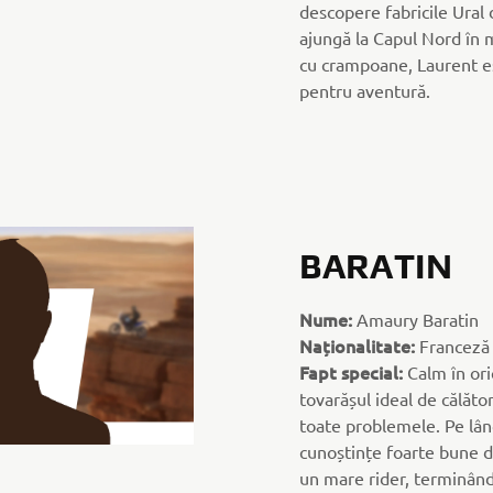
descopere fabricile Ural 
ajungă la Capul Nord în m
cu crampoane, Laurent e
pentru aventură.
BARATIN
Nume:
Amaury Baratin
Naționalitate:
Franceză
Fapt special:
Calm în ori
tovarășul ideal de călăto
toate problemele. Pe lân
cunoștințe foarte bune d
un mare rider, terminând