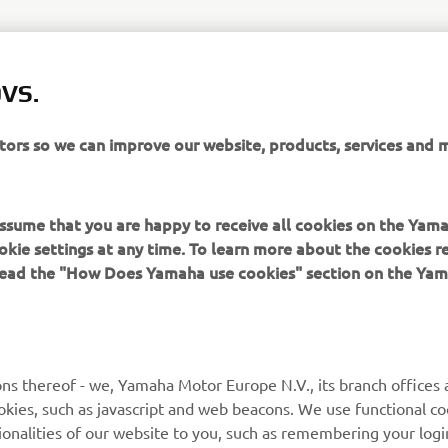
VS.
itors so we can improve our website, products, services and 
 assume that you are happy to receive all cookies on the Yam
okie settings at any time. To learn more about the cookies r
 read the "How Does Yamaha use cookies" section on the Yam
MAI MULTE YAMAHA
SUPORT
MyYamaha
Catalogul pieselor
ns thereof - we, Yamaha Motor Europe N.V., its branch offices a
cookies, such as javascript and web beacons. We use functional co
Yamaha Music
Rezervați o întreținere
ionalities of our website to you, such as remembering your logi
Yamaha Racing
Localizare Dealer