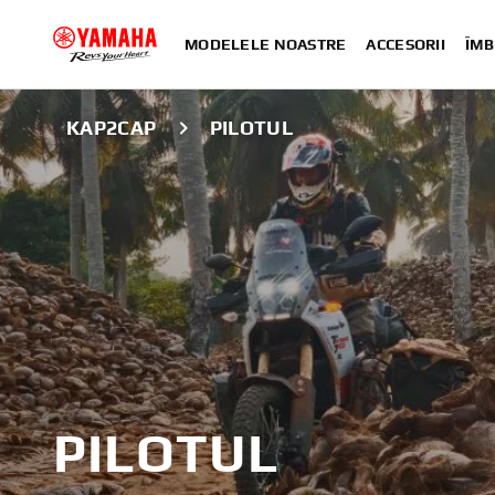
MODELELE NOASTRE
ACCESORII
ÎMB
KAP2CAP
PILOTUL
PILOTUL