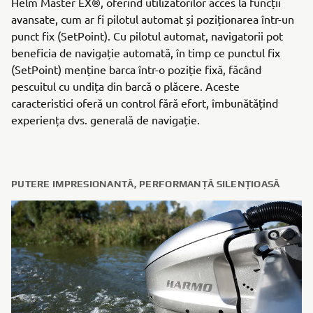
Helm Master EX®, oferind utilizatorilor acces la funcții
avansate, cum ar fi pilotul automat și poziționarea într-un
punct fix (SetPoint). Cu pilotul automat, navigatorii pot
beneficia de navigație automată, în timp ce punctul fix
(SetPoint) menține barca într-o poziție fixă, făcând
pescuitul cu undița din barcă o plăcere. Aceste
caracteristici oferă un control fără efort, îmbunătățind
experiența dvs. generală de navigație.
PUTERE IMPRESIONANTĂ, PERFORMANȚĂ SILENȚIOASĂ