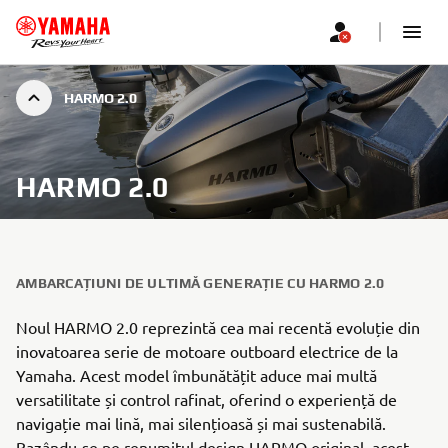
HARMO 2.0
HARMO 2.0
AMBARCAȚIUNI DE ULTIMĂ GENERAȚIE CU HARMO 2.0
Noul HARMO 2.0 reprezintă cea mai recentă evoluție din
inovatoarea serie de motoare outboard electrice de la
Yamaha. Acest model îmbunătățit aduce mai multă
versatilitate și control rafinat, oferind o experiență de
navigație mai lină, mai silențioasă și mai sustenabilă.
Bazându-se pe renumitul design HARMO original, acest