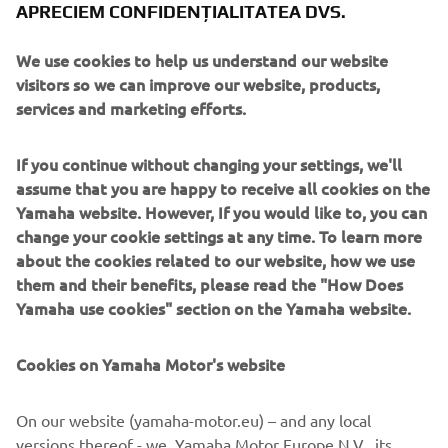
de hotar în propulsia electrică, oferind o combinație
APRECIEM CONFIDENȚIALITATEA DVS.
sofisticată dintre expertiza Yamaha în domeniul ingineriei
marine cu cea mai recentă tehnologie sustenabilă.
We use cookies to help us understand our website
Designul îmbunătățit, împreună cu opțiuni avansate de
visitors so we can improve our website, products,
control și integrarea perfectă Helm Master EX®, asigură
services and marketing efforts.
navigarea cu încredere, comoditate și eficiență silențioasă.
If you continue without changing your settings, we'll
assume that you are happy to receive all cookies on the
Yamaha Motor Europe rămâne dedicată împingerii
Yamaha website. However, If you would like to, you can
limitelor propulsării electrice în industria maritimă,
change your cookie settings at any time. To learn more
susținând inovații care sprijină viitorul ecologic. Cu
about the cookies related to our website, how we use
HARMO 2.0, Yamaha continuă să deschidă drumul pentru
them and their benefits, please read the "How Does
o ambarcațiune sustenabilă, oferind navigatorilor o soluție
Yamaha use cookies" section on the Yamaha website.
de înaltă performanță și ecologică, care redefinește
posibilitățile tehnologiei motorului extern electric.
Cookies on Yamaha Motor's website
On our website (yamaha-motor.eu) – and any local
HARMO 2.0 este disponibil numai prin intermediul
versions thereof - we, Yamaha Motor Europe N.V., its