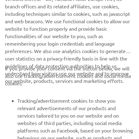
partenerilor de distribuție ambarcațiuni selectați Yamaha.
branch offices and its related affiliates, use cookies,
including techniques similar to cookies, such as javascript
and web beacons. We use functional cookies to allow our
website to function properly and provide basic
REPREZENTANȚI YAMAHA
functionalities of our website to you, such as
remembering your login credentials and language
preferences. We also use analytics cookies to generate
user statistics on a privacy-friendly basis in line with the
guidelines of data protection authorities to help us
If you provide your consent via the button below, we will
understand how visitors use our website and to improve
also use tracking/advertisement cookies and social media
CORPORATE
our website, products, services and marketing efforts.
cookies:
PENTRU BUSINESS
Tracking/advertisement cookies to show you
relevant advertisements of our products and
MAI MULTE YAMAHA
services tailored to you on our website and on
websites of third parties, including social media
platforms such as Facebook, based on your browsing
SUPORT
behaviour on our website, such as products and