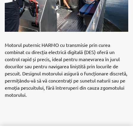
Motorul puternic HARMO cu transmisie prin curea
combinat cu direcția electrică digitală (DES) oferă un
control rapid și precis, ideal pentru manevrarea în jurul
docurilor sau pentru navigarea liniștită prin locurile de
pescuit. Designul motorului asigură o funcționare discretă,
permițându-vă să vă concentrați pe sunetul naturii sau pe
emoția pescuitului, fără întreruperi din cauza zgomotului
motorului.
Motorul extern electric Yamaha HARMO 2.0 este o piatră