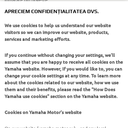
APRECIEM CONFIDENȚIALITATEA DVS.
We use cookies to help us understand our website
visitors so we can improve our website, products,
services and marketing efforts.
If you continue without changing your settings, we'll
assume that you are happy to receive all cookies on the
Yamaha website. However, If you would like to, you can
change your cookie settings at any time. To learn more
about the cookies related to our website, how we use
Tahometru digital 6VM
them and their benefits, please read the "How Does
Ai acces la toate datele statistice de care are nevoie orice
Yamaha use cookies" section on the Yamaha website.
căpitan experimentat; tahometrul digital 6VM îți afișează
informațiile esențiale despre motor în prim-plan. Turația,
Cookies on Yamaha Motor's website
asieta, consumul de combustibil, tensiunea și alertele sunt
afișate într-un format clar și ușor de înțeles. Se