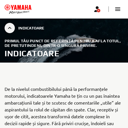
INDICATOARE
PRIMUL TĂU PUNCT DE REFERINȚĂ PENTRU A AFLA TOTUL,
DE PRETUTINDENI, DINTR-O SINGURĂ PRIVIRE.
INDICATOARE
De la nivelul combustibilului până la performanțele
motorului, indicatoarele Yamaha te țin cu un pas înaintea
ambarcațiunii tale și te scutesc de comentariile „utile” ale
aspirantului la rolul de căpitan din spate. Clar, receptiv și
ușor de citit, acestea transformă datele complexe în
decizii rapide și sigure. Fără priviri crucișe, îndoieli sau