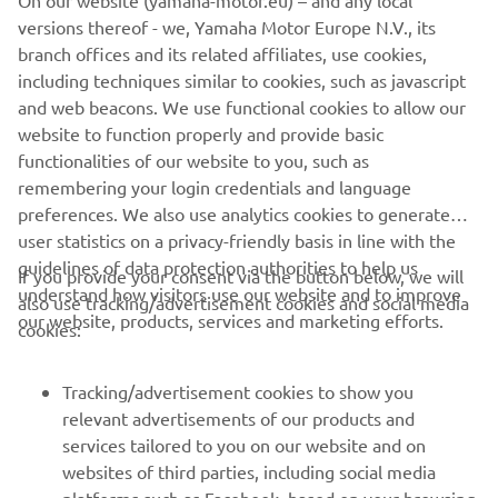
On our website (yamaha-motor.eu) – and any local
actualizează în timp real, așa că nu vei rămâne niciodată cu
versions thereof - we, Yamaha Motor Europe N.V., its
întrebarea ce se întâmplă sub capotă.
branch offices and its related affiliates, use cookies,
including techniques similar to cookies, such as javascript
and web beacons. We use functional cookies to allow our
website to function properly and provide basic
GĂSEȘTE CEL MAI APROPIAT DISTRIBUITOR
functionalities of our website to you, such as
remembering your login credentials and language
preferences. We also use analytics cookies to generate
user statistics on a privacy-friendly basis in line with the
guidelines of data protection authorities to help us
If you provide your consent via the button below, we will
understand how visitors use our website and to improve
also use tracking/advertisement cookies and social media
CORPORATE
our website, products, services and marketing efforts.
cookies:
PENTRU BUSINESS
Tracking/advertisement cookies to show you
relevant advertisements of our products and
MAI MULTE YAMAHA
services tailored to you on our website and on
websites of third parties, including social media