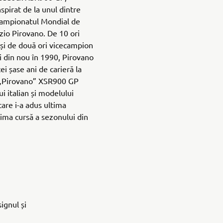
pirat de la unul dintre
n Campionatul Mondial de
izio Pirovano. De 10 ori
 și de două ori vicecampion
și din nou în 1990, Pirovano
i șase ani de carieră la
 „Pirovano” XSR900 GP
i italian și modelului
re i-a adus ultima
tima cursă a sezonului din
ignul și