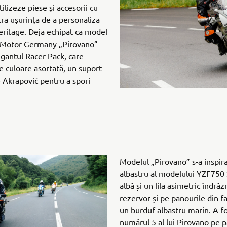
ilizeze piese și accesorii cu
ra ușurința de a personaliza
ritage. Deja echipat ca model
 Motor Germany „Pirovano”
antul Racer Pack, care
 culoare asortată, un suport
 Akrapovič pentru a spori
Modelul „Pirovano” s-a inspirat 
albastru al modelului YZF750 
albă și un lila asimetric îndrăz
rezervor și pe panourile din fa
un burduf albastru marin. A f
numărul 5 al lui Pirovano pe p