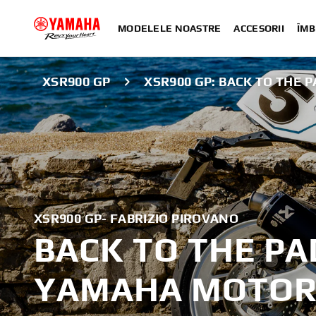
MODELELE NOASTRE
ACCESORII
ÎMB
XSR900 GP
XSR900 GP: BACK TO THE
XSR900 GP- FABRIZIO PIROVANO
BACK TO THE PA
YAMAHA MOTOR