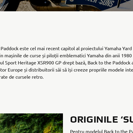
 Paddock este cel mai recent capitol al proiectului Yamaha Yard 
din mașinile de curse și piloții emblematici Yamaha din anii 1980 
ul Sport Heritage XSR900 GP drept bază, Back to the Paddock a
r Europe și distribuitorii săi să își creeze propriile modele int
rate de cursele retro.
ORIGINILE ‘S
Pentru modelul Back to the 