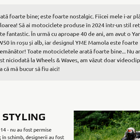
ată foarte bine; este foarte nostalgic. Fiicei mele i-ar pl
loarea! Să ai motociclete produse în 2024 într-un stil ret
te fantastic. În urmă cu aproape 40 de ani, am avut o Y
50 în roșu și alb, iar designul YME Mamola este foarte 
emănător! Toate motocicletele arată foarte bine... Nu a
st niciodată la Wheels & Waves, am văzut doar videoclipu
a că mă bucur să fiu aici!
 STYLING
014 - nu au fost permise
; în schimb, designerii au fost