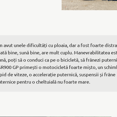
 avut unele dificultăți cu ploaia, dar a fost foarte distrac
ată bine, sună bine, are mult cuplu. Manevrabilitatea es
nă, poți să o conduci ca pe o bicicletă, să frânezi puterni
R900 GP primești o motocicletă foarte mișto, un schim
pid de viteze, o accelerație puternică, suspensii și frâne 
ternice pentru o cheltuială nu foarte mare.