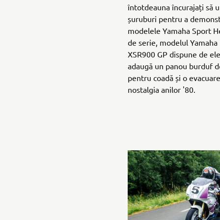
întotdeauna încurajați să ut
șuruburi pentru a demonst
modelele Yamaha Sport He
de serie, modelul Yamaha
XSR900 GP dispune de eleg
adaugă un panou burduf de
pentru coadă și o evacuare
nostalgia anilor '80.