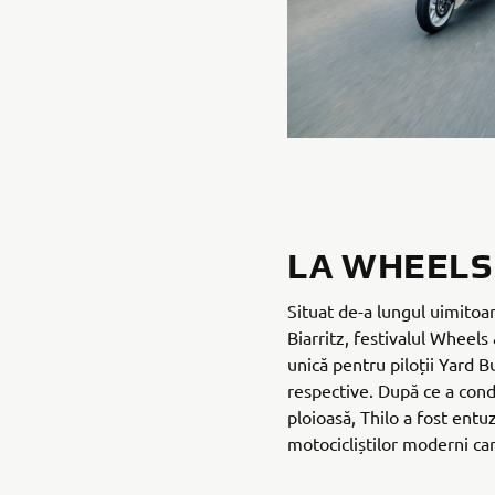
LA WHEELS
Situat de-a lungul uimitoar
Biarritz, festivalul Wheels
unică pentru piloții Yard B
respective. După ce a co
ploioasă, Thilo a fost ent
motocicliștilor moderni car