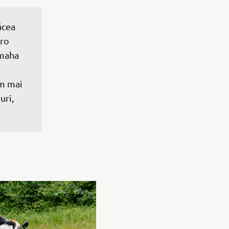
ăcea 
ro 
amaha 
m mai 
ri, 