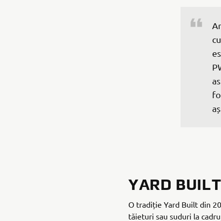
Ar
cu
es
PW
as
fo
aș
YARD BUILT
O tradiție Yard Built din 2
tăieturi sau suduri la cadru