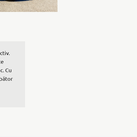
tiv. 
te 
c. Cu 
bător 