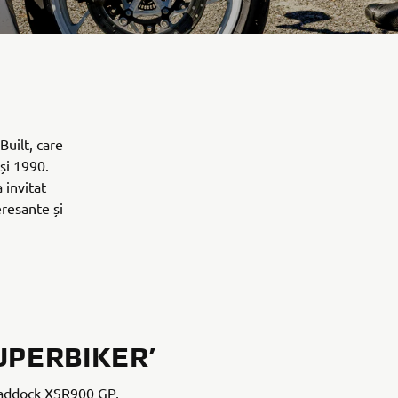
Built, care
și 1990.
 invitat
eresante și
UPERBIKER’
Paddock XSR900 GP,