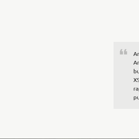
Am
Ar
bu
XS
ra
pu