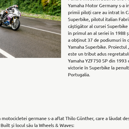
Yamaha Motor Germany s-a ins
primii piloți care au intrat î
Superbike, pilotul italian Fabr
câștigător al cursei Superbike
în primul an al seriei în 1988 
a obținut 37 de podiumuri în ce
Yamaha Superbike. Proiectul
este un tribut adus regretatulu
Yamaha YZF750 SP din 1993 ca
victorie în Superbike la penul
Portugalia.
motocicletei germane s-a aflat Thilo Günther, care a lăudat des
 Built și locul său la Wheels & Waves: