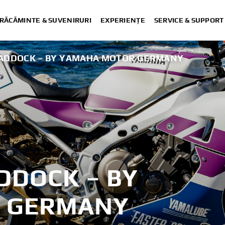
RĂCĂMINTE & SUVENIRURI
EXPERIENȚE
SERVICE & SUPPORT
 PADDOCK – BY YAMAHA MOTOR GERMANY
DDOCK – BY
 GERMANY