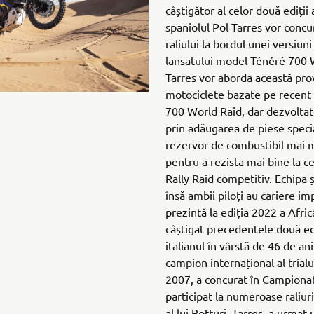
câștigător al celor două ediții 
spaniolul Pol Tarres vor concu
raliului la bordul unei versiun
lansatului model Ténéré 700 W
Tarres vor aborda această pro
motociclete bazate pe recent
700 World Raid, dar dezvolta
prin adăugarea de piese speci
rezervor de combustibil mai m
pentru a rezista mai bine la c
Rally Raid competitiv. Echipa ș
însă ambii piloți au cariere i
prezintă la ediția 2022 a Afri
câștigat precedentele două edi
italianul în vârstă de 46 de an
campion internațional al trialu
2007, a concurat în Campionat
participat la numeroase raliur
al lui Botturi, Tarres, a urmat 