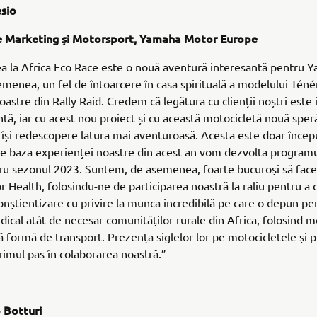
sio
e Marketing și Motorsport, Yamaha Motor Europe
ea la Africa Eco Race este o nouă aventură interesantă pentru 
emenea, un fel de întoarcere în casa spirituală a modelului Ténér
oastre din Rally Raid. Credem că legătura cu clienții noștri este 
tă, iar cu acest nou proiect și cu această motocicletă nouă sper
 își redescopere latura mai aventuroasă. Acesta este doar încep
 pe baza experienței noastre din acest an vom dezvolta program
tru sezonul 2023. Suntem, de asemenea, foarte bucuroși să fac
or Health, folosindu-ne de participarea noastră la raliu pentru a 
onștientizare cu privire la munca incredibilă pe care o depun pen
edical atât de necesar comunităților rurale din Africa, folosind m
ă formă de transport. Prezența siglelor lor pe motocicletele și pi
rimul pas în colaborarea noastră.”
 Botturi