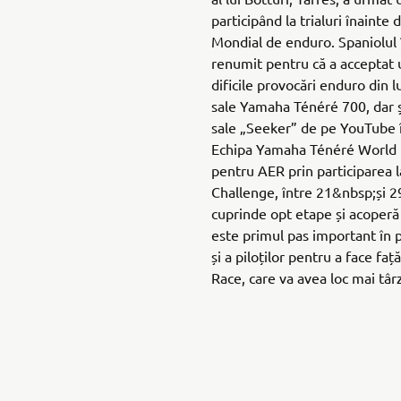
participând la trialuri înainte
Mondial de enduro. Spaniolul 
renumit pentru că a acceptat 
dificile provocări enduro din 
sale Yamaha Ténéré 700, dar ș
sale „Seeker” de pe YouTube în
Echipa Yamaha Ténéré World 
pentru AER prin participarea l
Challenge, între 21&nbsp;și 2
cuprinde opt etape și acoperă
este primul pas important în 
și a piloților pentru a face faț
Race, care va avea loc mai târz