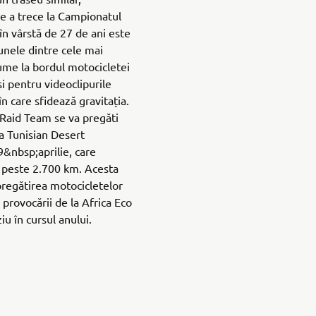
 de a trece la Campionatul
în vârstă de 27 de ani este
unele dintre cele mai
lume la bordul motocicletei
i pentru videoclipurile
 care sfidează gravitația.
Raid Team se va pregăti
a Tunisian Desert
9&nbsp;aprilie, care
 peste 2.700 km. Acesta
pregătirea motocicletelor
ă provocării de la Africa Eco
iu în cursul anului.