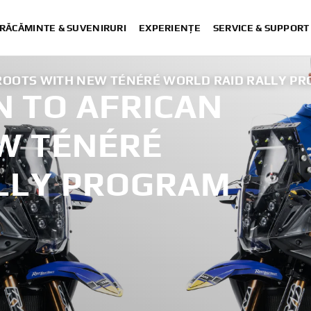
RĂCĂMINTE & SUVENIRURI
EXPERIENȚE
SERVICE & SUPPORT
ROOTS WITH NEW TÉNÉRÉ WORLD RAID RALLY P
 TO AFRICAN
W TÉNÉRÉ
LLY PROGRAM