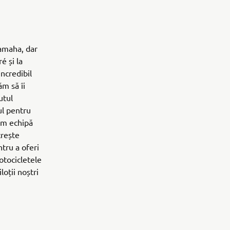
Yamaha, dar
é și la
incredibil
ăm să îi
utul
ul pentru
em echipă
crește
tru a oferi
otocicletele
loții noștri