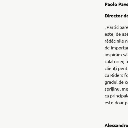
Paolo Pave
Director d
„Participar
este, de as
rădăcinile n
de importan
inspirăm să
călătoriei;
clienți pen
cu Riders f
gradul de c
sprijinul m
ca principal
este doar p
Alessandro