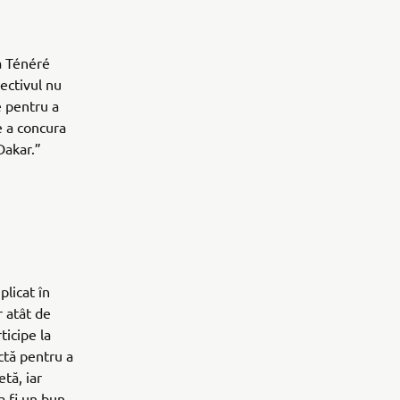
a Ténéré
ectivul nu
e pentru a
e a concura
Dakar.”
licat în
r atât de
ticipe la
ctă pentru a
tă, iar
a fi un bun