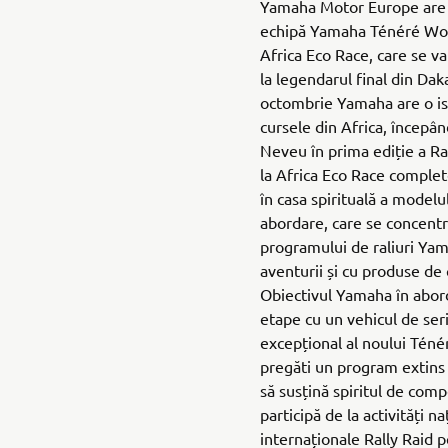
Yamaha Motor Europe are 
echipă Yamaha Ténéré Worl
Africa Eco Race, care se v
la legendarul final din Dak
octombrie Yamaha are o ist
cursele din Africa, începând
Neveu în prima ediție a Ral
la Africa Eco Race comple
în casa spirituală a model
abordare, care se concent
programului de raliuri Yama
aventurii și cu produse de c
Obiectivul Yamaha în abord
etape cu un vehicul de ser
excepțional al noului Ténér
pregăti un program extins 
să susțină spiritul de compe
participă de la activități 
internaționale Rally Raid 