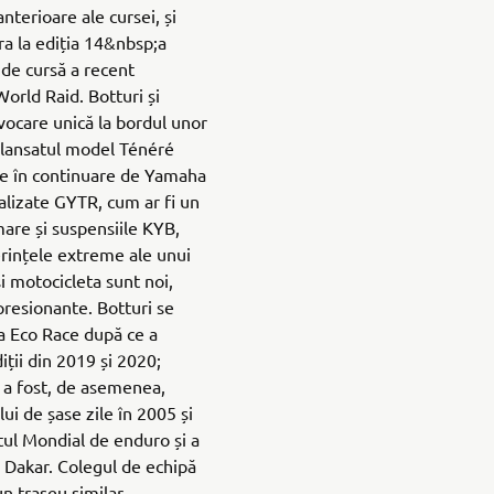
anterioare ale cursei, și
ra la ediția 14&nbsp;a
i de cursă a recent
orld Raid. Botturi și
vocare unică la bordul unor
 lansatul model Ténéré
te în continuare de Yamaha
alizate GYTR, cum ar fi un
are și suspensiile KYB,
erințele extreme ale unui
i motocicleta sunt noi,
mpresionante. Botturi se
ca Eco Race după ce a
ții din 2019 și 2020;
i a fost, de asemenea,
lui de șase zile în 2005 și
ul Mondial de enduro și a
i Dakar. Colegul de echipă
un traseu similar,