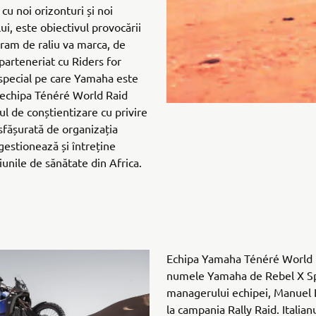
cu noi orizonturi și noi
i, este obiectivul provocării
ram de raliu va marca, de
arteneriat cu Riders for
 special pe care Yamaha este
n echipa Ténéré World Raid
l de conștientizare cu privire
sfășurată de organizația
 gestionează și întreține
unile de sănătate din Africa.
Echipa Yamaha Ténéré World R
numele Yamaha de Rebel X Sp
managerului echipei, Manuel L
la campania Rally Raid. Italian