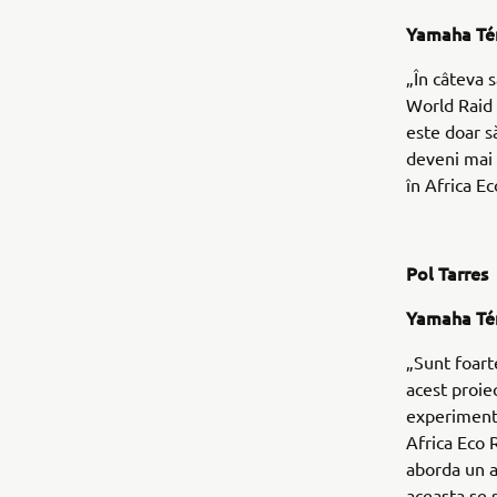
Yamaha Té
„În câteva
World Raid 
este doar s
deveni mai 
în Africa Ec
Pol Tarres
Yamaha Té
„Sunt foart
acest proiec
experimenta
Africa Eco 
aborda un a
aceasta se 