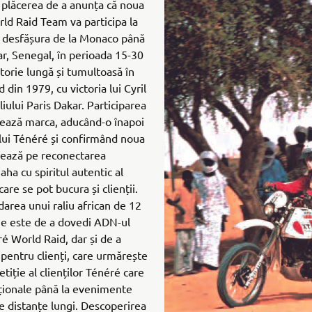
plăcerea de a anunța că noua
d Raid Team va participa la
a desfășura de la Monaco până
ar, Senegal, în perioada 15-30
orie lungă și tumultoasă în
 din 1979, cu victoria lui Cyril
iului Paris Dakar. Participarea
tează marca, aducând-o înapoi
ului Ténéré și confirmând noua
rează pe reconectarea
ha cu spiritul autentic al
are se pot bucura și clienții.
area unui raliu african de 12
ie este de a dovedi ADN-ul
é World Raid, dar și de a
pentru clienți, care urmărește
tiție al clienților Ténéré care
naționale până la evenimente
pe distanțe lungi. Descoperirea