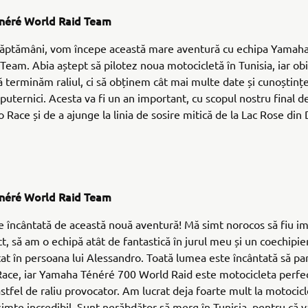
néré World Raid Team
 săptămâni, vom începe această mare aventură cu echipa Yamah
Team. Abia aștept să pilotez noua motocicletă în Tunisia, iar obi
ă terminăm raliul, ci să obținem cât mai multe date și cunoștinț
puternici. Acesta va fi un an important, cu scopul nostru final d
o Race și de a ajunge la linia de sosire mitică de la Lac Rose din 
néré World Raid Team
e încântată de această nouă aventură! Mă simt norocos să fiu imp
t, să am o echipă atât de fantastică în jurul meu și un coechipie
t în persoana lui Alessandro. Toată lumea este încântată să par
Race, iar Yamaha Ténéré 700 World Raid este motocicleta perfe
stfel de raliu provocator. Am lucrat deja foarte mult la motocicle
simte incredibil. Sunt nerăbdător să merg în Tunisia, pentru că v