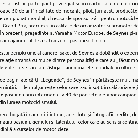
nes a fost un participant privilegiat și un martor la lumea motoc
oape 50 de ani în calitate de mecanic, pilot, jurnalist, producăt
e campionat mondial, director de sponsorizări pentru motocicle
i Grand Prix, precum și în calitate de organizator și promotor d
În prezent, președinte al Yamaha Motor Europe, de Seynes și-a
 angajamentul de a-și trăi zilnic pasiunea din plin.
estui periplu unic al carierei sake, de Seynes a dobândit o exper
 relație strânsă cu multe dintre personalitățile care au „făcut mo
dele de curse care au câștigat campionatele mondiale în ultimele
 de pagini ale cărții „Legende”, de Seynes împărtășește mult ma
mintiri. El le mulțumește celor care l-au însoțit în călătoria vieții
e pasiunea prin intermediul a 40 de portrete ale unor campioni 
din lumea motociclismului.
nere bogată în amintiri intime, anecdote și fotografii inedite, d
giu pasiunii, geniului și talentului celor care au scris și continu
edibilă a curselor de motociclete.