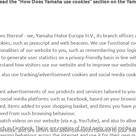
 read the "How Does Yamaha use cookies" section on the Yam
MAI MULTE YAMAHA
SUPORT
MyYamaha
Catalogul pieselor
ns thereof - we, Yamaha Motor Europe N.V., its branch offices a
cookies, such as javascript and web beacons. We use functional co
Yamaha Music
Rezervați o întreținere
ionalities of our website to you, such as remembering your logi
Yamaha Racing
Localizare Dealer
o generate user statistics on a privacy-friendly basis in line wi
erstand how visitors use our website and to improve our website
Yamaha Motor Global
Contactați-ne
l also use tracking/advertisement cookies and social media cook
Aplicații mobile
Gestionarea bateriilor
uzate
nt advertisements of our products and services tailored to you
g social media platforms such as Facebook, based on your brows
wed, items added to your shopping basket, and items you have 
rived from such browsing behaviour.
atch videos on our website (via e.g. YouTube), and also to allow
ch as Facebook. These are cookies of third party social media p
r website, and see offers and advertisements tailored to your int
rowsing behaviour across the internet and use it for their own p