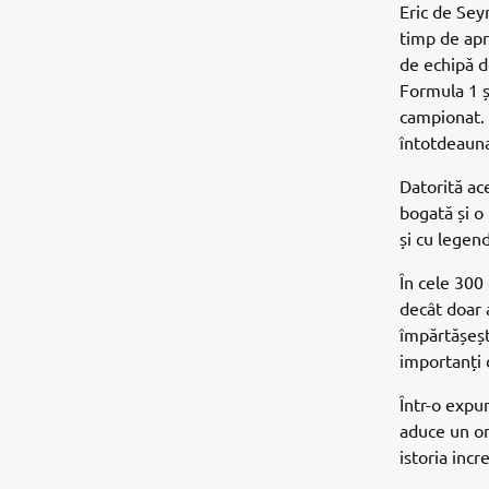
Eric de Sey
timp de apr
de echipă d
Formula 1 ș
campionat. 
întotdeauna
Datorită ac
bogată și o
și cu legen
În cele 300
decât doar a
împărtășeșt
importanți 
Într-o expu
aduce un oma
istoria incr