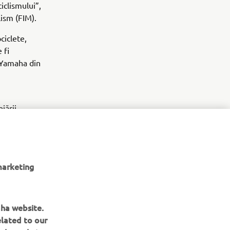
iclismului”,
lism (FIM).
ciclete,
 fi
i Yamaha din
jării
marketing
aha website.
elated to our