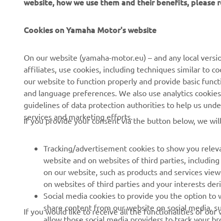
website, how we use them and their benefits, please
CORPORATE
PENTRU BUSINESS
Cookies on Yamaha Motor's website
Despre noi
Sisteme eBike
On our website (yamaha-motor.eu) – and any local versio
affiliates, use cookies, including techniques similar to 
Știri
Autorități
our website to function properly and provide basic funct
Evenimente
Terenuri de golf
and language preferences. We also use analytics cookies t
guidelines of data protection authorities to help us und
Presă
Primii respondenți
services and marketing efforts.
If you provide your consent via the button below, we wil
Broșuri
Școli de șoferi
Lucrul la Yamaha
Robotics
Tracking/advertisement cookies to show you releva
Deveniți un dealer
Parteneriate
website and on websites of third parties, includin
on our website, such as products and services vie
Politica de bază privind
Informații tehnice pentru
on websites of third parties and your interests de
sustenabilitatea
distribuitorii
Social media cookies to provide you the option to w
independenți
Politica privind drepturile
share content from our website on social media, su
If you would like to receive all the functionalities of ou
omului
Yamalube Safety Data
allow those social media providers to track your b