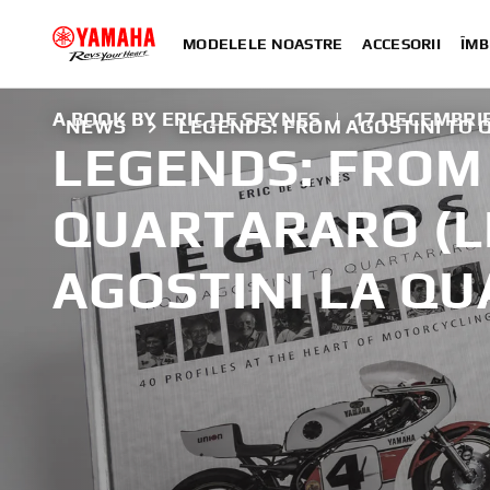
MODELELE NOASTRE
ACCESORII
ÎMB
A BOOK BY ERIC DE SEYNES
|
17 DECEMBRIE
NEWS
LEGENDS: FROM AGOSTINI TO
LEGENDS: FROM 
QUARTARARO (L
AGOSTINI LA Q