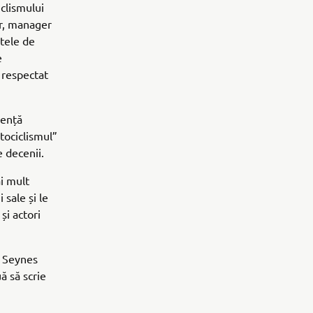
iclismului
or, manager
tele de
e
 respectat
iență
tociclismul”
 decenii.
i mult
 sale și le
și actori
e Seynes
ă să scrie