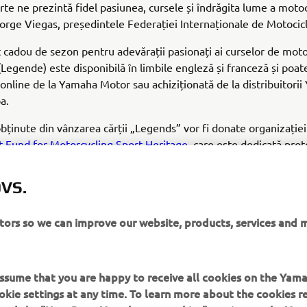
rte ne prezintă fidel pasiunea, cursele și îndrăgita lume a motoc
Jorge Viegas, președintele Federației Internaționale de Motocic
cadou de sezon pentru adevărații pasionați ai curselor de moto
Legende) este disponibilă în limbile engleză și franceză și poate
nline de la Yamaha Motor sau achiziționată de la distribuitori
a.
obținute din vânzarea cărții „Legends” vor fi donate organizației
Fund for Motorcycling Sport Heritage
, care este dedicată prote
ui curselor de motociclete.
VS.
itors so we can improve our website, products, services and 
COMANDĂ ACUM
 assume that you are happy to receive all cookies on the Yam
okie settings at any time. To learn more about the cookies r