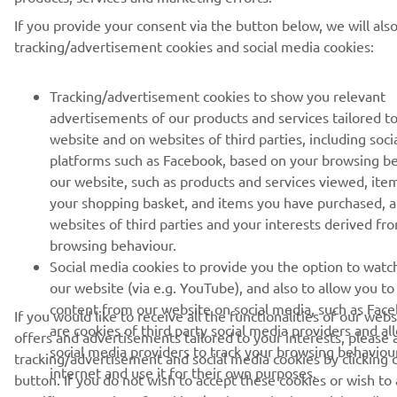
If you provide your consent via the button below, we will als
tracking/advertisement cookies and social media cookies:
Tracking/advertisement cookies to show you relevant
advertisements of our products and services tailored t
website and on websites of third parties, including soci
platforms such as Facebook, based on your browsing b
our website, such as products and services viewed, ite
your shopping basket, and items you have purchased, 
websites of third parties and your interests derived fr
browsing behaviour.
Social media cookies to provide you the option to watc
our website (via e.g. YouTube), and also to allow you to
content from our website on social media, such as Fac
If you would like to receive all the functionalities of our web
are cookies of third party social media providers and al
offers and advertisements tailored to your interests, please 
social media providers to track your browsing behaviou
tracking/advertisement and social media cookies by clicking 
internet and use it for their own purposes.
button. If you do not wish to accept these cookies or wish to