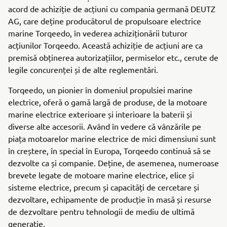
acord de achiziție de acțiuni cu compania germană DEUTZ
AG, care deține producătorul de propulsoare electrice
marine Torqeedo, în vederea achiziționării tuturor
acțiunilor Torqeedo. Această achiziție de acțiuni are ca
premisă obținerea autorizațiilor, permiselor etc., cerute de
legile concurenței și de alte reglementări.
Torqeedo, un pionier în domeniul propulsiei marine
electrice, oferă o gamă largă de produse, de la motoare
marine electrice exterioare și interioare la baterii și
diverse alte accesorii. Având în vedere că vânzările pe
piața motoarelor marine electrice de mici dimensiuni sunt
în creștere, în special în Europa, Torqeedo continuă să se
dezvolte ca și companie. Deține, de asemenea, numeroase
brevete legate de motoare marine electrice, elice și
sisteme electrice, precum și capacități de cercetare și
dezvoltare, echipamente de producție în masă și resurse
de dezvoltare pentru tehnologii de mediu de ultimă
generație.