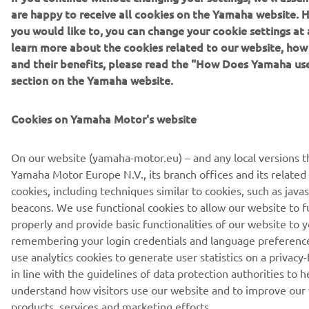
are happy to receive all cookies on the Yamaha website. H
Citiți Politica noastră de confidențialitate pentru a afla cum vă
you would like to, you can change your cookie settings at 
procesăm datele personale:
Politică de Confidențialitate
learn more about the cookies related to our website, ho
and their benefits, please read the "How Does Yamaha us
section on the Yamaha website.
Romania (Romanian)
Cookies on Yamaha Motor's website
On our website (yamaha-motor.eu) – and any local versions t
© Copyright - 2026 Yamaha Motor Europe N.V. - All Rights
Yamaha Motor Europe N.V., its branch offices and its related a
Reserved
cookies, including techniques similar to cookies, such as java
beacons. We use functional cookies to allow our website to f
Declarația de confidențialitate
Cookies
Termeni și condiții
properly and provide basic functionalities of our website to y
remembering your login credentials and language preferenc
use analytics cookies to generate user statistics on a privacy-
in line with the guidelines of data protection authorities to h
understand how visitors use our website and to improve our
products, services and marketing efforts.