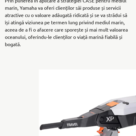
Prin punerea în aplicare a strategiei CASE pentru mediul
marin, Yamaha va oferi clienților săi produse și servicii
atractive cu o valoare adăugată ridicată și se va strădui să
își atingă viziunea pe termen lung privind mediul marin,
aceea de a fi o afacere care sporește și mai mult valoarea
oceanului, oferindu-le clienților o viață marină fiabilă și
bogată.