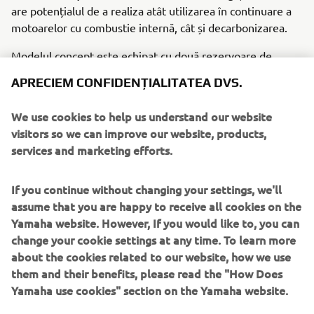
are potențialul de a realiza atât utilizarea în continuare a
motoarelor cu combustie internă, cât și decarbonizarea.
Modelul concept este echipat cu două rezervoare de
hidrogen de înaltă presiune (25 l fiecare), amplasate sub
APRECIEM CONFIDENȚIALITATEA DVS.
scaunul șoferului și pe spătarul banchetei din spate.
We use cookies to help us understand our website
Până în prezent, Yamaha a anunțat modele conceptuale
visitors so we can improve our website, products,
echipate cu motoare pe hidrogen, inclusiv generatoare și
services and marketing efforts.
ROV-uri. Prin expunerea la acest eveniment, Yamaha
anunță lumii noile provocări ale Grupului Yamaha Motor în
activitatea sa de decarbonizare.
If you continue without changing your settings, we'll
assume that you are happy to receive all cookies on the
* Expoziția este sponsorizată de PGA (Professional
Yamaha website. However, If you would like to, you can
Golfers' Association) of America și este unul dintre cele
change your cookie settings at any time. To learn more
mai mari evenimente din industrie, reunind produse și
about the cookies related to our website, how we use
informații legate de afacerile din domeniul golfului din
them and their benefits, please read the "How Does
întreaga lume. Evenimentul are loc în fiecare an în luna
Yamaha use cookies" section on the Yamaha website.
ianuarie, iar anul acesta este deschis publicului între 24 și
26 ianuarie.