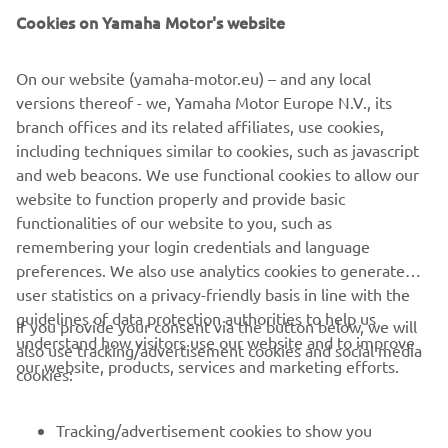
Cookies on Yamaha Motor's website
On our website (yamaha-motor.eu) – and any local
URMĂTOR
versions thereof - we, Yamaha Motor Europe N.V., its
1
/
3
branch offices and its related affiliates, use cookies,
including techniques similar to cookies, such as javascript
and web beacons. We use functional cookies to allow our
Referință: Site-ul oficial al PGA Show -
website to function properly and provide basic
https://www.pgashow.com/
functionalities of our website to you, such as
remembering your login credentials and language
preferences. We also use analytics cookies to generate
user statistics on a privacy-friendly basis in line with the
guidelines of data protection authorities to help us
If you provide your consent via the button below, we will
understand how visitors use our website and to improve
also use tracking/advertisement cookies and social media
CORPORATE
our website, products, services and marketing efforts.
cookies:
PENTRU BUSINESS
Tracking/advertisement cookies to show you