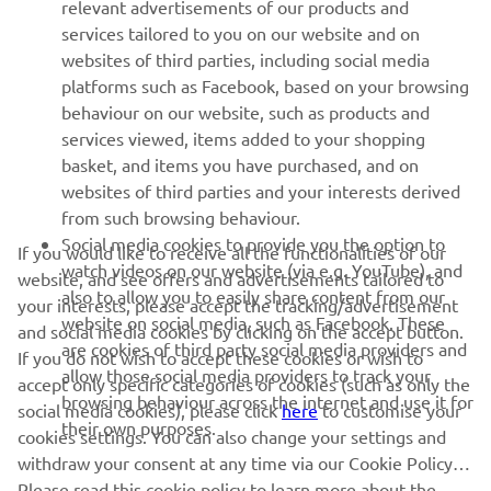
relevant advertisements of our products and
MAI MULTE YAMAHA
services tailored to you on our website and on
websites of third parties, including social media
platforms such as Facebook, based on your browsing
SUPORT
behaviour on our website, such as products and
services viewed, items added to your shopping
basket, and items you have purchased, and on
BULETIN INFORMATIV
websites of third parties and your interests derived
Fii primul care află despre cele mai recente oferte, evenimente
from such browsing behaviour.
speciale, lansări noi și multe altele.
Social media cookies to provide you the option to
If you would like to receive all the functionalities of our
watch videos on our website (via e.g. YouTube), and
website, and see offers and advertisements tailored to
also to allow you to easily share content from our
your interests, please accept the tracking/advertisement
website on social media, such as Facebook. These
and social media cookies by clicking on the accept button.
ABONARE
are cookies of third party social media providers and
If you do not wish to accept these cookies or wish to
allow those social media providers to track your
accept only specific categories of cookies (such as only the
browsing behaviour across the internet and use it for
Citiți Politica noastră de confidențialitate pentru a afla cum vă
social media cookies), please click
here
to customise your
their own purposes.
procesăm datele personale:
Politică de Confidențialitate
cookies settings. You can also change your settings and
withdraw your consent at any time via our Cookie Policy.
Please read this cookie policy to learn more about the
Romania (Romanian)