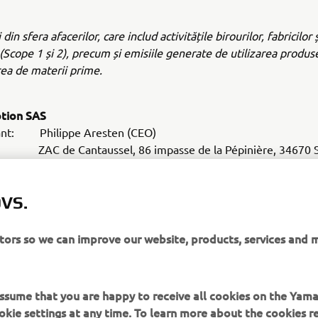
din sfera afacerilor, care includ activitățile birourilor, fabricilor ș
(Scope 1 și 2), precum și emisiile generate de utilizarea produse
rea de materii prime.
otion SAS
ant: Philippe Aresten (CEO)
AC de Cantaussel, 86 impasse de la Pépinière, 34670 Sa
re: 2009
VS.
Development, manufacture, and sale of electric trials an
s
ite:
www.em-motorcycles.com
itors so we can improve our website, products, services and 
 assume that you are happy to receive all cookies on the Yam
okie settings at any time. To learn more about the cookies r