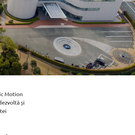
ric Motion
dezvoltă și
tei