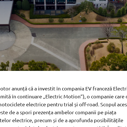
tor anunță că a investit în compania EV franceză Elect
ită în continuare „Electric Motion”), o companie care 
tociclete electrice pentru trial și off-road. Scopul aces
 este de a spori prezența ambelor companii pe piața
elor electrice, precum și de a aprofunda posibilitățile