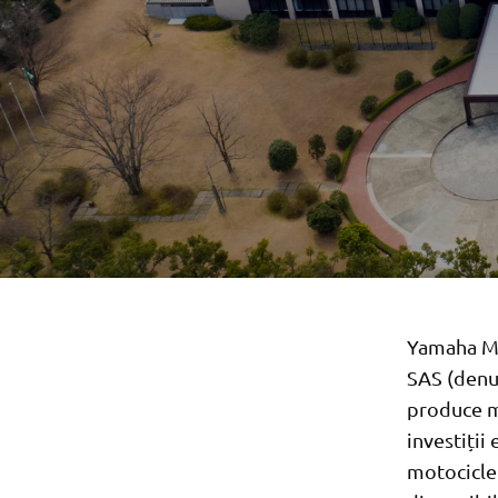
Yamaha Mo
SAS (denum
produce mo
investiții
motociclet