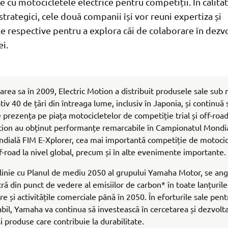
e cu motocicletele electrice pentru competiții. În calita
strategici, cele două companii își vor reuni expertiza și
le respective pentru a explora căi de colaborare în dezv
i.
nțarea sa în 2009, Electric Motion a distribuit produsele sale su
iv 40 de țări din întreaga lume, inclusiv în Japonia, și continuă s
 prezența pe piața motocicletelor de competiție trial și off-roa
tion au obținut performanțe remarcabile în Campionatul Mondial
dială FIM E-Xplorer, cea mai importantă competiție de motocic
ff-road la nivel global, precum și în alte evenimente importante.
linie cu Planul de mediu 2050 al grupului Yamaha Motor, se ang
ră din punct de vedere al emisiilor de carbon* în toate lanțurile
e și activitățile comerciale până în 2050. În eforturile sale pent
bil, Yamaha va continua să investească în cercetarea și dezvolt
i produse care contribuie la durabilitate.