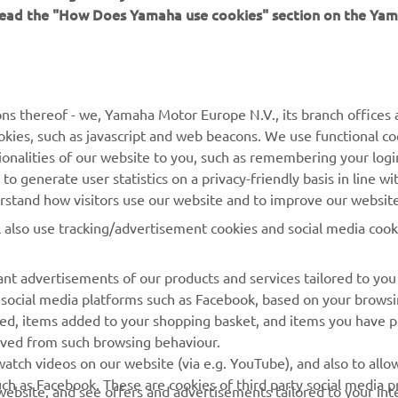
 read the "How Does Yamaha use cookies" section on the Yam
MAI MULTE YAMAHA
SUPORT
MyYamaha
Catalogul pieselor
ns thereof - we, Yamaha Motor Europe N.V., its branch offices a
cookies, such as javascript and web beacons. We use functional co
Yamaha Music
Rezervați o întreținere
ionalities of our website to you, such as remembering your logi
Yamaha Racing
Localizare Dealer
o generate user statistics on a privacy-friendly basis in line wi
erstand how visitors use our website and to improve our website
Yamaha Motor Global
Contactați-ne
l also use tracking/advertisement cookies and social media cook
Aplicații mobile
Gestionarea bateriilor
uzate
nt advertisements of our products and services tailored to you
g social media platforms such as Facebook, based on your brows
wed, items added to your shopping basket, and items you have 
rived from such browsing behaviour.
atch videos on our website (via e.g. YouTube), and also to allow
ch as Facebook. These are cookies of third party social media p
r website, and see offers and advertisements tailored to your int