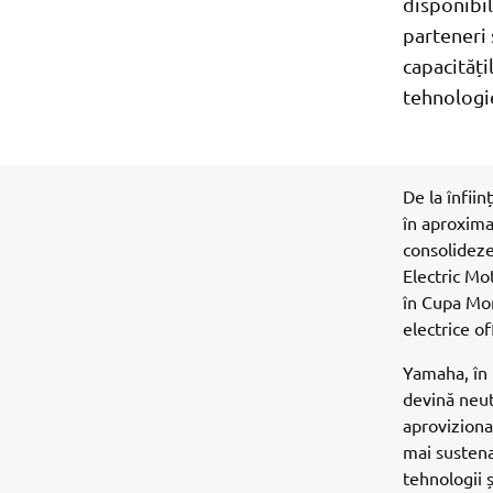
disponibil
parteneri 
capacități
tehnologie
De la înfii
în aproximat
consolideze
Electric Mo
în Cupa Mon
electrice o
Yamaha, în 
devină neut
aprovizionar
mai sustena
tehnologii ș