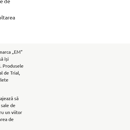
te de
oltarea
b marca „EM”
ă își
d. Produsele
 de Trial,
lete
ajează să
 sale de
ru un viitor
area de