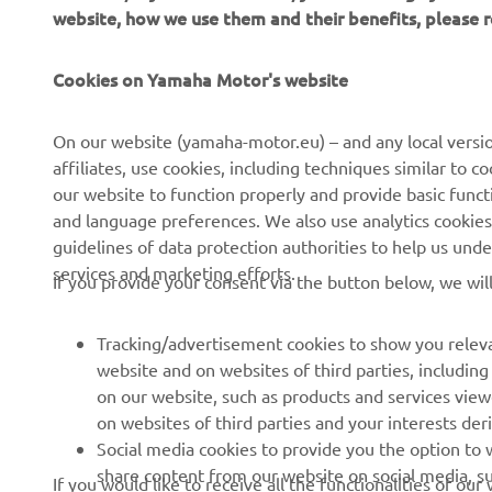
website, how we use them and their benefits, please
CORPORATE
PENTRU BUSINESS
Cookies on Yamaha Motor's website
Despre noi
Sisteme eBike
On our website (yamaha-motor.eu) – and any local versio
affiliates, use cookies, including techniques similar to 
Știri
Autorități
our website to function properly and provide basic funct
Evenimente
Terenuri de golf
and language preferences. We also use analytics cookies t
guidelines of data protection authorities to help us und
Presă
Primii respondenți
services and marketing efforts.
If you provide your consent via the button below, we wil
Broșuri
Școli de șoferi
Lucrul la Yamaha
Robotics
Tracking/advertisement cookies to show you releva
Deveniți un dealer
Parteneriate
website and on websites of third parties, includin
on our website, such as products and services vie
Politica de bază privind
Informații tehnice pentru
on websites of third parties and your interests de
sustenabilitatea
distribuitorii
Social media cookies to provide you the option to w
independenți
Politica privind drepturile
share content from our website on social media, su
If you would like to receive all the functionalities of ou