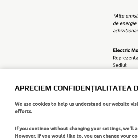
*Alte emisii 
de energie 
achiziționa
Electric M
Reprezent
Sediul: Z
France
Infiinta
APRECIEM CONFIDENȚIALITATEA D
Business: 
motorcycle
Webs
We use cookies to help us understand our website vis
efforts.
If you continue without changing your settings, we'll
However, If you would like to, you can change your co