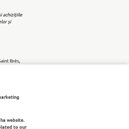
i achizițiile
lor și
int Brès,
d off-road
marketing
aha website.
elated to our