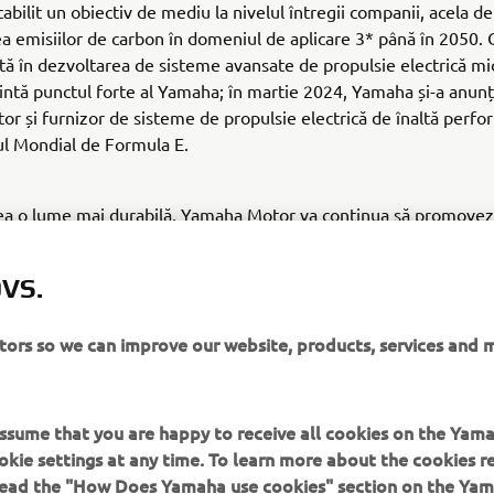
abilit un obiectiv de mediu la nivelul întregii companii, acela de
ea emisiilor de carbon în domeniul de aplicare 3* până în 2050
tă în dezvoltarea de sisteme avansate de propulsie electrică mic
intă punctul forte al Yamaha; în martie 2024, Yamaha și-a anunț
tor și furnizor de sisteme de propulsie electrică de înaltă perfo
l Mondial de Formula E.
rea o lume mai durabilă, Yamaha Motor va continua să promove
i dezvoltarea de tehnologii care contribuie la durabilitate.
VS.
duse de lanțul valoric al Yamaha, de exemplu, utilizarea produse
itors so we can improve our website, products, services and 
 assume that you are happy to receive all cookies on the Yam
okie settings at any time. To learn more about the cookies r
 read the "How Does Yamaha use cookies" section on the Yam