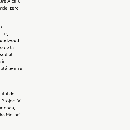
ura Aichi).
cializare.
-ul
lu și
 "Goodwood
o de la
 sediul
 în
ăzută pentru
ului de
l Project V.
semenea,
aha Motor”.