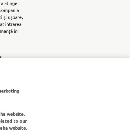
 a atinge
. Compania
i și ușoare,
at intrarea
rmanță în
ze
lor
marketing
aha website.
elated to our
aha website.