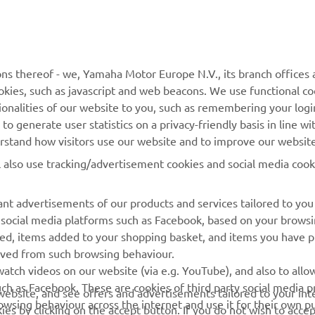
MAI MULTE YAMAHA
SUPORT
MyYamaha
Catalogul pieselor
ns thereof - we, Yamaha Motor Europe N.V., its branch offices a
cookies, such as javascript and web beacons. We use functional co
Yamaha Music
Rezervați o întreținere
ionalities of our website to you, such as remembering your logi
Yamaha Racing
Localizare Dealer
o generate user statistics on a privacy-friendly basis in line wi
erstand how visitors use our website and to improve our website
Yamaha Motor Global
Contactați-ne
l also use tracking/advertisement cookies and social media cook
Aplicații mobile
Gestionarea bateriilor
uzate
nt advertisements of our products and services tailored to you
g social media platforms such as Facebook, based on your brows
wed, items added to your shopping basket, and items you have 
rived from such browsing behaviour.
atch videos on our website (via e.g. YouTube), and also to allow
ch as Facebook. These are cookies of third party social media p
r website, and see offers and advertisements tailored to your int
rowsing behaviour across the internet and use it for their own p
es by clicking on the accept button. If you do not wish to acce