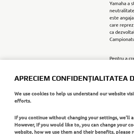
Yamaha a st
neutralitat
este angaja
care reprez
ca dezvolta
Campionatu
Pentru a c
cercetarea ș
APRECIEM CONFIDENȚIALITATEA D
*Emisii pro
vândute.
We use cookies to help us understand our website vis
efforts.
If you continue without changing your settings, we'll
However, If you would like to, you can change your co
website, how we use them and their benefits, please