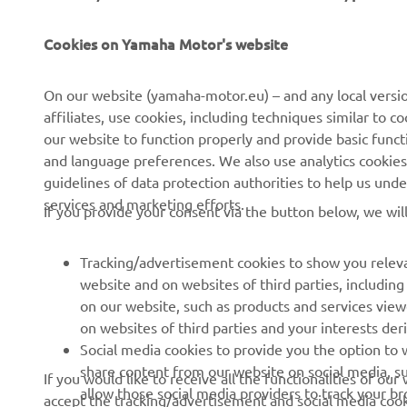
CORPORATE
PENTRU BUSINESS
Cookies on Yamaha Motor's website
Despre noi
Sisteme eBike
On our website (yamaha-motor.eu) – and any local versio
affiliates, use cookies, including techniques similar to 
Știri
Autorități
our website to function properly and provide basic funct
Evenimente
Terenuri de golf
and language preferences. We also use analytics cookies t
guidelines of data protection authorities to help us und
Presă
Primii respondenți
services and marketing efforts.
If you provide your consent via the button below, we wil
Broșuri
Școli de șoferi
Lucrul la Yamaha
Robotics
Tracking/advertisement cookies to show you releva
Deveniți un dealer
Parteneriate
website and on websites of third parties, includin
on our website, such as products and services vie
Politica de bază privind
Informații tehnice pentru
on websites of third parties and your interests de
sustenabilitatea
distribuitorii
Social media cookies to provide you the option to w
independenți
Politica privind drepturile
share content from our website on social media, su
If you would like to receive all the functionalities of ou
omului
Yamalube Safety Data
allow those social media providers to track your b
accept the tracking/advertisement and social media cooki