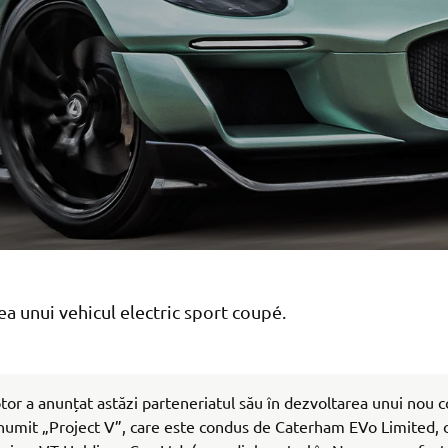
a unui vehicul electric sport coupé.
r a anunțat astăzi parteneriatul său în dezvoltarea unui nou 
enumit „Project V”, care este condus de Caterham EVo Limited, o 