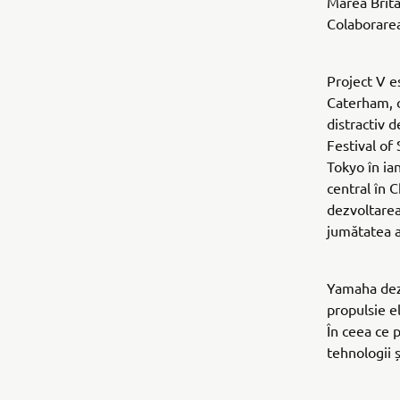
Marea Brita
Colaborarea
Project V e
Caterham, c
distractiv 
Festival of 
Tokyo în ia
central în 
dezvoltarea
jumătatea a
Yamaha dez
propulsie e
În ceea ce 
tehnologii 