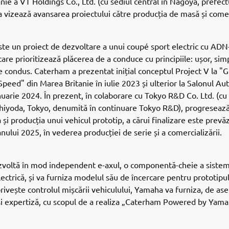
nie a VT Holdings Co., Ltd. (cu sediul central în Nagoya, prefect
 vizează avansarea proiectului către producția de masă și comer
ste un proiect de dezvoltare a unui coupé sport electric cu ADN
are prioritizează plăcerea de a conduce cu principiile: ușor, simp
de condus. Caterham a prezentat inițial conceptul Project V la
Speed" din Marea Britanie în iulie 2023 și ulterior la Salonul Aut
nuarie 2024. În prezent, în colaborare cu Tokyo R&D Co. Ltd. (cu
Chiyoda, Tokyo, denumită în continuare Tokyo R&D), progresează
 și producția unui vehicul prototip, a cărui finalizare este prev
nului 2025, în vederea producției de serie și a comercializării.
voltă în mod independent e-axul, o componentă-cheie a sistem
lectrică, și va furniza modelul său de încercare pentru prototipu
privește controlul mișcării vehiculului, Yamaha va furniza, de a
și expertiză, cu scopul de a realiza „Caterham Powered by Yam