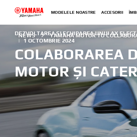
MODELELE NOASTRE
ACCESORII
ÎMB
DEZVOLTAREA ȘI ECHIPAREA UNUI AX ELEC
NEWS
YAMAHA MOTOR TO COLLABORA
|
1 OCTOMBRIE 2024
COLABORAREA 
MOTOR ȘI CATE