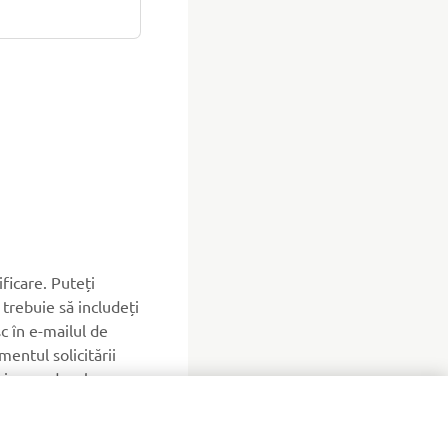
ificare. Puteți
trebuie să includeți
c în e-mailul de
entul solicitării
 iar produsele
 în termen de 30 de
ile
magazinului