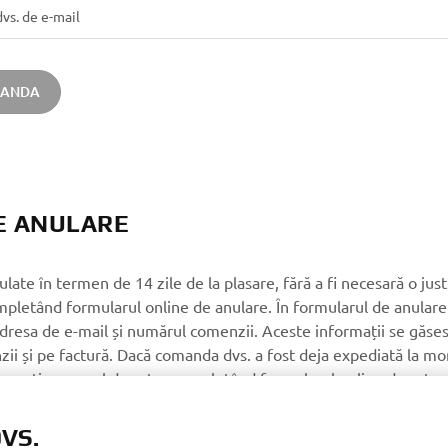
MANDA
DE ANULARE
late în termen de 14 zile de la plasare, fără a fi necesară o just
mpletând formularul online de anulare. În formularul de anulare 
adresa de e-mail și numărul comenzii. Aceste informații se găses
ii și pe factură. Dacă comanda dvs. a fost deja expediată la mom
 urmați procesul de retur completând formularul online de retur,
turnate în stare originală, neutilizate și în ambalajul original
bunurilor. Pentru mai multe detalii, consultați
Termenii și Condiți
VS.