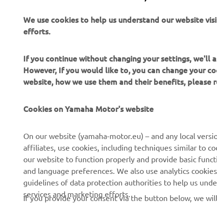
nostru online.
We use cookies to help us understand our website vis
efforts.
If you continue without changing your settings, we'll
However, If you would like to, you can change your co
website, how we use them and their benefits, please
CORPORATE
PENTRU BUSINESS
Cookies on Yamaha Motor's website
Despre noi
Sisteme eBike
On our website (yamaha-motor.eu) – and any local versio
affiliates, use cookies, including techniques similar to 
Știri
Autorități
our website to function properly and provide basic funct
Evenimente
Terenuri de golf
and language preferences. We also use analytics cookies t
guidelines of data protection authorities to help us und
Presă
Primii respondenți
services and marketing efforts.
If you provide your consent via the button below, we wil
Broșuri
Școli de șoferi