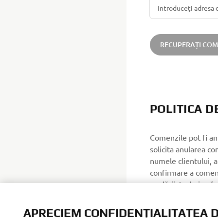
RECUPERAȚI CO
POLITICA 
Comenzile pot fi anu
solicita anularea co
numele clientului, 
confirmare a comenz
anulării, trebuie să
comandate trebuie re
zile de la primirea 
APRECIEM CONFIDENȚIALITATEA D