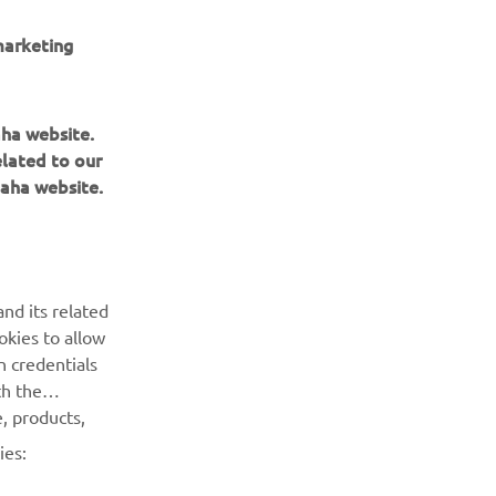
marketing
aha website.
elated to our
aha website.
BULETIN INFORMATIV
Fii primul care află despre cele mai recente oferte, evenimente
nd its related
speciale, lansări noi și multe altele.
okies to allow
n credentials
ABONARE
th the
, products,
Citiți Politica noastră de confidențialitate pentru a afla cum vă
ies:
procesăm datele personale:
Politică de Confidențialitate