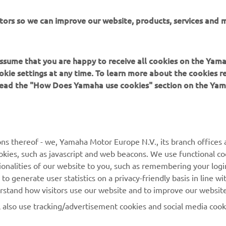
itors so we can improve our website, products, services and 
 assume that you are happy to receive all cookies on the Yam
okie settings at any time. To learn more about the cookies r
 read the "How Does Yamaha use cookies" section on the Yam
MAI MULTE YAMAHA
SUPORT
MyYamaha
Catalogul pieselor
ns thereof - we, Yamaha Motor Europe N.V., its branch offices a
cookies, such as javascript and web beacons. We use functional co
Yamaha Music
Rezervați o întreținere
ionalities of our website to you, such as remembering your logi
Yamaha Racing
Localizare Dealer
o generate user statistics on a privacy-friendly basis in line wi
erstand how visitors use our website and to improve our website
Yamaha Motor Global
Contactați-ne
l also use tracking/advertisement cookies and social media cook
Aplicații mobile
Gestionarea bateriilor
uzate