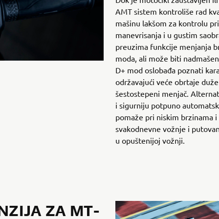
AMT sistem kontroliše rad kvač
mašinu lakšom za kontrolu pri
manevrisanja i u gustim saob
preuzima funkcije menjanja b
moda, ali može biti nadmašen
D+ mod oslobađa poznati kar
održavajući veće obrtaje duže
šestostepeni menjač. Alterna
i sigurniju potpuno automats
pomaže pri niskim brzinama i 
svakodnevne vožnje i putovanj
u opuštenijoj vožnji.
ZIJA ZA MT-