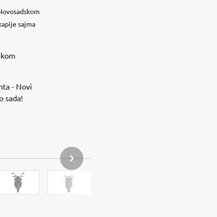
a Novosadskom
kapije sajma
likom
ta - Novi
o sada!
SLEDEĆA STAVKA GALERIJE