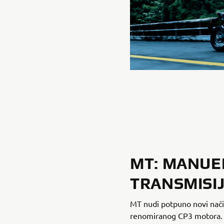
MT: MANUE
TRANSMISI
MT nudi potpuno novi nači
renomiranog CP3 motora. S