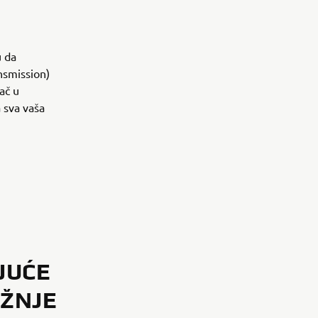
u da
nsmission)
ač u
 sva vaša
JUĆE
OŽNJE