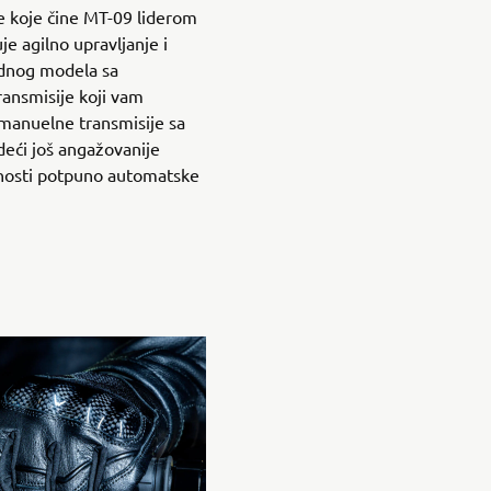
ke koje čine MT-09 liderom
e agilno upravljanje i
dnog modela sa
ansmisije koji vam
manuelne transmisije sa
eći još angažovanije
dnosti potpuno automatske