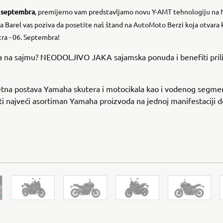
. septembra
, premijerno vam predstavljamo novu Y-AMT tehnologiju n
 Barel vas poziva da posetite naš štand na AutoMoto Berzi koja otvara 
tra - 06. Septembra!
ka na sajmu? NEODOLJIVO JAKA sajamska ponuda i benefiti pri
etna postava Yamaha skutera i motocikala kao i vodenog segmen
ti najveći asortiman Yamaha proizvoda na jednoj manifestaciji d