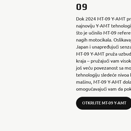
09
Dok 2024 MT-09 Y-AMT pre
najnoviju Y-AMT tehnologi
što je učinilo MT-09 refer
nagih motocikala. Oslikavaj
Japan i unapređujući sen
MT-09 Y-AMT pruža uzbudl
kraja – pružajući vam visok
još veću povezanost sa mo
tehnologiju sledeće nivoa 
mašinu, MT-09 Y-AMT dola
omogućavajući vam da pok
OTKRIJTE MT-09 Y-AMT