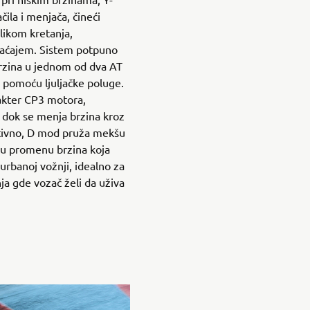
ila i menjača, čineći
likom kretanja,
raćajem. Sistem potpuno
rzina u jednom od dva AT
 pomoću ljuljačke poluge.
akter CP3 motora,
 dok se menja brzina kroz
tivno, D mod pruža mekšu
ku promenu brzina koja
urbanoj vožnji, idealno za
a gde vozač želi da uživa