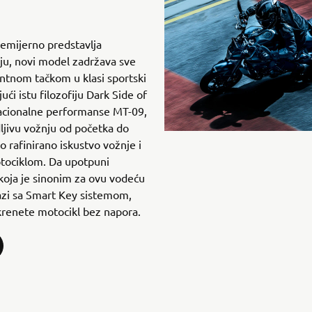
mijerno predstavlja
ju, novi model zadržava sve
entnom tačkom u klasi sportski
ući istu filozofiju Dark Side of
zacionalne performanse MT-09,
jivu vožnju od početka do
o rafinirano iskustvo vožnje i
tociklom. Da upotpuni
koja je sinonim za ovu vodeću
zi sa Smart Key sistemom,
renete motocikl bez napora.