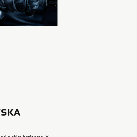
TSKA
 pri niskim brzinama, Y-