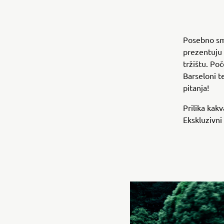
Posebno smo
prezentuju
tržištu. Po
Barseloni 
pitanja!
Prilika kak
Ekskluzivni