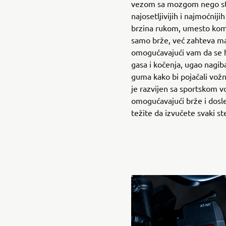
vezom sa mozgom nego sto
najosetljivijih i najmoćniji
brzina rukom, umesto komb
samo brže, već zahteva ma
omogućavajući vam da se h
gasa i kočenja, ugao nagiba
guma kako bi pojačali vož
je razvijen sa sportskom 
omogućavajući brže i dosl
težite da izvučete svaki s