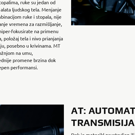
palima, ruke su jedan od
h alata ljudskog tela. Menjanje
inacijom ruke i stopala, nije
nje vremena za razmišljanje,
iper-fokusirate na primenu
, položaj tela i nivo prianjanja
nju, posebno u krivinama. MT
vožnjom na umu,
ednije promene brzina dok
tepen performansi.
AT: AUTOMA
TRANSMISIJA
Dok je motocikl zaustavljen ili