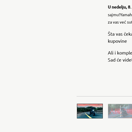
U nedelju, 8
sajmu!Yamaha
za vas već su
Šta vas če
kupovine
Ali i kompl
Sad će vide