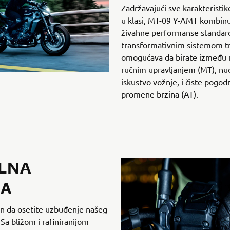
Zadržavajući sve karakteristi
u klasi, MT-09 Y-AMT kombinuj
živahne performanse standar
transformativnim sistemom tr
omogućava da birate između 
ručnim upravljanjem (MT), nud
iskustvo vožnje, i čiste pogo
promene brzina (AT).
LNA
JA
n da osetite uzbuđenje našeg
a bližom i rafiniranijom