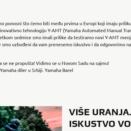
 ponosni što ćemo biti među prvima u Evropi koji imaju prilik
 inovativnu tehnologiju Y-AMT (Yamaha Automated Manual Tra
četkom sedmice smo imali prilike da testiramo novi Y-AMT menj
te smo uzbuđeni da vam prenesemo iskustvo i da odgovorimo na
va se ne propušta! Vidimo se u Novom Sadu na sajmu!
 Yamaha diler u Srbiji. Yamaha Barel
VIŠE URANJA
ISKUSTVO V