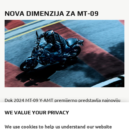
NOVA DIMENZIJA ZA MT-09
Dok 2024 MT-09 Y-AMT premijerno predstavlja najnoviju
Y-AMT tehnologiju, novi model zadržava sve što je učinilo
WE VALUE YOUR PRIVACY
MT-09 referentnom tačkom u klasi sportski nagih
motocikala. Oslikavajući istu filozofiju Dark Side of Japan i
We use cookies to help us understand our website
unapređujući senzacionalne performanse MT-09, MT-09 Y-