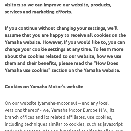
visitors so we can improve our website, products,
AMT pruža uzbudljivu vožnju od početka do kraja –
services and marketing efforts.
pružajući vam visoko rafinirano iskustvo vožnje i još veću
povezanost sa motociklom. Da upotpuni tehnologiju
sledeće nivoa koja je sinonim za ovu vodeću mašinu, MT-
If you continue without changing your settings, we'll
09 Y-AMT dolazi sa Smart Key sistemom, omogućavajući
assume that you are happy to receive all cookies on the
vam da pokrenete motocikl bez napora.
Yamaha website. However, If you would like to, you can
change your cookie settings at any time. To learn more
OTKRIJTE MT-09 Y-AMT
about the cookies related to our website, how we use
them and their benefits, please read the "How Does
Yamaha use cookies" section on the Yamaha website.
Cookies on Yamaha Motor's website
On our website (yamaha-motor.eu) – and any local
versions thereof - we, Yamaha Motor Europe N.V., its
branch offices and its related affiliates, use cookies,
including techniques similar to cookies, such as javascript
and web beacons. We use functional cookies to allow our