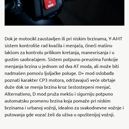
Dok je motocikl zaustavljen ili pri niskim brzinama, Y-AMT
sistem kontroliše rad kvačila i menjača, čineći mašinu
lakšom za kontrolu prilikom kretanja, manevrisanja i u
gustim saobraćajem. Sistem potpuno preuzima funkcije
menjanja brzina u jednom od dva AT moda, ali može biti
nadmašen pomoću ljuljačke poluge. D+ mod oslobađa
poznati karakter CP3 motora, održavajući veće obrtaje
duže dok se menja brzina kroz šestostepeni menjač.
Alternativno, D mod pruža mekšu i sigurniju potpuno
automatsku promenu brzina koja pomaže pri niskim
brzinama i urbanoj vožnji, idealno za svakodnevne vožnje i
putovanja gde vozač želi da uživa u opuštenijoj vožnji.