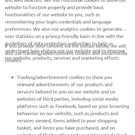
website to function properly and provide basic
functionalities of our website to you, such as
remembering your login credentials and language
preferences. We also use analytics cookies to generate
user statistics on a privacy-friendly basis in line with the
guidelines of data protection authorities to help us
If you provide your consent via the button below, we will
understand how visitors use our website and to improve
also use tracking/advertisement cookies and social media
CORPORATE
our website, products, services and marketing efforts.
cookies:
FOR BUSINESS
Tracking/advertisement cookies to show you
relevant advertisements of our products and
MORE YAMAHA
services tailored to you on our website and on
websites of third parties, including social media
platforms such as Facebook, based on your browsing
SUPPORT
behaviour on our website, such as products and
services viewed, items added to your shopping
basket, and items you have purchased, and on
BILTEN
websites of third parties and your interests derived