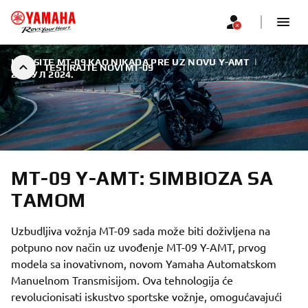
ISKUSITE MT-09 KAO NIKADA PRE UZ NOVU Y-AMT
|
TESTIRAJTE NOVI MT-09
24. ЈУЛ 2024.
MT-09 Y-AMT: SIMBIOZA SA
TAMOM
Uzbudljiva vožnja MT-09 sada može biti doživljena na
potpuno nov način uz uvođenje MT-09 Y-AMT, prvog
modela sa inovativnom, novom Yamaha Automatskom
Manuelnom Transmisijom. Ova tehnologija će
revolucionisati iskustvo sportske vožnje, omogućavajući