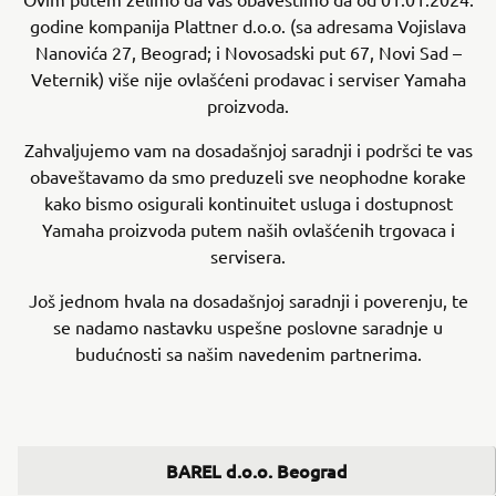
godine kompanija Plattner d.o.o. (sa adresama Vojislava
Nanovića 27, Beograd; i Novosadski put 67, Novi Sad –
Veternik) više nije ovlašćeni prodavac i serviser Yamaha
proizvoda.
Zahvaljujemo vam na dosadašnjoj saradnji i podršci te vas
obaveštavamo da smo preduzeli sve neophodne korake
kako bismo osigurali kontinuitet usluga i dostupnost
Yamaha proizvoda putem naših ovlašćenih trgovaca i
servisera.
Još jednom hvala na dosadašnjoj saradnji i poverenju, te
se nadamo nastavku uspešne poslovne saradnje u
budućnosti sa našim navedenim partnerima.
BAREL d.o.o. Beograd