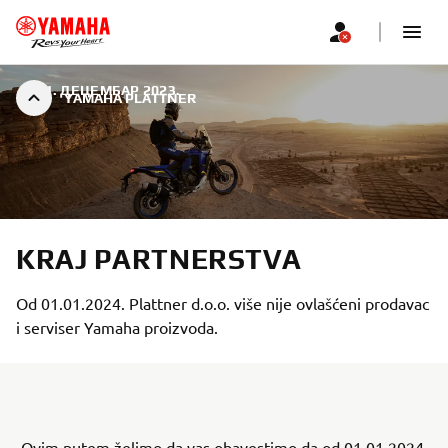
|
31. ДЕЦЕМБАР 2023.
YAMAHA PLATTNER
KRAJ PARTNERSTVA
Od 01.01.2024. Plattner d.o.o. više nije ovlašćeni prodavac
i serviser Yamaha proizvoda.
Ovim putem želimo da vas obavestimo da od 01.01.2024.