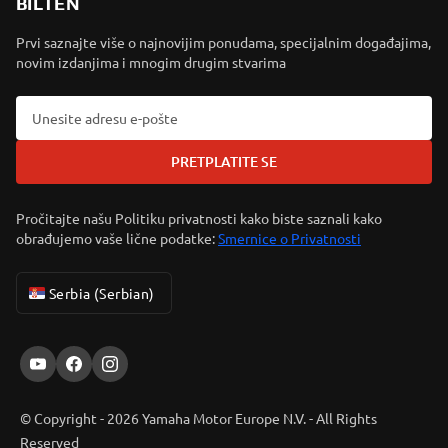
BILTEN
Prvi saznajte više o najnovijim ponudama, specijalnim događajima,
novim izdanjima i mnogim drugim stvarima
PRETPLATITE SE
Pročitajte našu Politiku privatnosti kako biste saznali kako
obrađujemo vaše lične podatke:
Smernice o Privatnosti
Serbia (Serbian)
© Copyright - 2026 Yamaha Motor Europe N.V. - All Rights
Reserved