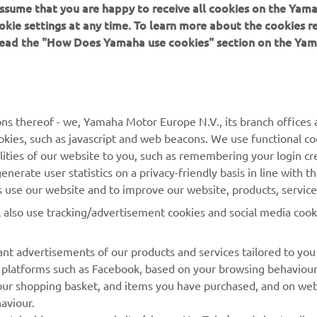
 assume that you are happy to receive all cookies on the Yam
okie settings at any time. To learn more about the cookies r
 read the "How Does Yamaha use cookies" section on the Yam
MORE YAMAHA
SUPPORT
ns thereof - we, Yamaha Motor Europe N.V., its branch offices a
cookies, such as javascript and web beacons. We use functional co
MyYamaha
Parts Catalogue
lities of our website to you, such as remembering your login cr
Yamaha Music
Book Maintenance
nerate user statistics on a privacy-friendly basis in line with t
rs use our website and to improve our website, products, servic
Yamaha Racing
Dealer locator
l also use tracking/advertisement cookies and social media cook
Yamaha Motor Global
Management of Waste
Batteries
Mobile Apps
nt advertisements of our products and services tailored to you
ia platforms such as Facebook, based on your browsing behaviou
our shopping basket, and items you have purchased, and on webs
aviour.