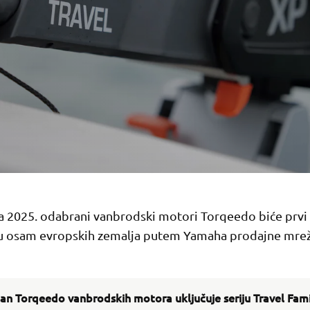
a 2025. odabrani vanbrodski motori Torqeedo biće prvi
u osam evropskih zemalja putem Yamaha prodajne mrež
n Torqeedo vanbrodskih motora uključuje seriju Travel Famil