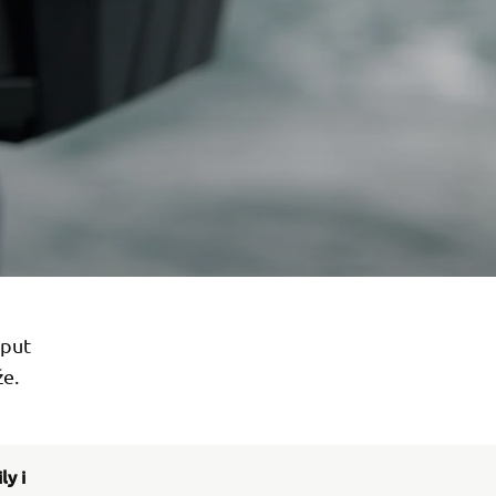
 put
e.
y i