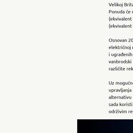
Velikoj Brita
Ponuda će u
(ekvivalent
(ekvivalent
Osnovan 200
električnoj
i ugrađenih
vanbrodski 
različite r
Uz mogućno
upravljanja
alternativu
sada korist
održivim re