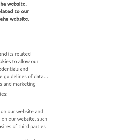
aha website.
elated to our
aha website.
BILTEN
nd its related
Prvi saznajte više o najnovijim ponudama, specijalnim
okies to allow our
događajima, novim izdanjima i mnogim drugim stvarima
edentials and
he guidelines of data
es and marketing
PRETPLATITE SE
ies:
Pročitajte našu Politiku privatnosti kako biste saznali kako
obrađujemo vaše lične podatke:
Smernice o Privatnosti
 on our website and
r on our website, such
ites of third parties