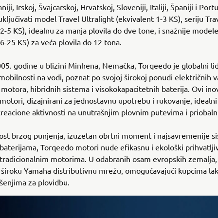
niji, Irskoj, Švajcarskoj, Hrvatskoj, Sloveniji, Italiji, Španiji i Port
ključivati model Travel Ultralight (ekvivalent 1-3 KS), seriju Tra
 2-5 KS), idealnu za manja plovila do dve tone, i snažnije model
 6-25 KS) za veća plovila do 12 tona.
5. godine u blizini Minhena, Nemačka, Torqeedo je globalni li
 mobilnosti na vodi, poznat po svojoj širokoj ponudi električnih 
 motora, hibridnih sistema i visokokapacitetnih baterija. Ovi ino
motori, dizajnirani za jednostavnu upotrebu i rukovanje, idealni
ekreacione aktivnosti na unutrašnjim plovnim putevima i prioba
st brzog punjenja, izuzetan obrtni moment i najsavremenije s
 baterijama, Torqeedo motori nude efikasnu i ekološki prihvatlji
 tradicionalnim motorima. U odabranih osam evropskih zemalja
i široku Yamaha distributivnu mrežu, omogućavajući kupcima lak
šenjima za plovidbu.