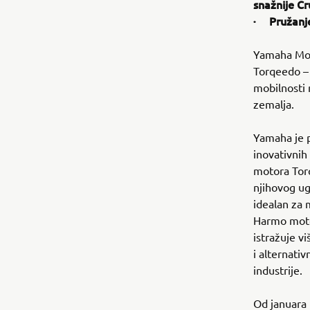
snažnije C
· Pružanje
Yamaha Moto
Torqeedo – 
mobilnosti 
zemalja.
Yamaha je p
inovativnih
motora Tor
njihovog ug
idealan za 
Harmo moto
istražuje v
i alternati
industrije.
Od januara