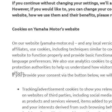
If you continue without changing your settings, we'll
However, If you would like to, you can change your co
website, how we use them and their benefits, please
Cookies on Yamaha Motor's website
CORPORATE
FOR BUSINESS
On our website (yamaha-motor.eu) – and any local versio
affiliates, use cookies, including techniques similar to 
About us
eBike systems
website to function properly and provide basic functiona
News
Authorities & Police
language preferences. We also use analytics cookies to ge
protection authorities to help us understand how visito
Events
Golfcourses
efforts.
If you provide your consent via the button below, we wil
Press
First responders
Brochures
Driving schools
Tracking/advertisement cookies to show you releva
Working at Yamaha
Robotics
on websites of third parties, including social med
as products and services viewed, items added to y
Become a Dealer
Partnerships
and your interests derived from such browsing beh