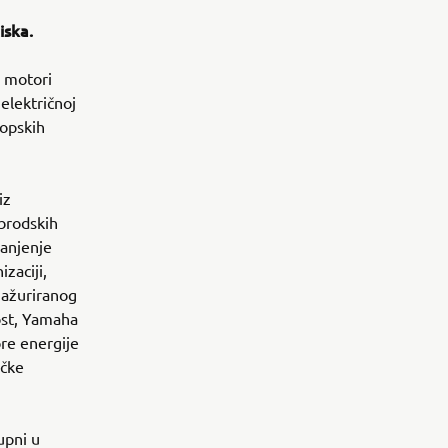
iska.
i motori
električnoj
ropskih
iz
nbrodskih
anjenje
zaciji,
 ažuriranog
ost, Yamaha
ore energije
ičke
upni u