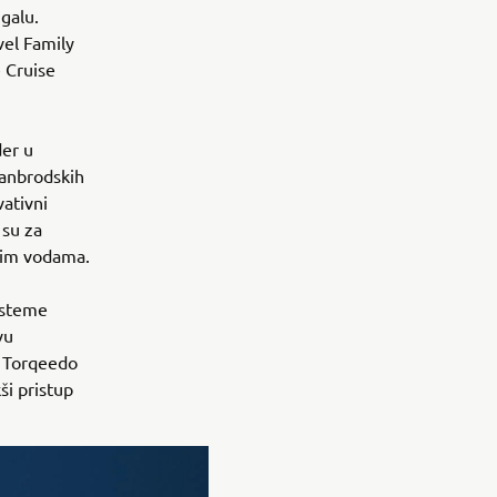
ugalu.
vel Family
e Cruise
der u
vanbrodskih
vativni
 su za
lnim vodama.
isteme
vu
, Torqeedo
ši pristup