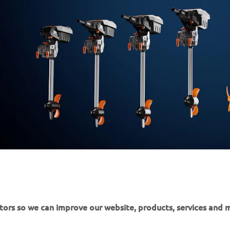
tors so we can improve our website, products, services and m
ected Torqeedo Outboards in eight countries in Europe