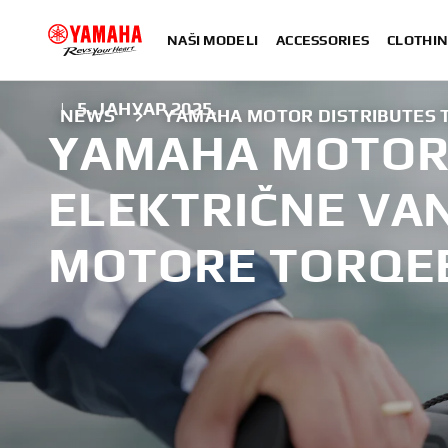
NAŠI MODELI
ACCESSORIES
CLOTHIN
|
5. ЈАНУАР 2025.
NEWS
YAMAHA MOTOR DISTRIBUTES 
YAMAHA MOTOR 
ELEKTRIČNE VA
MOTORE TORQE