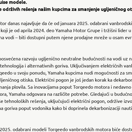
ruise modele.
 održivih rešenja našim kupcima za smanjenje ugljeničnog ot
r danas najavljuje da će od januara 2025. odabrani vanbrodsk
koji je od aprila 2024. deo Yamaha Motor Grupe i tržišni lider u 
na vodi – biti dostupni putem njene prodajne mreže u osam ev
osvećena razvoju ugljenično neutralne budućnosti na vodi uz n
 tehnologija i alternativnih goriva. Uključivanjem električnih va
qeedo u svoju ponudu, Yamaha kupcima nudi mogućnosti za sm
ljeničnog otiska. Električni pogon je još jedan korak ka dekarboni
manja plovila. Sa inovacijama poput Torqeedo motora i nedavno
ra, Yamaha odgovara na različite potrebe. Gledajući u budućn
iše tehnoloških rešenja, uključujući električni pogon, održive izv
vna goriva poput vodonika kako bi doprinela dekarbonizaciji naut
 2025. odabrani modeli Torqeedo vanbrodskih motora biće dost