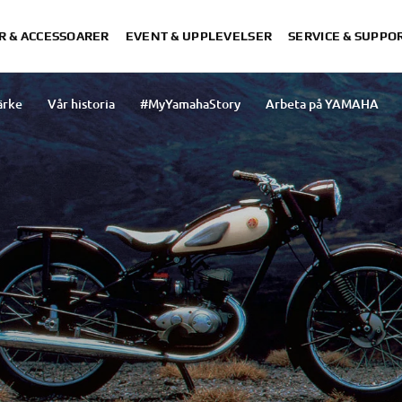
R & ACCESSOARER
EVENT & UPPLEVELSER
SERVICE & SUPPO
ärke
Vår historia
#MyYamahaStory
Arbeta på YAMAHA
Vår organisation
Press
Våra aktiviteter
Our approac