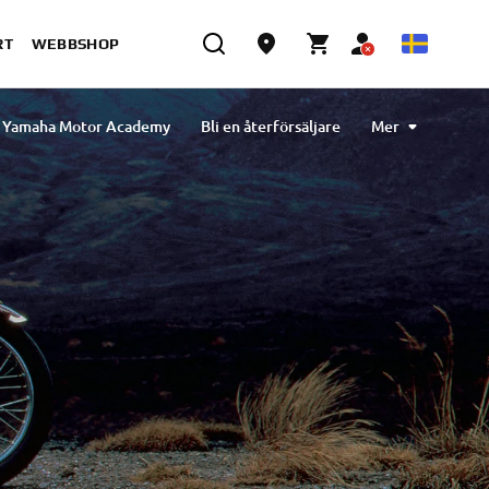
RT
WEBBSHOP
Yamaha Motor Academy
Bli en återförsäljare
Mer
h to sustainability
Vår strategi för hållbarhet