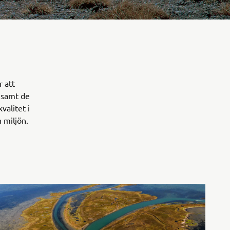
r att
t samt de
valitet i
 miljön.