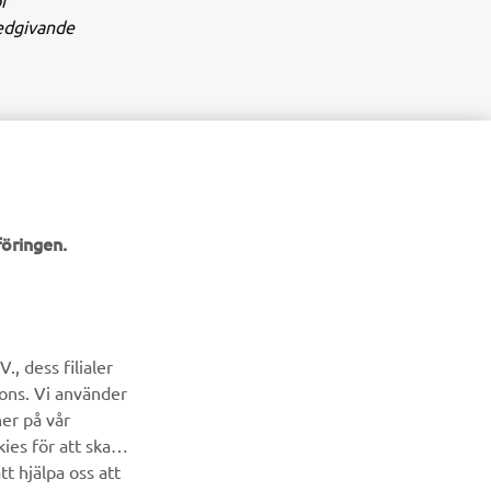
r
medgivande
öringen.
NYHETSBREV
Bli först att ta del av de senaste erbjudandena, evenemangen,
, dess filialer
nyheterna och mycket mer
cons. Vi använder
ner på vår
PRENUMERERA
ies för att skapa
t hjälpa oss att