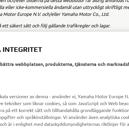
en och/eller bilderna på dessa webbsidor får aldrig användas fö
a eller icke-kommersiella ändamål utan uttryckligt skriftligt 
 Motor Europe N.V. och/eller Yamaha Motor Co., Ltd.
å ett säkert sätt och följ gällande trafikregler och lagar.
 INTEGRITET
örbättra webbplatsen, produkterna, tjänsterna och marknadsf
UTFORSKA YAMAHA
FAQ & SUPPORT
MyYamaha
Kundservice
kala versioner av denna - använder vi, Yamaha Motor Europe N.V.
ve tekniker som liknar cookies, så som JavaScript och Web bea
Yamaha Music
Reservdelskatalog
ra på ett korrekt sätt och tillhandahålla grundläggande funktio
Yamaha Racing
Yamaha-återförsäljare
gifter och språkinställningar. Vi använder även analytiska cook
 och är i enlighet med dataskyddsmyndigheternas riktlinjer för at
Yamaha Motor Global
Hantering av avfall från