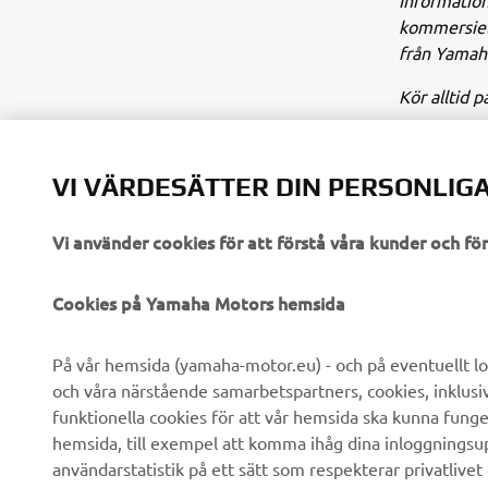
Information
kommersiell
från Yamaha
Kör alltid p
VI VÄRDESÄTTER DIN PERSONLIGA
Vi använder cookies för att förstå våra kunder och f
FÖRETAG
B2B
Cookies på Yamaha Motors hemsida
Om oss
eBike-system
På vår hemsida (yamaha-motor.eu) - och på eventuellt lo
och våra närstående samarbetspartners, cookies, inklusi
Nyheter
Myndigheter
funktionella cookies för att vår hemsida ska kunna funge
Events
Golfbanor
hemsida, till exempel att komma ihåg dina inloggningsupp
användarstatistik på ett sätt som respekterar privatlivet
Yamaha Press
Räddningstjänst