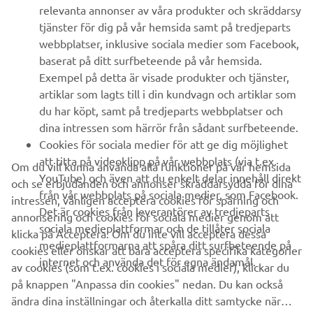
relevanta annonser av våra produkter och skräddarsy
UTFORSKA YAMAHA
tjänster för dig på vår hemsida samt på tredjeparts
webbplatser, inklusive sociala medier som Facebook,
baserat på ditt surfbeteende på vår hemsida.
FAQ & SUPPORT
Exempel på detta är visade produkter och tjänster,
artiklar som lagts till i din kundvagn och artiklar som
du har köpt, samt på tredjeparts webbplatser och
NYHETSBREV
dina intressen som härrör från sådant surfbeteende.
Bli först att ta del av de senaste erbjudandena, evenemangen,
Cookies för sociala medier för att ge dig möjlighet
nyheterna och mycket mer
att titta på videoklipp på vår webbplats (via t.ex.
Om du vill kunna använda alla funktioner på vår hemsida
YouTube) och även att du enkelt delar innehåll direkt
och se erbjudanden och annonser skräddarsydda för dina
från vår webbplats på sociala medier, som Facebook.
intressen, vänligen acceptera cookies för spårning och
Det är cookies från leverantörer av tredjeparts
annonsering och cookies för sociala medier genom att
PRENUMERERA
sociala medieplattformar och de tillåter sociala
klicka på Acceptera. Om du inte vill acceptera dessa
medieplattformarna att spåra ditt surfbeteende på
cookies eller önskar att bara acceptera specifika kategorier
internet och använda det för egna ändamål.
Läs vår integritetspolicy för att ta reda på hur vi behandlar dina
av cookies (som t.ex. cookies i sociala medier), klickar du
personuppgifter:
Integritetspolicy
på knappen "Anpassa din cookies" nedan. Du kan också
ändra dina inställningar och återkalla ditt samtycke när
Sweden (Swedish)