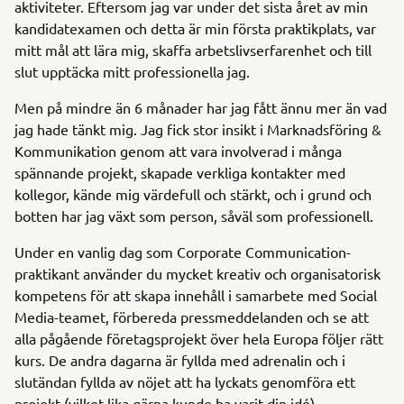
aktiviteter. Eftersom jag var under det sista året av min
kandidatexamen och detta är min första praktikplats, var
mitt mål att lära mig, skaffa arbetslivserfarenhet och till
slut upptäcka mitt professionella jag.
Men på mindre än 6 månader har jag fått ännu mer än vad
jag hade tänkt mig. Jag fick stor insikt i Marknadsföring &
Kommunikation genom att vara involverad i många
spännande projekt, skapade verkliga kontakter med
kollegor, kände mig värdefull och stärkt, och i grund och
botten har jag växt som person, såväl som professionell.
Under en vanlig dag som Corporate Communication-
praktikant använder du mycket kreativ och organisatorisk
kompetens för att skapa innehåll i samarbete med Social
Media-teamet, förbereda pressmeddelanden och se att
alla pågående företagsprojekt över hela Europa följer rätt
kurs. De andra dagarna är fyllda med adrenalin och i
slutändan fyllda av nöjet att ha lyckats genomföra ett
projekt (vilket lika gärna kunde ha varit din idé).