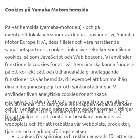
©Yamaha Motor Europe N.V. / Yamaha Motor Co., Ltd.
Cookies på Yamaha Motors hemsida
Informationen och/eller bilderna på dessa webbsidor får
På vår hemsida (yamaha-motor.eu) - och på
aldrig användas för kommersiella eller icke-kommersiella
eventuellt lokala versioner av denna - använder vi, Yamaha
ändamål utan uttryckligt skriftligt medgivande från
Motor Europe N.V., dess filialer och våra närstående
Yamaha Motor Europe N.V. och/eller Yamaha Motor Co.,
samarbetspartners, cookies, inklusive tekniker som liknar
Ltd.
cookies, så som JavaScript och Web beacons. Vi använder
Kör alltid på ett säkert sätt och följ gällande trafikregler
funktionella cookies för att vår hemsida ska kunna fungera
och lagar.
på ett korrekt sätt och tillhandahålla grundläggande
funktioner på vår hemsida, till exempel att komma ihåg
dina inloggningsuppgifter och språkinställningar. Vi
använder även analytiska cookies för att skapa
användarstatistik på ett sätt som respekterar privatlivet
Om du lämnar ditt samtycke via knappen nedan använder
och är i enlighet med dataskyddsmyndigheternas riktlinjer
vi också cookies för spårning och reklam samt sociala
FÖRETAG
för att hjälpa oss att förstå hur besökare använder vår
medier:
webbplats och för att förbättra vår webbplats, produkter,
tjänster och marknadsföringsinsatser.
B2B
Cookies för spårning och reklam används för att visa