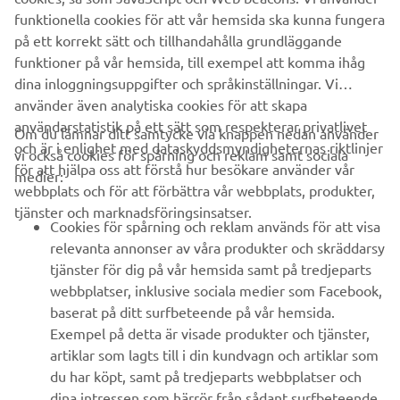
Kör alltid på ett säkert sätt och följ gällande trafikregler
funktionella cookies för att vår hemsida ska kunna fungera
och lagar.
på ett korrekt sätt och tillhandahålla grundläggande
funktioner på vår hemsida, till exempel att komma ihåg
dina inloggningsuppgifter och språkinställningar. Vi
använder även analytiska cookies för att skapa
användarstatistik på ett sätt som respekterar privatlivet
Om du lämnar ditt samtycke via knappen nedan använder
och är i enlighet med dataskyddsmyndigheternas riktlinjer
vi också cookies för spårning och reklam samt sociala
FÖRETAG
för att hjälpa oss att förstå hur besökare använder vår
medier:
webbplats och för att förbättra vår webbplats, produkter,
tjänster och marknadsföringsinsatser.
B2B
Cookies för spårning och reklam används för att visa
relevanta annonser av våra produkter och skräddarsy
UTFORSKA YAMAHA
tjänster för dig på vår hemsida samt på tredjeparts
webbplatser, inklusive sociala medier som Facebook,
baserat på ditt surfbeteende på vår hemsida.
FAQ & SUPPORT
Exempel på detta är visade produkter och tjänster,
artiklar som lagts till i din kundvagn och artiklar som
du har köpt, samt på tredjeparts webbplatser och
NYHETSBREV
dina intressen som härrör från sådant surfbeteende.