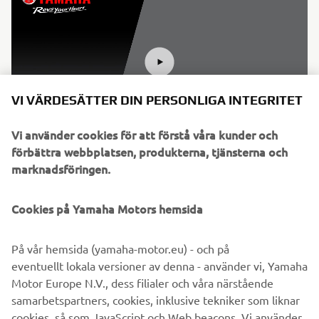
VI VÄRDESÄTTER DIN PERSONLIGA INTEGRITET
Vi använder cookies för att förstå våra kunder och
förbättra webbplatsen, produkterna, tjänsterna och
marknadsföringen.
©Yamaha Motor Europe N.V. / Yamaha Motor Co., Ltd.
Cookies på Yamaha Motors hemsida
Informationen och/eller bilderna på dessa webbsidor får
På vår hemsida (yamaha-motor.eu) - och på
aldrig användas för kommersiella eller icke-kommersiella
eventuellt lokala versioner av denna - använder vi, Yamaha
ändamål utan uttryckligt skriftligt medgivande från
Motor Europe N.V., dess filialer och våra närstående
Yamaha Motor Europe N.V. och/eller Yamaha Motor Co.,
samarbetspartners, cookies, inklusive tekniker som liknar
Ltd.
cookies, så som JavaScript och Web beacons. Vi använder