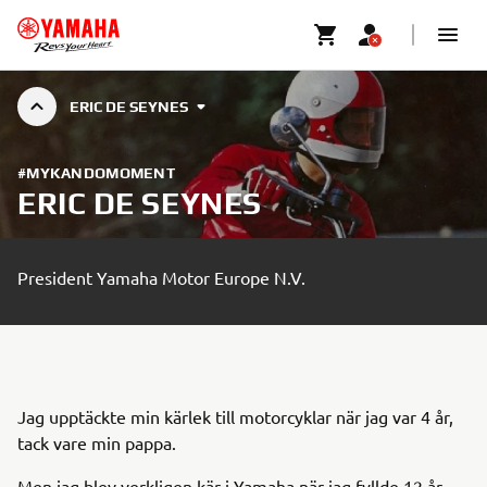
ERIC DE SEYNES
#MYKANDOMOMENT
ERIC DE SEYNES
President Yamaha Motor Europe N.V.
Jag upptäckte min kärlek till motorcyklar när jag var 4 år,
tack vare min pappa.
Men jag blev verkligen kär i Yamaha när jag fyllde 12 år.