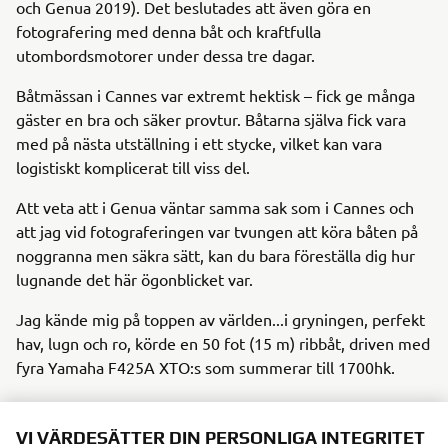
och Genua 2019). Det beslutades att även göra en
fotografering med denna båt och kraftfulla
utombordsmotorer under dessa tre dagar.
Båtmässan i Cannes var extremt hektisk – fick ge många
gäster en bra och säker provtur. Båtarna själva fick vara
med på nästa utställning i ett stycke, vilket kan vara
logistiskt komplicerat till viss del.
Att veta att i Genua väntar samma sak som i Cannes och
att jag vid fotograferingen var tvungen att köra båten på
noggranna men säkra sätt, kan du bara föreställa dig hur
lugnande det här ögonblicket var.
Jag kände mig på toppen av världen...i gryningen, perfekt
hav, lugn och ro, körde en 50 fot (15 m) ribbåt, driven med
fyra Yamaha F425A XTO:s som summerar till 1700hk.
Den blandningen av lugn, glädje och spänning ger mig
fortfarande gåshud.
VI VÄRDESÄTTER DIN PERSONLIGA INTEGRITET