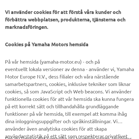
Vad mer kan jag önska mig?
Vi använder cookies för att förstå våra kunder och
förbättra webbplatsen, produkterna, tjänsterna och
marknadsföringen.
©Yamaha Motor Europe N.V. / Yamaha Motor Co., Ltd.
Cookies på Yamaha Motors hemsida
Informationen och/eller bilderna på dessa webbsidor får
På vår hemsida (yamaha-motor.eu) - och på
aldrig användas för kommersiella eller icke-kommersiella
eventuellt lokala versioner av denna - använder vi, Yamaha
ändamål utan uttryckligt skriftligt medgivande från
Motor Europe N.V., dess filialer och våra närstående
Yamaha Motor Europe N.V. och/eller Yamaha Motor Co.,
samarbetspartners, cookies, inklusive tekniker som liknar
Ltd.
cookies, så som JavaScript och Web beacons. Vi använder
Kör alltid på ett säkert sätt och följ gällande trafikregler
funktionella cookies för att vår hemsida ska kunna fungera
och lagar.
på ett korrekt sätt och tillhandahålla grundläggande
funktioner på vår hemsida, till exempel att komma ihåg
dina inloggningsuppgifter och språkinställningar. Vi
använder även analytiska cookies för att skapa
användarstatistik på ett sätt som respekterar privatlivet
Om du lämnar ditt samtycke via knappen nedan använder