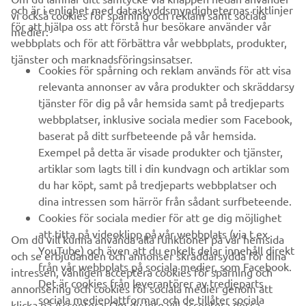
och är i enlighet med dataskyddsmyndigheternas riktlinjer
vi också cookies för spårning och reklam samt sociala
FÖRETAG
för att hjälpa oss att förstå hur besökare använder vår
medier:
webbplats och för att förbättra vår webbplats, produkter,
tjänster och marknadsföringsinsatser.
B2B
Cookies för spårning och reklam används för att visa
relevanta annonser av våra produkter och skräddarsy
UTFORSKA YAMAHA
tjänster för dig på vår hemsida samt på tredjeparts
webbplatser, inklusive sociala medier som Facebook,
baserat på ditt surfbeteende på vår hemsida.
FAQ & SUPPORT
Exempel på detta är visade produkter och tjänster,
artiklar som lagts till i din kundvagn och artiklar som
du har köpt, samt på tredjeparts webbplatser och
NYHETSBREV
dina intressen som härrör från sådant surfbeteende.
Bli först att ta del av de senaste erbjudandena, evenemangen,
Cookies för sociala medier för att ge dig möjlighet
nyheterna och mycket mer
att titta på videoklipp på vår webbplats (via t.ex.
Om du vill kunna använda alla funktioner på vår hemsida
YouTube) och även att du enkelt delar innehåll direkt
och se erbjudanden och annonser skräddarsydda för dina
från vår webbplats på sociala medier, som Facebook.
intressen, vänligen acceptera cookies för spårning och
Det är cookies från leverantörer av tredjeparts
annonsering och cookies för sociala medier genom att
PRENUMERERA
sociala medieplattformar och de tillåter sociala
klicka på Acceptera. Om du inte vill acceptera dessa