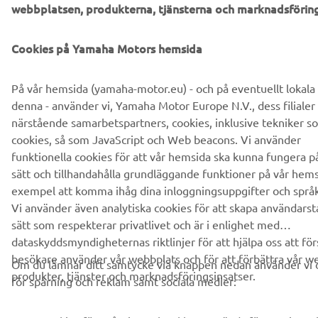
webbplatsen, produkterna, tjänsterna och marknadsförin
PRENUMERERA
Cookies på Yamaha Motors hemsida
Läs vår integritetspolicy för att ta reda på hur vi behandlar dina
personuppgifter:
Integritetspolicy
På vår hemsida (yamaha-motor.eu) - och på eventuellt lokala
denna - använder vi, Yamaha Motor Europe N.V., dess filialer
Sweden (Swedish)
närstående samarbetspartners, cookies, inklusive tekniker so
cookies, så som JavaScript och Web beacons. Vi använder
funktionella cookies för att vår hemsida ska kunna fungera p
sätt och tillhandahålla grundläggande funktioner på vår hemsi
exempel att komma ihåg dina inloggningsuppgifter och språki
© Copyright - 2026 Yamaha Motor Europe N.V. - Alla rättigheter
Vi använder även analytiska cookies för att skapa användarsta
förbehållna
sätt som respekterar privatlivet och är i enlighet med
dataskyddsmyndigheternas riktlinjer för att hjälpa oss att för
Integritetspolicy
Cookies
Villkor och bestämmelser
besökare använder vår webbplats och för att förbättra vår w
Om du lämnar ditt samtycke via knappen nedan använder vi 
produkter, tjänster och marknadsföringsinsatser.
för spårning och reklam samt sociala medier: