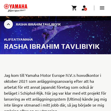
RASHA IBRAHIM TAVLIBIYIK
#LIFEATYAMAHA
RASHA IBRAHIM TAVLIBIYIK
Jag kom till Yamaha Motor Europe N.V.:s huvudkontor i
oktober 2021 som anläggningsansvarig efter att ha
arbetat för ett annat japanskt företag som också är
beläget i Schiphol-Rijk. När jag var klar med ett projekt för
lansering av ett anläggningssystem (Ultimo) kände jag mig
inte längre utmanad i mitt jobb där, så jag började se mig
omkring efter en ny utmaning.