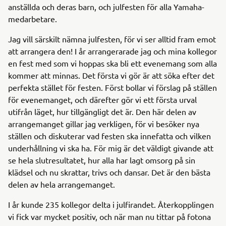
anställda och deras barn, och julfesten för alla Yamaha-
medarbetare.
Jag vill särskilt nämna julfesten, för vi ser alltid fram emot
att arrangera den! I år arrangerarade jag och mina kollegor
en fest med som vi hoppas ska bli ett evenemang som alla
kommer att minnas. Det första vi gör är att söka efter det
perfekta stället för festen. Först bollar vi förslag på ställen
för evenemanget, och därefter gör vi ett första urval
utifrån läget, hur tillgängligt det är. Den här delen av
arrangemanget gillar jag verkligen, för vi besöker nya
ställen och diskuterar vad festen ska innefatta och vilken
underhållning vi ska ha. För mig är det väldigt givande att
se hela slutresultatet, hur alla har lagt omsorg på sin
klädsel och nu skrattar, trivs och dansar. Det är den bästa
delen av hela arrangemanget.
I år kunde 235 kollegor delta i julfirandet. Återkopplingen
vi fick var mycket positiv, och när man nu tittar på fotona