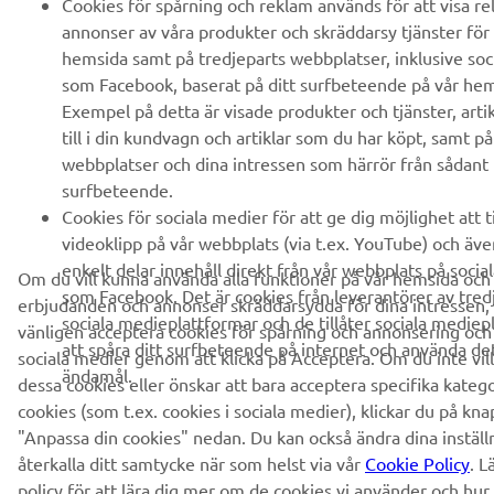
Cookies för spårning och reklam används för att visa re
annonser av våra produkter och skräddarsy tjänster för 
hemsida samt på tredjeparts webbplatser, inklusive soc
som Facebook, baserat på ditt surfbeteende på vår hem
Exempel på detta är visade produkter och tjänster, arti
till i din kundvagn och artiklar som du har köpt, samt på
webbplatser och dina intressen som härrör från sådant
surfbeteende.
Cookies för sociala medier för att ge dig möjlighet att t
videoklipp på vår webbplats (via t.ex. YouTube) och äve
enkelt delar innehåll direkt från vår webbplats på socia
Om du vill kunna använda alla funktioner på vår hemsida och
som Facebook. Det är cookies från leverantörer av tred
erbjudanden och annonser skräddarsydda för dina intressen,
sociala medieplattformar och de tillåter sociala medie
vänligen acceptera cookies för spårning och annonsering och
att spåra ditt surfbeteende på internet och använda de
sociala medier genom att klicka på Acceptera. Om du inte vil
ändamål.
dessa cookies eller önskar att bara acceptera specifika katego
cookies (som t.ex. cookies i sociala medier), klickar du på kn
"Anpassa din cookies" nedan. Du kan också ändra dina inställ
återkalla ditt samtycke när som helst via vår
Cookie Policy
. L
policy för att lära dig mer om de cookies vi använder och hur