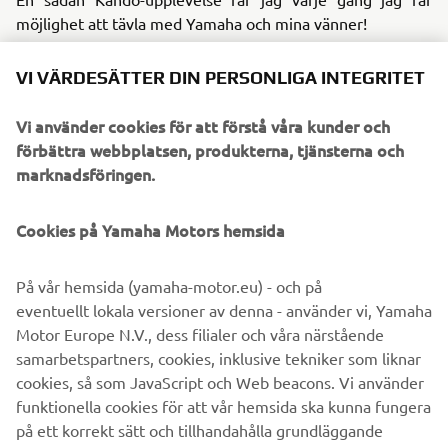
möjlighet att tävla med Yamaha och mina vänner!
*Kando är ett japanskt ord för de samtidiga känslor av
VI VÄRDESÄTTER DIN PERSONLIGA INTEGRITET
djup tillfredsställelse och intensiv spänning som vi
upplever när vi möter något av exceptionellt värde.
Vi använder cookies för att förstå våra kunder och
förbättra webbplatsen, produkterna, tjänsterna och
marknadsföringen.
©Yamaha Motor Europe N.V. / Yamaha Motor Co., Ltd.
Cookies på Yamaha Motors hemsida
Informationen och/eller bilderna på dessa webbsidor får
På vår hemsida (yamaha-motor.eu) - och på
aldrig användas för kommersiella eller icke-kommersiella
eventuellt lokala versioner av denna - använder vi, Yamaha
ändamål utan uttryckligt skriftligt medgivande från
Motor Europe N.V., dess filialer och våra närstående
Yamaha Motor Europe N.V. och/eller Yamaha Motor Co.,
samarbetspartners, cookies, inklusive tekniker som liknar
Ltd.
cookies, så som JavaScript och Web beacons. Vi använder
Kör alltid på ett säkert sätt och följ gällande trafikregler
funktionella cookies för att vår hemsida ska kunna fungera
och lagar.
på ett korrekt sätt och tillhandahålla grundläggande