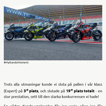
#MyKandoMoment
Trots alla utmaningar kunde vi sluta på pallen i vår klass
:e
:e
3
plats
19
plats totalt
(Expert) på
, och slutade på
- en
stor prestation, sett till den starka konkurrensen vi hade!
En sådan Kando-upplevelse får jag varje gång jag får