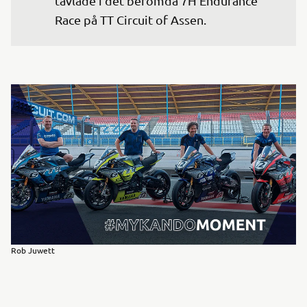
tävlade i det berömda 7H Endurance 
Race på TT Circuit of Assen.
Rob Juwett