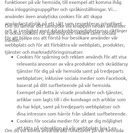
funktioner på vår hemsida, till exempel att komma ihåg
dina inloggningsuppgifter och språkinställningar. Vi
använder även analytiska cookies för att skapa
användarstatistik på ett sätt som respekterar privatlivet
Om du lämnar ditt samtycke via knappen nedan använder
och är i enlighet med dataskyddsmyndigheternas riktlinjer
vi också cookies för spårning och reklam samt sociala
FÖRETAG
för att hjälpa oss att förstå hur besökare använder vår
medier:
webbplats och för att förbättra vår webbplats, produkter,
tjänster och marknadsföringsinsatser.
B2B
Cookies för spårning och reklam används för att visa
relevanta annonser av våra produkter och skräddarsy
UTFORSKA YAMAHA
tjänster för dig på vår hemsida samt på tredjeparts
webbplatser, inklusive sociala medier som Facebook,
baserat på ditt surfbeteende på vår hemsida.
FAQ & SUPPORT
Exempel på detta är visade produkter och tjänster,
artiklar som lagts till i din kundvagn och artiklar som
du har köpt, samt på tredjeparts webbplatser och
NYHETSBREV
dina intressen som härrör från sådant surfbeteende.
Bli först att ta del av de senaste erbjudandena, evenemangen,
Cookies för sociala medier för att ge dig möjlighet
nyheterna och mycket mer
att titta på videoklipp på vår webbplats (via t.ex.
Om du vill kunna använda alla funktioner på vår hemsida