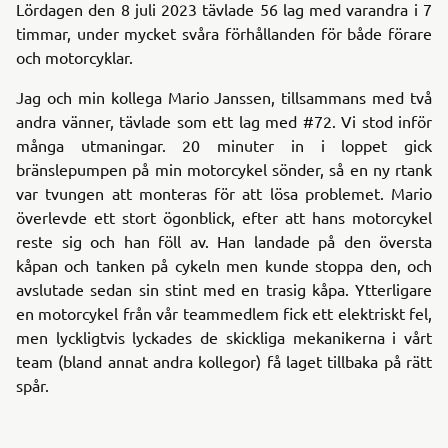
Lördagen den 8 juli 2023 tävlade 56 lag med varandra i 7
timmar, under mycket svåra förhållanden för både förare
och motorcyklar.
Jag och min kollega Mario Janssen, tillsammans med två
andra vänner, tävlade som ett lag med #72. Vi stod inför
många utmaningar. 20 minuter in i loppet gick
bränslepumpen på min motorcykel sönder, så en ny rtank
var tvungen att monteras för att lösa problemet. Mario
överlevde ett stort ögonblick, efter att hans motorcykel
reste sig och han föll av. Han landade på den översta
kåpan och tanken på cykeln men kunde stoppa den, och
avslutade sedan sin stint med en trasig kåpa. Ytterligare
en motorcykel från vår teammedlem fick ett elektriskt fel,
men lyckligtvis lyckades de skickliga mekanikerna i vårt
team (bland annat andra kollegor) få laget tillbaka på rätt
spår.