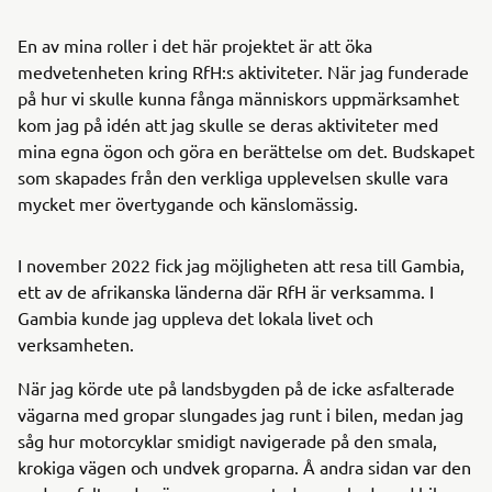
En av mina roller i det här projektet är att öka
medvetenheten kring RfH:s aktiviteter. När jag funderade
på hur vi skulle kunna fånga människors uppmärksamhet
kom jag på idén att jag skulle se deras aktiviteter med
mina egna ögon och göra en berättelse om det. Budskapet
som skapades från den verkliga upplevelsen skulle vara
mycket mer övertygande och känslomässig.
I november 2022 fick jag möjligheten att resa till Gambia,
ett av de afrikanska länderna där RfH är verksamma. I
Gambia kunde jag uppleva det lokala livet och
verksamheten.
När jag körde ute på landsbygden på de icke asfalterade
vägarna med gropar slungades jag runt i bilen, medan jag
såg hur motorcyklar smidigt navigerade på den smala,
krokiga vägen och undvek groparna. Å andra sidan var den