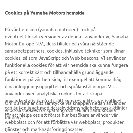
©Yamaha Motor Europe N.V. / Yamaha Motor Co., Ltd.
Cookies på Yamaha Motors hemsida
Informationen och/eller bilderna på dessa webbsidor får
På vår hemsida (yamaha-motor.eu) - och på
aldrig användas för kommersiella eller icke-kommersiella
eventuellt lokala versioner av denna - använder vi, Yamaha
ändamål utan uttryckligt skriftligt medgivande från
Motor Europe N.V., dess filialer och våra närstående
Yamaha Motor Europe N.V. och/eller Yamaha Motor Co.,
samarbetspartners, cookies, inklusive tekniker som liknar
Ltd.
cookies, så som JavaScript och Web beacons. Vi använder
Kör alltid på ett säkert sätt och följ gällande trafikregler
funktionella cookies för att vår hemsida ska kunna fungera
och lagar.
på ett korrekt sätt och tillhandahålla grundläggande
funktioner på vår hemsida, till exempel att komma ihåg
dina inloggningsuppgifter och språkinställningar. Vi
använder även analytiska cookies för att skapa
användarstatistik på ett sätt som respekterar privatlivet
Om du lämnar ditt samtycke via knappen nedan använder
och är i enlighet med dataskyddsmyndigheternas riktlinjer
vi också cookies för spårning och reklam samt sociala
FÖRETAG
för att hjälpa oss att förstå hur besökare använder vår
medier:
webbplats och för att förbättra vår webbplats, produkter,
tjänster och marknadsföringsinsatser.
B2B