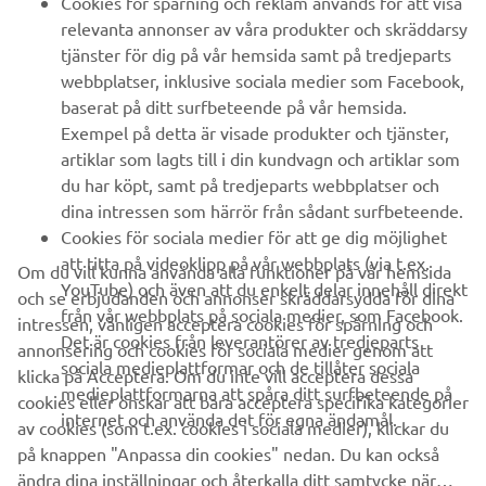
Cookies för spårning och reklam används för att visa
relevanta annonser av våra produkter och skräddarsy
UTFORSKA YAMAHA
tjänster för dig på vår hemsida samt på tredjeparts
webbplatser, inklusive sociala medier som Facebook,
baserat på ditt surfbeteende på vår hemsida.
FAQ & SUPPORT
Exempel på detta är visade produkter och tjänster,
artiklar som lagts till i din kundvagn och artiklar som
du har köpt, samt på tredjeparts webbplatser och
NYHETSBREV
dina intressen som härrör från sådant surfbeteende.
Bli först att ta del av de senaste erbjudandena, evenemangen,
Cookies för sociala medier för att ge dig möjlighet
nyheterna och mycket mer
att titta på videoklipp på vår webbplats (via t.ex.
Om du vill kunna använda alla funktioner på vår hemsida
YouTube) och även att du enkelt delar innehåll direkt
och se erbjudanden och annonser skräddarsydda för dina
från vår webbplats på sociala medier, som Facebook.
intressen, vänligen acceptera cookies för spårning och
Det är cookies från leverantörer av tredjeparts
annonsering och cookies för sociala medier genom att
PRENUMERERA
sociala medieplattformar och de tillåter sociala
klicka på Acceptera. Om du inte vill acceptera dessa
medieplattformarna att spåra ditt surfbeteende på
cookies eller önskar att bara acceptera specifika kategorier
internet och använda det för egna ändamål.
Läs vår integritetspolicy för att ta reda på hur vi behandlar dina
av cookies (som t.ex. cookies i sociala medier), klickar du
personuppgifter:
Integritetspolicy
på knappen "Anpassa din cookies" nedan. Du kan också
ändra dina inställningar och återkalla ditt samtycke när