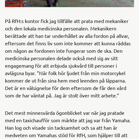
På RfH:s kontor fick jag tillfälle att prata med mekaniker
och den lokala medicinska personalen. Mekanikern
berättade att han tar underhållet av alla fordon på allvar,
eftersom det finns liv som inte kommer att kunna räddas
om någon av fordonen inte fungerar som de ska. Den
medicinska personalen delade också med sig av sitt
engagemang för att erbjuda sjukvård till personer i
avlägsna byar. ”När folk hör ljudet från min motorcykel
kommer de ut från sina hem med leenden på läpparna.
Det är en välsignelse för dem eftersom de får den vård
som de har väntat på. Jag är stolt över mitt arbete.”
Det mest minnesvärda ögonblicket var när jag pratade
med en taxichaufför som märkte att jag var från Yamaha.
Han log och visade sin tacksamhet och sa att han är
medveten om Yamahas stöd för RfH, som hjälper till att