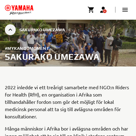
SAKURAKO UMEZAWA
#MYKANDOMOMENT
SAKURAKO UMEZAWA
2022 inledde vi ett treårigt samarbete med NGO:n Riders
for Health (RfH), en organisation i Afrika som
tillhandahåller fordon som gör det möjligt för lokal
medicinsk personal att ta sig till avlägsna områden för
konsultationer.
Många människor i Afrika bor i avlägsna områden och har
ingen möjlighet att ta sig till en klinik i stadens centrum.