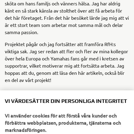
sköta om hans familjs och vänners hälsa. Jag har aldrig
känt en så stark känsla av stolthet över att få arbeta för
det här företaget. Från det här besöket lärde jag mig att vi
är ett stort team som arbetar mot samma mål och delar
samma passion.
Projektet pågår och jag fortsätter att framföra RfH:s
viktiga sak. Jag ser redan att fler och fler av mina kollegor
över hela Europa och Yamahas fans går med i kretsen av
supportrar, vilket motiverar mig att fortsätta arbeta. Jag
hoppas att du, genom att läsa den här artikeln, också blir
en del av vårt projekt!
Läs mer om Riders for Health
här
.
VI VÄRDESÄTTER DIN PERSONLIGA INTEGRITET
Vi använder cookies för att förstå våra kunder och
1
/
4
förbättra webbplatsen, produkterna, tjänsterna och
marknadsföringen.