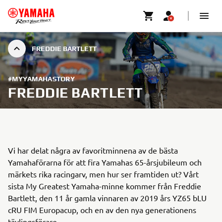
FREDDIE BARTLETT
#MYYAMAHASTORY
FREDDIE BARTLETT
Vi har delat några av favoritminnena av de bästa
Yamahaförarna för att fira Yamahas 65-årsjubileum och
märkets rika racingarv, men hur ser framtiden ut? Vårt
sista My Greatest Yamaha-minne kommer från Freddie
Bartlett, den 11 år gamla vinnaren av 2019 års YZ65 bLU
cRU FIM Europacup, och en av den nya generationens
tävlingsförare.