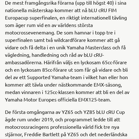
De mest framgångsrika förarna (upp till högst 40) i sina
nationella mästerskap kommer att nå bLU cRU FIM
Europacup superfinalen, en riktigt internationell tävling
som äger rum vid en av världens största
motocrossevenemang. De som hamnar i topp tre i
superfinalen samt två wildcardförare kommer att gå
vidare och få delta i en unik Yamaha Masterclass och få
vägledning, handledning och råd av bLU cRU-
ambassadörerna. Härifrån väljs en lyckosam 65cc-förare
och en lyckosam 85cc-förare ut som får gå vidare och bli
del av ett Supported Yamaha-team i vilket han eller hon
kommer att tävla under nästkommande EMX-säsong,
medan vinnaren i 125cc-klassen kommer att bli en del av
Yamaha Motor Europes officiella EMX125-team.
De första omgångarna av YZ65 och YZ85 bLU cRU Cup
ägde rum under 2019, och programmet ledde till att
motocrossracingens professionella värld fick tre nya
stjärnor, Freddie Bartlett på YZ65 och det nederländska