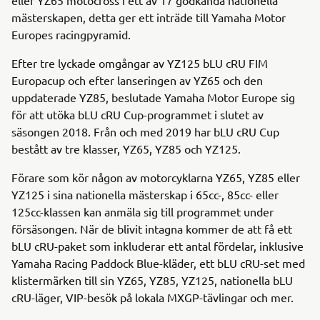
mästerskapen, detta ger ett inträde till Yamaha Motor
Europes racingpyramid.
Efter tre lyckade omgångar av YZ125 bLU cRU FIM
Europacup och efter lanseringen av YZ65 och den
uppdaterade YZ85, beslutade Yamaha Motor Europe sig
för att utöka bLU cRU Cup-programmet i slutet av
säsongen 2018. Från och med 2019 har bLU cRU Cup
bestått av tre klasser, YZ65, YZ85 och YZ125.
Förare som kör någon av motorcyklarna YZ65, YZ85 eller
YZ125 i sina nationella mästerskap i 65cc-, 85cc- eller
125cc-klassen kan anmäla sig till programmet under
försäsongen. När de blivit intagna kommer de att få ett
bLU cRU-paket som inkluderar ett antal fördelar, inklusive
Yamaha Racing Paddock Blue-kläder, ett bLU cRU-set med
klistermärken till sin YZ65, YZ85, YZ125, nationella bLU
cRU-läger, VIP-besök på lokala MXGP-tävlingar och mer.