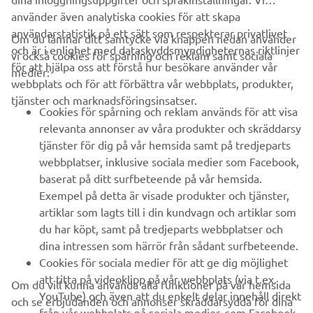
använder även analytiska cookies för att skapa
användarstatistik på ett sätt som respekterar privatlivet
Om du lämnar ditt samtycke via knappen nedan använder
och är i enlighet med dataskyddsmyndigheternas riktlinjer
vi också cookies för spårning och reklam samt sociala
FÖRETAG
för att hjälpa oss att förstå hur besökare använder vår
medier:
webbplats och för att förbättra vår webbplats, produkter,
tjänster och marknadsföringsinsatser.
B2B
Cookies för spårning och reklam används för att visa
relevanta annonser av våra produkter och skräddarsy
UTFORSKA YAMAHA
tjänster för dig på vår hemsida samt på tredjeparts
webbplatser, inklusive sociala medier som Facebook,
baserat på ditt surfbeteende på vår hemsida.
FAQ & SUPPORT
Exempel på detta är visade produkter och tjänster,
artiklar som lagts till i din kundvagn och artiklar som
du har köpt, samt på tredjeparts webbplatser och
NYHETSBREV
dina intressen som härrör från sådant surfbeteende.
Bli först att ta del av de senaste erbjudandena, evenemangen,
Cookies för sociala medier för att ge dig möjlighet
nyheterna och mycket mer
att titta på videoklipp på vår webbplats (via t.ex.
Om du vill kunna använda alla funktioner på vår hemsida
YouTube) och även att du enkelt delar innehåll direkt
och se erbjudanden och annonser skräddarsydda för dina
från vår webbplats på sociala medier, som Facebook.