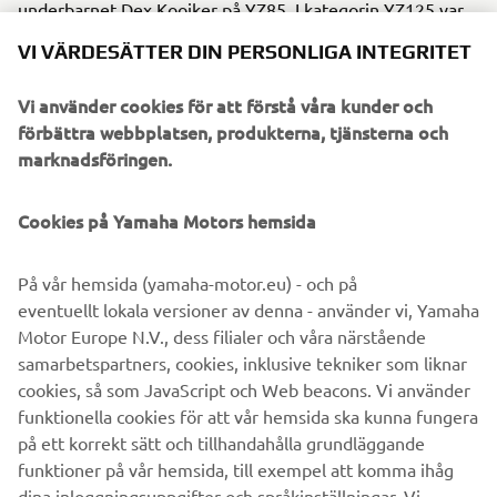
underbarnet Dex Kooiker på YZ85. I kategorin YZ125 var
lettiska Mairus Pumpurs vinnare 2019 och nu kör han för
VI VÄRDESÄTTER DIN PERSONLIGA INTEGRITET
MJC Yamahas officiella EMX125-team i EMX125-
mästerskapet 2020.
Vi använder cookies för att förstå våra kunder och
förbättra webbplatsen, produkterna, tjänsterna och
marknadsföringen.
©Yamaha Motor Europe N.V. / Yamaha Motor Co., Ltd.
Cookies på Yamaha Motors hemsida
Informationen och/eller bilderna på dessa webbsidor får
På vår hemsida (yamaha-motor.eu) - och på
aldrig användas för kommersiella eller icke-kommersiella
eventuellt lokala versioner av denna - använder vi, Yamaha
ändamål utan uttryckligt skriftligt medgivande från
Motor Europe N.V., dess filialer och våra närstående
Yamaha Motor Europe N.V. och/eller Yamaha Motor Co.,
samarbetspartners, cookies, inklusive tekniker som liknar
Ltd.
cookies, så som JavaScript och Web beacons. Vi använder
Kör alltid på ett säkert sätt och följ gällande trafikregler
funktionella cookies för att vår hemsida ska kunna fungera
och lagar.
på ett korrekt sätt och tillhandahålla grundläggande
funktioner på vår hemsida, till exempel att komma ihåg
dina inloggningsuppgifter och språkinställningar. Vi