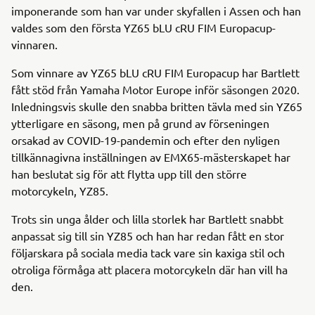
imponerande som han var under skyfallen i Assen och han
valdes som den första YZ65 bLU cRU FIM Europacup-
vinnaren.
Som vinnare av YZ65 bLU cRU FIM Europacup har Bartlett
fått stöd från Yamaha Motor Europe inför säsongen 2020.
Inledningsvis skulle den snabba britten tävla med sin YZ65
ytterligare en säsong, men på grund av förseningen
orsakad av COVID-19-pandemin och efter den nyligen
tillkännagivna inställningen av EMX65-mästerskapet har
han beslutat sig för att flytta upp till den större
motorcykeln, YZ85.
Trots sin unga ålder och lilla storlek har Bartlett snabbt
anpassat sig till sin YZ85 och han har redan fått en stor
följarskara på sociala media tack vare sin kaxiga stil och
otroliga förmåga att placera motorcykeln där han vill ha
den.