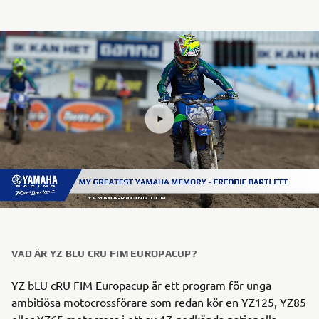
VAD ÄR YZ BLU CRU FIM EUROPACUP?
YZ bLU cRU FIM Europacup är ett program för unga
ambitiösa motocrossförare som redan kör en YZ125, YZ85
eller YZ65 motocross i ett av 17 godkända nationella