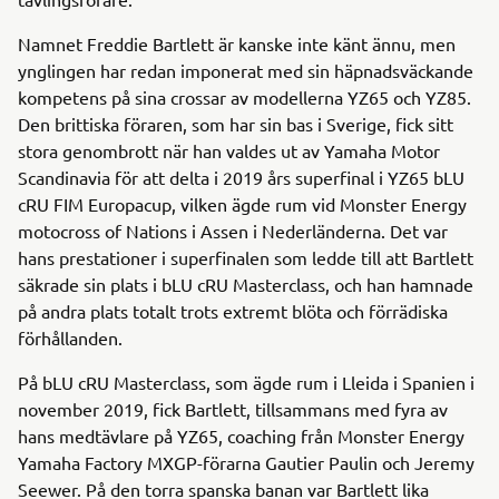
Namnet Freddie Bartlett är kanske inte känt ännu, men
ynglingen har redan imponerat med sin häpnadsväckande
kompetens på sina crossar av modellerna YZ65 och YZ85.
Den brittiska föraren, som har sin bas i Sverige, fick sitt
stora genombrott när han valdes ut av Yamaha Motor
Scandinavia för att delta i 2019 års superfinal i YZ65 bLU
cRU FIM Europacup, vilken ägde rum vid Monster Energy
motocross of Nations i Assen i Nederländerna. Det var
hans prestationer i superfinalen som ledde till att Bartlett
säkrade sin plats i bLU cRU Masterclass, och han hamnade
på andra plats totalt trots extremt blöta och förrädiska
förhållanden.
På bLU cRU Masterclass, som ägde rum i Lleida i Spanien i
november 2019, fick Bartlett, tillsammans med fyra av
hans medtävlare på YZ65, coaching från Monster Energy
Yamaha Factory MXGP-förarna Gautier Paulin och Jeremy
Seewer. På den torra spanska banan var Bartlett lika