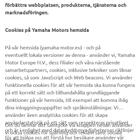
förbättra webbplatsen, produkterna, tjänsterna och
marknadsföringen.
©Yamaha Motor Europe N.V. / Yamaha Motor Co., Ltd.
Cookies på Yamaha Motors hemsida
Informationen och/eller bilderna på dessa webbsidor får
På vår hemsida (yamaha-motor.eu) - och på
aldrig användas för kommersiella eller icke-kommersiella
eventuellt lokala versioner av denna - använder vi, Yamaha
ändamål utan uttryckligt skriftligt medgivande från
Motor Europe N.V., dess filialer och våra närstående
Yamaha Motor Europe N.V. och/eller Yamaha Motor Co.,
samarbetspartners, cookies, inklusive tekniker som liknar
Ltd.
cookies, så som JavaScript och Web beacons. Vi använder
Kör alltid på ett säkert sätt och följ gällande trafikregler
funktionella cookies för att vår hemsida ska kunna fungera
och lagar.
på ett korrekt sätt och tillhandahålla grundläggande
funktioner på vår hemsida, till exempel att komma ihåg
dina inloggningsuppgifter och språkinställningar. Vi
använder även analytiska cookies för att skapa
användarstatistik på ett sätt som respekterar privatlivet
Om du lämnar ditt samtycke via knappen nedan använder
och är i enlighet med dataskyddsmyndigheternas riktlinjer
vi också cookies för spårning och reklam samt sociala
FÖRETAG
för att hjälpa oss att förstå hur besökare använder vår
medier: