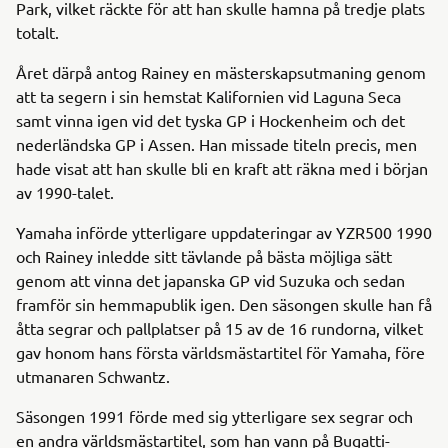
Park, vilket räckte för att han skulle hamna på tredje plats
totalt.
Året därpå antog Rainey en mästerskapsutmaning genom
att ta segern i sin hemstat Kalifornien vid Laguna Seca
samt vinna igen vid det tyska GP i Hockenheim och det
nederländska GP i Assen. Han missade titeln precis, men
hade visat att han skulle bli en kraft att räkna med i början
av 1990-talet.
Yamaha införde ytterligare uppdateringar av YZR500 1990
och Rainey inledde sitt tävlande på bästa möjliga sätt
genom att vinna det japanska GP vid Suzuka och sedan
framför sin hemmapublik igen. Den säsongen skulle han få
åtta segrar och pallplatser på 15 av de 16 rundorna, vilket
gav honom hans första världsmästartitel för Yamaha, före
utmanaren Schwantz.
Säsongen 1991 förde med sig ytterligare sex segrar och
en andra världsmästartitel, som han vann på Bugatti-