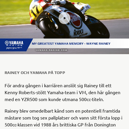
RAINEY OCH YAMAHA PÅ TOPP
För andra gången i karriären anslöt sig Rainey till ett
Kenny Roberts-stött Yamaha-team i VM, den här gången
med en YZR500 som kunde utmana 500cc-titeln.
Rainey blev omedelbart känd som en potentiell framtida
mästare som tog sex pallplatser och vann sitt första lopp i
500cc-klassen vid 1988 års brittiska GP från Donington