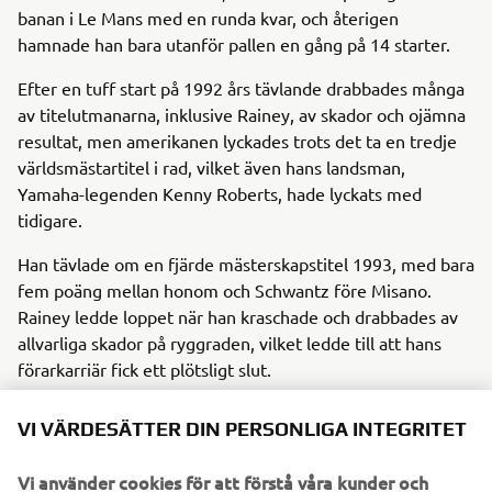
banan i Le Mans med en runda kvar, och återigen
hamnade han bara utanför pallen en gång på 14 starter.
Efter en tuff start på 1992 års tävlande drabbades många
av titelutmanarna, inklusive Rainey, av skador och ojämna
resultat, men amerikanen lyckades trots det ta en tredje
världsmästartitel i rad, vilket även hans landsman,
Yamaha-legenden Kenny Roberts, hade lyckats med
tidigare.
Han tävlade om en fjärde mästerskapstitel 1993, med bara
fem poäng mellan honom och Schwantz före Misano.
Rainey ledde loppet när han kraschade och drabbades av
allvarliga skador på ryggraden, vilket ledde till att hans
förarkarriär fick ett plötsligt slut.
Efter det var Rainey under en kort period chef för
VI VÄRDESÄTTER DIN PERSONLIGA INTEGRITET
Yamaha-teamet i VM, men nu är han ansvarig för AMA
Superbike Series promotors MotoAmerica.
Vi använder cookies för att förstå våra kunder och