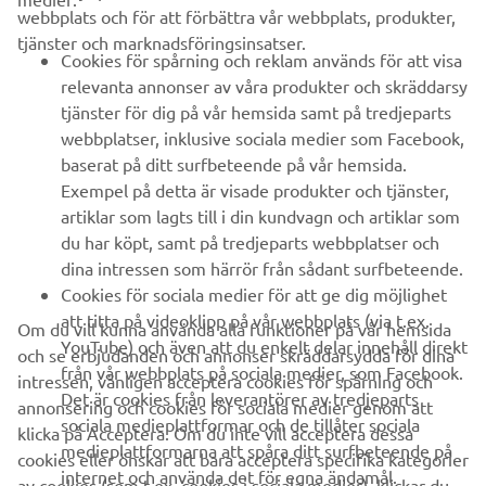
webbplats och för att förbättra vår webbplats, produkter,
tjänster och marknadsföringsinsatser.
B2B
Cookies för spårning och reklam används för att visa
relevanta annonser av våra produkter och skräddarsy
UTFORSKA YAMAHA
tjänster för dig på vår hemsida samt på tredjeparts
webbplatser, inklusive sociala medier som Facebook,
baserat på ditt surfbeteende på vår hemsida.
FAQ & SUPPORT
Exempel på detta är visade produkter och tjänster,
artiklar som lagts till i din kundvagn och artiklar som
du har köpt, samt på tredjeparts webbplatser och
NYHETSBREV
dina intressen som härrör från sådant surfbeteende.
Bli först att ta del av de senaste erbjudandena, evenemangen,
Cookies för sociala medier för att ge dig möjlighet
nyheterna och mycket mer
att titta på videoklipp på vår webbplats (via t.ex.
Om du vill kunna använda alla funktioner på vår hemsida
YouTube) och även att du enkelt delar innehåll direkt
och se erbjudanden och annonser skräddarsydda för dina
från vår webbplats på sociala medier, som Facebook.
intressen, vänligen acceptera cookies för spårning och
Det är cookies från leverantörer av tredjeparts
annonsering och cookies för sociala medier genom att
PRENUMERERA
sociala medieplattformar och de tillåter sociala
klicka på Acceptera. Om du inte vill acceptera dessa
medieplattformarna att spåra ditt surfbeteende på
cookies eller önskar att bara acceptera specifika kategorier
internet och använda det för egna ändamål.
Läs vår integritetspolicy för att ta reda på hur vi behandlar dina
av cookies (som t.ex. cookies i sociala medier), klickar du