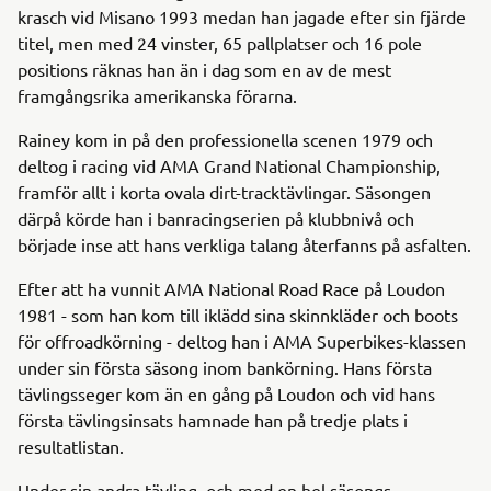
krasch vid Misano 1993 medan han jagade efter sin fjärde
titel, men med 24 vinster, 65 pallplatser och 16 pole
positions räknas han än i dag som en av de mest
framgångsrika amerikanska förarna.
Rainey kom in på den professionella scenen 1979 och
deltog i racing vid AMA Grand National Championship,
framför allt i korta ovala dirt-tracktävlingar. Säsongen
därpå körde han i banracingserien på klubbnivå och
började inse att hans verkliga talang återfanns på asfalten.
Efter att ha vunnit AMA National Road Race på Loudon
1981 - som han kom till iklädd sina skinnkläder och boots
för offroadkörning - deltog han i AMA Superbikes-klassen
under sin första säsong inom bankörning. Hans första
tävlingsseger kom än en gång på Loudon och vid hans
första tävlingsinsats hamnade han på tredje plats i
resultatlistan.
Under sin andra tävling, och med en hel säsongs