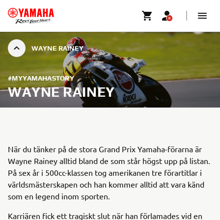
WAYNE RAINEY
#MYYAMAHASTORY
WAYNE RAINEY
När du tänker på de stora Grand Prix Yamaha-förarna är
Wayne Rainey alltid bland de som står högst upp på listan.
På sex år i 500cc-klassen tog amerikanen tre förartitlar i
världsmästerskapen och han kommer alltid att vara känd
som en legend inom sporten.
Karriären fick ett tragiskt slut när han förlamades vid en