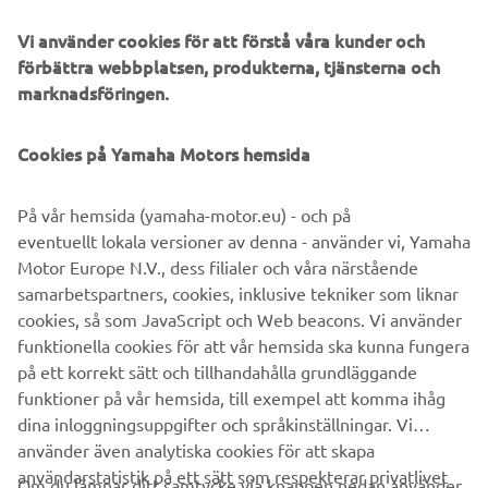
det blev den."
Vi använder cookies för att förstå våra kunder och
förbättra webbplatsen, produkterna, tjänsterna och
marknadsföringen.
©Yamaha Motor Europe N.V. / Yamaha Motor Co., Ltd.
Cookies på Yamaha Motors hemsida
Informationen och/eller bilderna på dessa webbsidor får
På vår hemsida (yamaha-motor.eu) - och på
aldrig användas för kommersiella eller icke-kommersiella
eventuellt lokala versioner av denna - använder vi, Yamaha
ändamål utan uttryckligt skriftligt medgivande från
Motor Europe N.V., dess filialer och våra närstående
Yamaha Motor Europe N.V. och/eller Yamaha Motor Co.,
samarbetspartners, cookies, inklusive tekniker som liknar
Ltd.
cookies, så som JavaScript och Web beacons. Vi använder
Kör alltid på ett säkert sätt och följ gällande trafikregler
funktionella cookies för att vår hemsida ska kunna fungera
och lagar.
på ett korrekt sätt och tillhandahålla grundläggande
funktioner på vår hemsida, till exempel att komma ihåg
dina inloggningsuppgifter och språkinställningar. Vi
använder även analytiska cookies för att skapa
användarstatistik på ett sätt som respekterar privatlivet
Om du lämnar ditt samtycke via knappen nedan använder