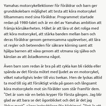
Yamahas motorcykellektioner för föräldrar och barn ger
grundskolebarn möjlighet att testa att köra motorcykel
tillsammans med sina föräldrar. Programmet startade
redan på 1980-talet och är en del av Yamahas ambition att
främja körsäkerheten. Målet är att lära ut det roliga med
att köra motorcykel, att stärka banden mellan barn och
deras föräldrar genom gemensamma upplevelser, att lära
ut regler och beteenden för säkrare körning samt att
hjälpa barnen att växa genom att utmana sig själva och
känslan av att åstadkomma något.
Även barn som redan är bra på att cykla kan bli rädda eller
spända av det första mötet med ljudet av en motorcykel,
vilket naturligtvis leder till viss tvekan. Men de lyckas alltid
ta mod till sig att försiktigt vrida på gasen och långsamt
köra motorcykeln mot sin förälder som står framför dem.
"Det är som när en bebis kryper för första gången. Jag blir
glad av att bara se det ögonblicket och det är det jag
älskar mest", säger instruktören Rie Nishimori. "Det är ett