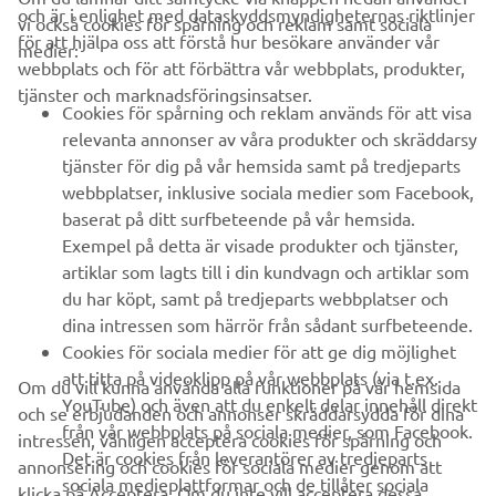
och är i enlighet med dataskyddsmyndigheternas riktlinjer
vi också cookies för spårning och reklam samt sociala
FÖRETAG
för att hjälpa oss att förstå hur besökare använder vår
medier:
webbplats och för att förbättra vår webbplats, produkter,
tjänster och marknadsföringsinsatser.
B2B
Cookies för spårning och reklam används för att visa
relevanta annonser av våra produkter och skräddarsy
UTFORSKA YAMAHA
tjänster för dig på vår hemsida samt på tredjeparts
webbplatser, inklusive sociala medier som Facebook,
baserat på ditt surfbeteende på vår hemsida.
FAQ & SUPPORT
Exempel på detta är visade produkter och tjänster,
artiklar som lagts till i din kundvagn och artiklar som
du har köpt, samt på tredjeparts webbplatser och
NYHETSBREV
dina intressen som härrör från sådant surfbeteende.
Bli först att ta del av de senaste erbjudandena, evenemangen,
Cookies för sociala medier för att ge dig möjlighet
nyheterna och mycket mer
att titta på videoklipp på vår webbplats (via t.ex.
Om du vill kunna använda alla funktioner på vår hemsida
YouTube) och även att du enkelt delar innehåll direkt
och se erbjudanden och annonser skräddarsydda för dina
från vår webbplats på sociala medier, som Facebook.
intressen, vänligen acceptera cookies för spårning och
Det är cookies från leverantörer av tredjeparts
annonsering och cookies för sociala medier genom att
PRENUMERERA
sociala medieplattformar och de tillåter sociala
klicka på Acceptera. Om du inte vill acceptera dessa