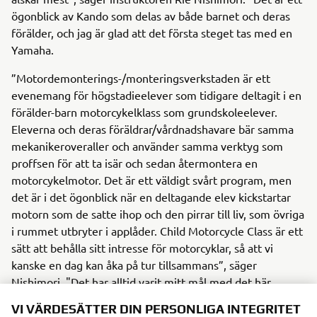
ögonblick av Kando som delas av både barnet och deras
förälder, och jag är glad att det första steget tas med en
Yamaha.
”Motordemonterings-/monteringsverkstaden är ett
evenemang för högstadieelever som tidigare deltagit i en
förälder-barn motorcykelklass som grundskoleelever.
Eleverna och deras föräldrar/vårdnadshavare bär samma
mekanikeroveraller och använder samma verktyg som
proffsen för att ta isär och sedan återmontera en
motorcykelmotor. Det är ett väldigt svårt program, men
det är i det ögonblick när en deltagande elev kickstartar
motorn som de satte ihop och den pirrar till liv, som övriga
i rummet utbryter i applåder. Child Motorcycle Class är ett
sätt att behålla sitt intresse för motorcyklar, så att vi
kanske en dag kan åka på tur tillsammans”, säger
Nishimori. "Det har alltid varit mitt mål med det här
programmet." Nishimori har varit instruktör i nästan tio år
VI VÄRDESÄTTER DIN PERSONLIGA INTEGRITET
och trodde aldrig att drömmen skulle bli verklighet. "Men