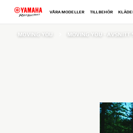
VÅRA MODELLER
TILLBEHÖR
KLÄDE
MOVING YOU
MOVING YOU - AVSNITT 