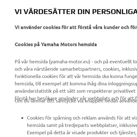
VI VÄRDESÄTTER DIN PERSONLIGA
Vi använder cookies för att förstå våra kunder och f
FÖRETAG
B2B
Cookies på Yamaha Motors hemsida
Om oss
eBike-system
På vår hemsida (yamaha-motor.eu) - och på eventuellt lo
och våra närstående samarbetspartners, cookies, inklusi
Nyheter
Myndigheter
funktionella cookies för att vår hemsida ska kunna funge
Events
Golfbanor
hemsida, till exempel att komma ihåg dina inloggningsupp
användarstatistik på ett sätt som respekterar privatlivet
Yamaha Press
Räddningstjänst
förstå hur besökare använder vår webbplats och för att f
Om du lämnar ditt samtycke via knappen nedan använder 
Broschyrer
Körskolor
Arbeta på Yamaha
Robotics
Cookies för spårning och reklam används för att vi
Bli återförsäljare
Partnerskap
hemsida samt på tredjeparts webbplatser, inklusiv
Exempel på detta är visade produkter och tjänster, a
Policy för mänskliga
Teknisk information för