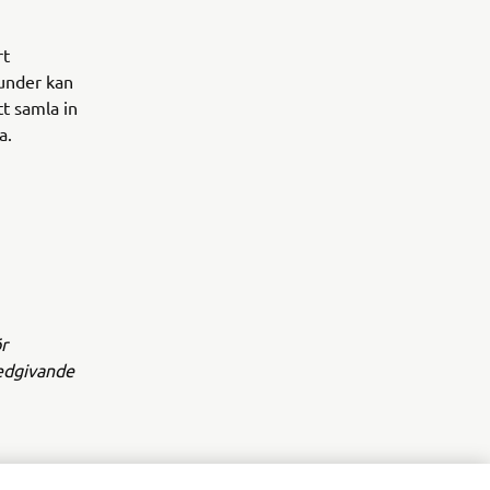
rt
kunder kan
t samla in
a.
r
medgivande