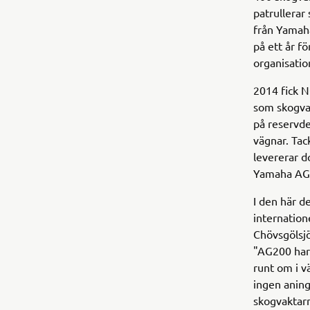
patrullerar
från Yamaha
på ett år f
organisati
2014 fick N
som skogvak
på reservde
vägnar. Tac
levererar d
Yamaha AG20
I den här d
internation
Chövsgölsjö
"AG200 har 
runt om i v
ingen aning
skogvaktarn