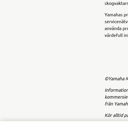
skogvaktarn
Yamahas pro
servicenätv
använda pro
värdefull i
©Yamaha Mo
Information
kommersiell
från Yamaha
Kör alltid p