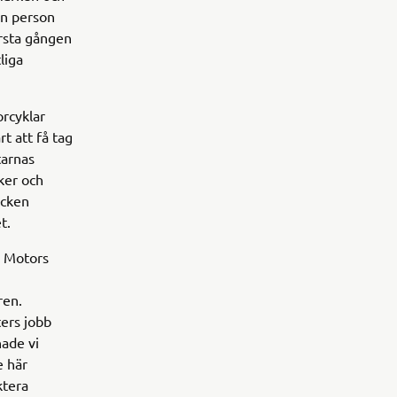
En person
rsta gången
liga
rcyklar
t att få tag
tarnas
åker och
ycken
t.
a Motors
ren.
ters jobb
hade vi
e här
ktera