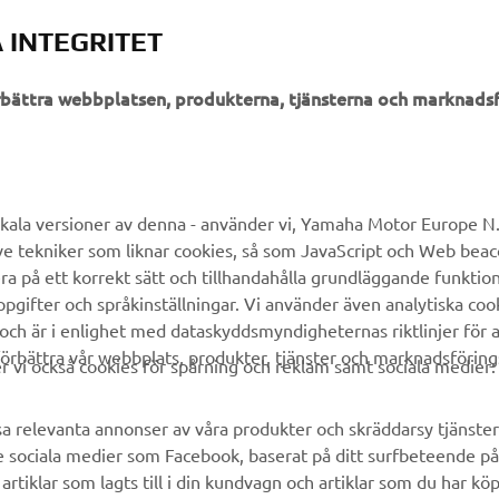
 INTEGRITET
örbättra webbplatsen, produkterna, tjänsterna och marknadsf
UTFORSKA YAMAHA
FAQ & SUPPORT
MyYamaha
Kundservice
kala versioner av denna - använder vi, Yamaha Motor Europe N.V.
ve tekniker som liknar cookies, så som JavaScript och Web bea
Yamaha Music
Reservdelskatalog
ra på ett korrekt sätt och tillhandahålla grundläggande funktio
Yamaha Racing
Yamaha-återförsäljare
gifter och språkinställningar. Vi använder även analytiska cook
 och är i enlighet med dataskyddsmyndigheternas riktlinjer för at
Yamaha Motor Global
Hantering av avfall från
örbättra vår webbplats, produkter, tjänster och marknadsföring
batterier
vi också cookies för spårning och reklam samt sociala medier:
Mobilappar
sa relevanta annonser av våra produkter och skräddarsy tjänster 
e sociala medier som Facebook, baserat på ditt surfbeteende på
rtiklar som lagts till i din kundvagn och artiklar som du har kö