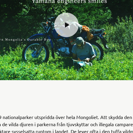
9 nationalparker utspridda över hela Mongoliet. Att skydda den
 de vilda djuren i parkerna från tjuvskyttar och illegala campare 
tare sysselsatta runtom i landet. De lever ofta i den tuffa vil