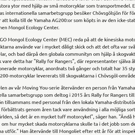
 stora ytor med hjälp av små motorcyklar som transportmedel. 
s internationella samarbetsgrupp besöker Chövsgölsjön för fö
ör att kolla till de Yamaha AG200:or som köpts in av den icke-stat
onen Mongol Ecology Center.
GO Mongol Ecology Center (MEC) reda på att de kinesiska moto
tarna använde var i mycket dåligt skick och att det ofta var svår
lar, och bad därpå den globala communityn om hjälp å skogvak
k vare detta har "Rally for Rangers", där representanter själva 
onerade motorcyklar, anordnats två gånger och totalt har 35 st
0-motorcyklar levererats till skogvaktarna i Chövsgöl-område
elen av vår Moving You-serie återvänder en person från Yamah
ella samarbetsgrupp som deltog i 2015 års Rally for Rangers till
n tillsammans med personal från den lokala Yamaha-distributö
förbättrats genom åren tack vare användning i alla möjliga sor
ärlden, så det är en mycket tuff motorcykel", säger han. "Ändå 
 om hur mycket skada motorcyklarna skulle ta i det jobb som d
a utför." Han återvände till Mongoliet efter ett år för att inspe