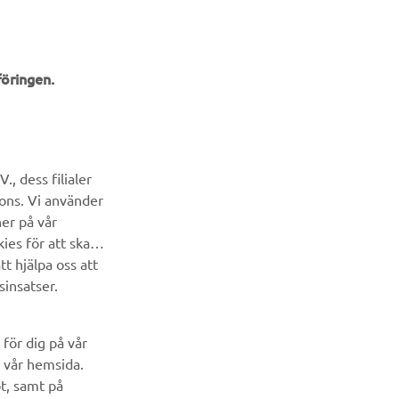
öringen.
NYHETSBREV
Bli först att ta del av de senaste erbjudandena, evenemangen,
, dess filialer
nyheterna och mycket mer
cons. Vi använder
ner på vår
PRENUMERERA
ies för att skapa
t hjälpa oss att
Läs vår integritetspolicy för att ta reda på hur vi behandlar dina
sinsatser.
personuppgifter:
Integritetspolicy
för dig på vår
 vår hemsida.
pt, samt på