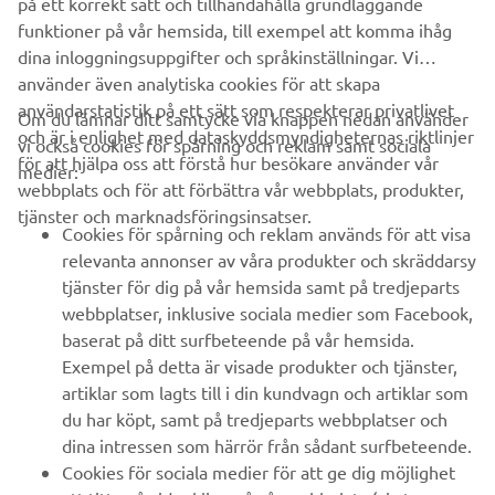
på ett korrekt sätt och tillhandahålla grundläggande
funktioner på vår hemsida, till exempel att komma ihåg
dina inloggningsuppgifter och språkinställningar. Vi
använder även analytiska cookies för att skapa
användarstatistik på ett sätt som respekterar privatlivet
Om du lämnar ditt samtycke via knappen nedan använder
och är i enlighet med dataskyddsmyndigheternas riktlinjer
vi också cookies för spårning och reklam samt sociala
FÖRETAG
för att hjälpa oss att förstå hur besökare använder vår
medier:
webbplats och för att förbättra vår webbplats, produkter,
tjänster och marknadsföringsinsatser.
B2B
Cookies för spårning och reklam används för att visa
relevanta annonser av våra produkter och skräddarsy
UTFORSKA YAMAHA
tjänster för dig på vår hemsida samt på tredjeparts
webbplatser, inklusive sociala medier som Facebook,
baserat på ditt surfbeteende på vår hemsida.
FAQ & SUPPORT
Exempel på detta är visade produkter och tjänster,
artiklar som lagts till i din kundvagn och artiklar som
du har köpt, samt på tredjeparts webbplatser och
NYHETSBREV
dina intressen som härrör från sådant surfbeteende.
Bli först att ta del av de senaste erbjudandena, evenemangen,
Cookies för sociala medier för att ge dig möjlighet
nyheterna och mycket mer