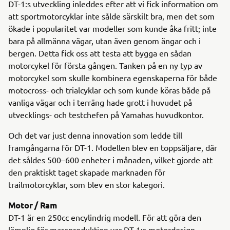
DT-1:s utveckling inleddes efter att vi fick information om
att sportmotorcyklar inte sålde särskilt bra, men det som
ökade i popularitet var modeller som kunde åka fritt; inte
bara på allmänna vägar, utan även genom ängar och i
bergen. Detta fick oss att testa att bygga en sådan
motorcykel för första gången. Tanken på en ny typ av
motorcykel som skulle kombinera egenskaperna för både
motocross- och trialcyklar och som kunde köras både på
vanliga vägar och i terräng hade grott i huvudet på
utvecklings- och testchefen på Yamahas huvudkontor.
Och det var just denna innovation som ledde till
framgångarna för DT-1. Modellen blev en toppsäljare, där
det såldes 500–600 enheter i månaden, vilket gjorde att
den praktiskt taget skapade marknaden för
trailmotorcyklar, som blev en stor kategori.
Motor / Ram
DT-1 är en 250cc encylindrig modell. För att göra den
lämplig för massproduktion var DT-1:s motordesign