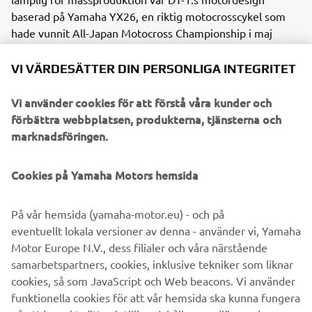
baserad på Yamaha YX26, en riktig motocrosscykel som
hade vunnit All-Japan Motocross Championship i maj
1967. Hållfast stålrör användes för ramen, samt ett robust
chassi starkt nog för en produktionsmodell.
VI VÄRDESÄTTER DIN PERSONLIGA INTEGRITET
Vi använder cookies för att förstå våra kunder och
förbättra webbplatsen, produkterna, tjänsterna och
marknadsföringen.
1970 XS-1
Cookies på Yamaha Motors hemsida
På vår hemsida (yamaha-motor.eu) - och på
©Yamaha Motor Europe N.V. / Yamaha Motor Co., Ltd.
eventuellt lokala versioner av denna - använder vi, Yamaha
Informationen och/eller bilderna på dessa webbsidor får
Motor Europe N.V., dess filialer och våra närstående
aldrig användas för kommersiella eller icke-kommersiella
samarbetspartners, cookies, inklusive tekniker som liknar
ändamål utan uttryckligt skriftligt medgivande från
cookies, så som JavaScript och Web beacons. Vi använder
Yamaha Motor Europe N.V. och/eller Yamaha Motor Co.,
funktionella cookies för att vår hemsida ska kunna fungera
Ltd. Kör alltid på ett säkert sätt och följ alla lokala väglagar.