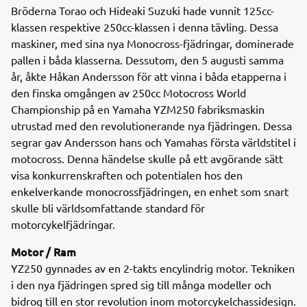
Bröderna Torao och Hideaki Suzuki hade vunnit 125cc-
klassen respektive 250cc-klassen i denna tävling. Dessa
maskiner, med sina nya Monocross-fjädringar, dominerade
pallen i båda klasserna. Dessutom, den 5 augusti samma
år, åkte Håkan Andersson för att vinna i båda etapperna i
den finska omgången av 250cc Motocross World
Championship på en Yamaha YZM250 fabriksmaskin
utrustad med den revolutionerande nya fjädringen. Dessa
segrar gav Andersson hans och Yamahas första världstitel i
motocross. Denna händelse skulle på ett avgörande sätt
visa konkurrenskraften och potentialen hos den
enkelverkande monocrossfjädringen, en enhet som snart
skulle bli världsomfattande standard för
motorcykelfjädringar.
Motor / Ram
YZ250 gynnades av en 2-takts encylindrig motor. Tekniken
i den nya fjädringen spred sig till många modeller och
bidrog till en stor revolution inom motorcykelchassidesign.