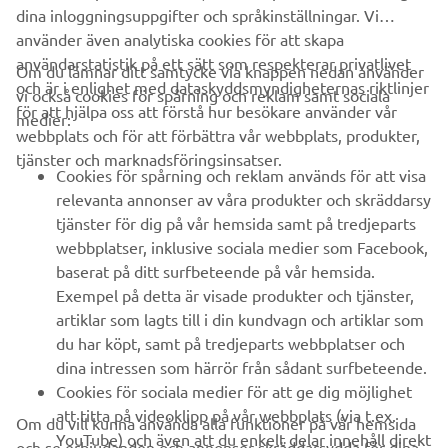
dina inloggningsuppgifter och språkinställningar. Vi
använder även analytiska cookies för att skapa
användarstatistik på ett sätt som respekterar privatlivet
Om du lämnar ditt samtycke via knappen nedan använder
och är i enlighet med dataskyddsmyndigheternas riktlinjer
vi också cookies för spårning och reklam samt sociala
FÖRETAG
för att hjälpa oss att förstå hur besökare använder vår
medier:
webbplats och för att förbättra vår webbplats, produkter,
tjänster och marknadsföringsinsatser.
B2B
Cookies för spårning och reklam används för att visa
relevanta annonser av våra produkter och skräddarsy
UTFORSKA YAMAHA
tjänster för dig på vår hemsida samt på tredjeparts
webbplatser, inklusive sociala medier som Facebook,
baserat på ditt surfbeteende på vår hemsida.
FAQ & SUPPORT
Exempel på detta är visade produkter och tjänster,
artiklar som lagts till i din kundvagn och artiklar som
du har köpt, samt på tredjeparts webbplatser och
NYHETSBREV
dina intressen som härrör från sådant surfbeteende.
Bli först att ta del av de senaste erbjudandena, evenemangen,
Cookies för sociala medier för att ge dig möjlighet
nyheterna och mycket mer
att titta på videoklipp på vår webbplats (via t.ex.
Om du vill kunna använda alla funktioner på vår hemsida
YouTube) och även att du enkelt delar innehåll direkt
och se erbjudanden och annonser skräddarsydda för dina