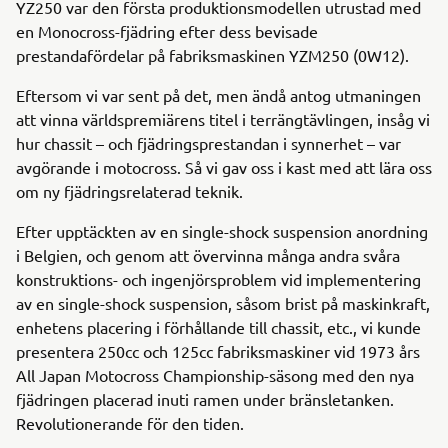
YZ250 var den första produktionsmodellen utrustad med
en Monocross-fjädring efter dess bevisade
prestandafördelar på fabriksmaskinen YZM250 (0W12).
Eftersom vi var sent på det, men ändå antog utmaningen
att vinna världspremiärens titel i terrängtävlingen, insåg vi
hur chassit – och fjädringsprestandan i synnerhet – var
avgörande i motocross. Så vi gav oss i kast med att lära oss
om ny fjädringsrelaterad teknik.
Efter upptäckten av en single-shock suspension anordning
i Belgien, och genom att övervinna många andra svåra
konstruktions- och ingenjörsproblem vid implementering
av en single-shock suspension, såsom brist på maskinkraft,
enhetens placering i förhållande till chassit, etc., vi kunde
presentera 250cc och 125cc fabriksmaskiner vid 1973 års
All Japan Motocross Championship-säsong med den nya
fjädringen placerad inuti ramen under bränsletanken.
Revolutionerande för den tiden.