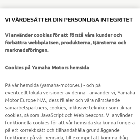
VI VÄRDESÄTTER DIN PERSONLIGA INTEGRITET
1974 55A
Vi använder cookies för att förstå våra kunder och
förbättra webbplatsen, produkterna, tjänsterna och
marknadsföringen.
©Yamaha Motor Europe N.V. / Yamaha Motor Co., Ltd.
Cookies på Yamaha Motors hemsida
Informationen och/eller bilderna på dessa webbsidor får
På vår hemsida (yamaha-motor.eu) - och på
aldrig användas för kommersiella eller icke-kommersiella
eventuellt lokala versioner av denna - använder vi, Yamaha
ändamål utan uttryckligt skriftligt medgivande från
Motor Europe N.V., dess filialer och våra närstående
Yamaha Motor Europe N.V. och/eller Yamaha Motor Co.,
samarbetspartners, cookies, inklusive tekniker som liknar
Ltd.
cookies, så som JavaScript och Web beacons. Vi använder
Kör alltid på ett säkert sätt och följ gällande trafikregler
funktionella cookies för att vår hemsida ska kunna fungera
och lagar.
på ett korrekt sätt och tillhandahålla grundläggande
funktioner på vår hemsida, till exempel att komma ihåg