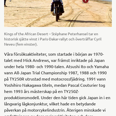
Kings of the African Desert – Stéphane Peterhansel tar en
historisk sjätte vinst i Paris-Dakar-rallyt och överträffar Cyril
Neveu (fem vinster).
Våra försöksaktiviteter, som startade i början av 1970-
talet med Mick Andrews, var främst inriktade på Japan
under hela 1980- och 1990-talen. Atsushi Ito och Yamaha
vann All-Japan Trial Championship 1987, 1988 och 1990
på TY250R utrustad med motocrossfjädring. 1991 vann
Yoshihiro Nakagawa titeln, medan Pascal Couturier tog
hem 1993 års mästerskap på en TY250Z-
produktionsmodell. Under den här tiden gick Japan in i en
långvarig lågkonjunktur, vilket hade en betydande
påverkan på motorcykelindustrin. Återigen minskade vi