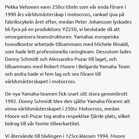
Pekka Vehonen vann 250cc-titeln som vår enda förare i
1990 års världsmästerskap i motocross, rankad sjua på
fabrikscykeln året efter, medan Peter Johansson lyckades
bli fyra på en produktions YZ250, vi beslutade då att
omorganisera teamstrukturen. Yamahas europeiska
huvudkontor arbetade tillsammans med Michele Rinaldi,
som hade lett professionella racingteam. Dessutom lades
Donny Schmidt och Alessandro Puzar till laget, och
tillsammans med Robert Moore i Belgarda Yamaha Team
och andra hade vi fem lag och sex förare till
världsmästerskapet i motocross.
De nya Yamaha-teamen fick snart sitt stora genombrott
1992. Donny Schmidt blev den sjätte Yamaha-föraren att
vinna världsmästerskapet i 250cc Motocross, medan
Moore och Puzar tog andra respektive fjärde plats, vilket
bidrog till vår femte tillverkartitel.
Vi återvände till tävlingen i 125cc-klassen 1994. Moore