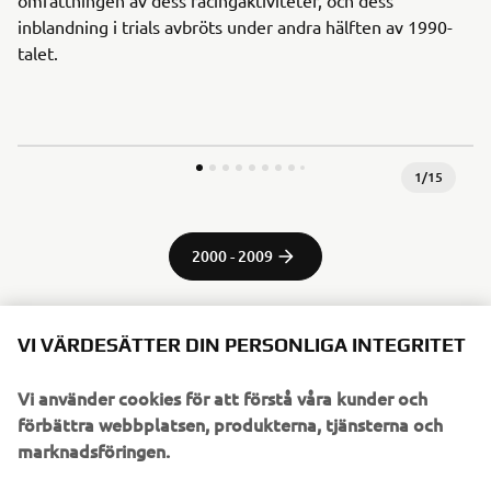
omfattningen av dess racingaktiviteter, och dess
inblandning i trials avbröts under andra hälften av 1990-
talet.
1
/
15
2000 - 2009
VI VÄRDESÄTTER DIN PERSONLIGA INTEGRITET
Källinformation och bilder:
Vi använder cookies för att förstå våra kunder och
Spirit of Challenge – Sextio år av racingframgång av
förbättra webbplatsen, produkterna, tjänsterna och
Yamaha Motor Co., Ltd.
marknadsföringen.