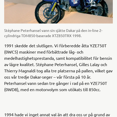
Stéphane Peterhansel vann sin sjätte Dakar på den in-line 2-
cylindriga TDM850-baserade XTZ850TRX 1998.
1991 skedde det slutligen. Vi förberedde åtta YZE750T
(0WC5) maskiner med förbättrade låg- och
medelhastighetsprestanda, samt kompatibilitet för bensin
av lägre kvalitet. Stéphane Peterhansel, Gilles Lalay och
Thierry Magnaldi tog alla tre platserna på pallen, vilket gav
oss vår tredje Dakar-seger – vår första på 10 år.
Peterhansel vann sedan tre gånger i rad på en YZE750T
(0WD8), med en motorvolym som utökats till 850cc.
1994 hade vi inget annat val än att dra oss ur på grund av