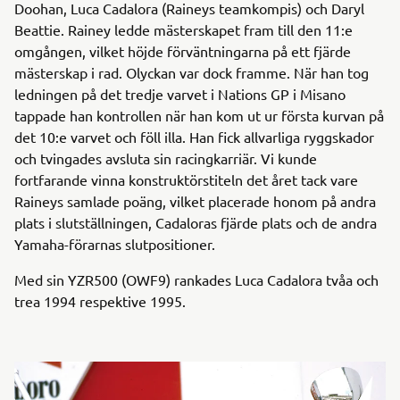
Doohan, Luca Cadalora (Raineys teamkompis) och Daryl
Beattie. Rainey ledde mästerskapet fram till den 11:e
omgången, vilket höjde förväntningarna på ett fjärde
mästerskap i rad. Olyckan var dock framme. När han tog
ledningen på det tredje varvet i Nations GP i Misano
tappade han kontrollen när han kom ut ur första kurvan på
det 10:e varvet och föll illa. Han fick allvarliga ryggskador
och tvingades avsluta sin racingkarriär. Vi kunde
fortfarande vinna konstruktörstiteln det året tack vare
Raineys samlade poäng, vilket placerade honom på andra
plats i slutställningen, Cadaloras fjärde plats och de andra
Yamaha-förarnas slutpositioner.
Med sin YZR500 (OWF9) rankades Luca Cadalora tvåa och
trea 1994 respektive 1995.