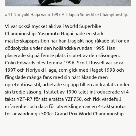
#41 Noriyuki Haga vann 1997 All Japan Superbike Championship.
Vi var också mycket aktiva i World Superbike
Championship. Yasumoto Nagai hade en stark
mästerskapsposition när han tragiskt nog råkade ut för en
dödsolycka under den holländska rundan 1995. Han
placerade sig på femte plats i slutet av den säsongen.
Colin Edwards blev femma 1996, Scott Russell var sexa
1997 och Noriyuki Haga, som gick med i laget 1998 och
fängslade många fans med sin hårt åkande men
opretentiösa stil, arbetade sig upp till en andraplats under
sin tredje säsong. I slutet av 1990-talet introducerade vi 4-
takts YZF-R7 för att ersätta YZF750, och fick värdefull
erfarenhet och data för utvecklingen av en 4-taktsmotor
för användning i 500cc Grand Prix World Championship.