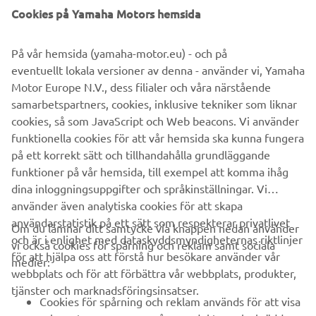
©Yamaha Motor Europe N.V. / Yamaha Motor Co., Ltd.
Cookies på Yamaha Motors hemsida
Informationen och/eller bilderna på dessa webbsidor får
På vår hemsida (yamaha-motor.eu) - och på
aldrig användas för kommersiella eller icke-kommersiella
eventuellt lokala versioner av denna - använder vi, Yamaha
ändamål utan uttryckligt skriftligt medgivande från
Motor Europe N.V., dess filialer och våra närstående
Yamaha Motor Europe N.V. och/eller Yamaha Motor Co.,
samarbetspartners, cookies, inklusive tekniker som liknar
Ltd.
cookies, så som JavaScript och Web beacons. Vi använder
Kör alltid på ett säkert sätt och följ gällande trafikregler
funktionella cookies för att vår hemsida ska kunna fungera
och lagar.
på ett korrekt sätt och tillhandahålla grundläggande
funktioner på vår hemsida, till exempel att komma ihåg
dina inloggningsuppgifter och språkinställningar. Vi
använder även analytiska cookies för att skapa
användarstatistik på ett sätt som respekterar privatlivet
Om du lämnar ditt samtycke via knappen nedan använder
och är i enlighet med dataskyddsmyndigheternas riktlinjer
vi också cookies för spårning och reklam samt sociala
FÖRETAG
för att hjälpa oss att förstå hur besökare använder vår
medier:
webbplats och för att förbättra vår webbplats, produkter,
tjänster och marknadsföringsinsatser.
B2B
Cookies för spårning och reklam används för att visa