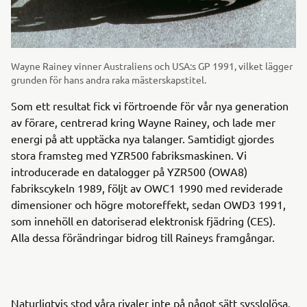
Wayne Rainey vinner Australiens och USA:s GP 1991, vilket lägger
grunden för hans andra raka mästerskapstitel.
Som ett resultat fick vi förtroende för vår nya generation
av förare, centrerad kring Wayne Rainey, och lade mer
energi på att upptäcka nya talanger. Samtidigt gjordes
stora framsteg med YZR500 fabriksmaskinen. Vi
introducerade en datalogger på YZR500 (OWA8)
fabrikscykeln 1989, följt av OWC1 1990 med reviderade
dimensioner och högre motoreffekt, sedan OWD3 1991,
som innehöll en datoriserad elektronisk fjädring (CES).
Alla dessa förändringar bidrog till Raineys framgångar.
Naturligtvis stod våra rivaler inte på något sätt sysslolösa.