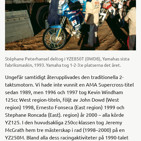
Stéphane Peterhansel deltog i YZE850T (0WD8), Yamahas sista
fabriksmaskin, 1993. Yamaha tog 1-2-3:e platserna det året.
Ungefär samtidigt återupplivades den traditionella 2-
taktsmotorn. Vi hade inte vunnit en AMA Supercross-titel
sedan 1989, men 1996 och 1997 tog Kevin Windham
125cc West region-titeln, följt av John Dowd (West
region) 1998, Ernesto Fonseca (East region) 1999 och
Stephane Roncada (East). region) år 2000 – alla körde
YZ125. I den huvudsakliga 250cc-klassen tog Jeremy
McGrath hem tre mästerskap i rad (1998–2000) på en
YZ250M. Bland alla dess racingaktiviteter på 1990-talet