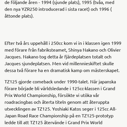
de följande åren - 1994 (sjunde plats), 1995 (tvåa, med
den nya YZR250 introducerad i sista racet) och 1996 (
åttonde plats).
Efter två års uppehåll i 250cc kom vi in ​​i klassen igen 1999
med förare från fabriksteamet, Shinya Nakano och Olivier
Jacques. Nakano tog detta år fjärdeplatsen totalt och
Jacques sjundeplatsen. Men vid millennieskiftet skulle
dessa två förare ha en dramatisk kamp om mästerskapet.
TZ125 gjorde comeback under 1990-talet. När japanska
förare började bli världsledande i 125cc-klassen i Grand
Prix World Championship, försökte vi utöka vår
roadracingbas och återta titeln genom att återuppta
utvecklingen av TZ125. Yoshiaki Katos seger i 125cc All-
Japan Road Race Championship på en TZ125-prototyp
ledde till att TZ125 återvände i Grand Prix World