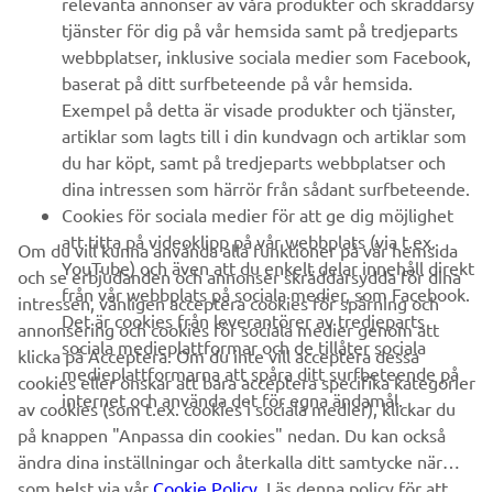
relevanta annonser av våra produkter och skräddarsy
UTFORSKA YAMAHA
tjänster för dig på vår hemsida samt på tredjeparts
webbplatser, inklusive sociala medier som Facebook,
baserat på ditt surfbeteende på vår hemsida.
FAQ & SUPPORT
Exempel på detta är visade produkter och tjänster,
artiklar som lagts till i din kundvagn och artiklar som
du har köpt, samt på tredjeparts webbplatser och
NYHETSBREV
dina intressen som härrör från sådant surfbeteende.
Bli först att ta del av de senaste erbjudandena, evenemangen,
Cookies för sociala medier för att ge dig möjlighet
nyheterna och mycket mer
att titta på videoklipp på vår webbplats (via t.ex.
Om du vill kunna använda alla funktioner på vår hemsida
YouTube) och även att du enkelt delar innehåll direkt
och se erbjudanden och annonser skräddarsydda för dina
från vår webbplats på sociala medier, som Facebook.
intressen, vänligen acceptera cookies för spårning och
Det är cookies från leverantörer av tredjeparts
annonsering och cookies för sociala medier genom att
PRENUMERERA
sociala medieplattformar och de tillåter sociala
klicka på Acceptera. Om du inte vill acceptera dessa
medieplattformarna att spåra ditt surfbeteende på
cookies eller önskar att bara acceptera specifika kategorier
internet och använda det för egna ändamål.
Läs vår integritetspolicy för att ta reda på hur vi behandlar dina
av cookies (som t.ex. cookies i sociala medier), klickar du
personuppgifter:
Integritetspolicy
på knappen "Anpassa din cookies" nedan. Du kan också
ändra dina inställningar och återkalla ditt samtycke när
som helst via vår
Cookie Policy
. Läs denna policy för att
Sweden (Swedish)