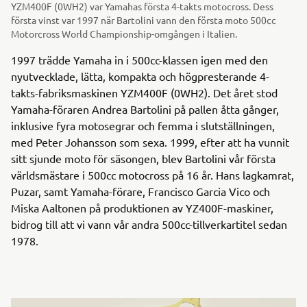
YZM400F (0WH2) var Yamahas första 4-takts motocross. Dess
första vinst var 1997 när Bartolini vann den första moto 500cc
Motorcross World Championship-omgången i Italien.
1997 trädde Yamaha in i 500cc-klassen igen med den
nyutvecklade, lätta, kompakta och högpresterande 4-
takts-fabriksmaskinen YZM400F (0WH2). Det året stod
Yamaha-föraren Andrea Bartolini på pallen åtta gånger,
inklusive fyra motosegrar och femma i slutställningen,
med Peter Johansson som sexa. 1999, efter att ha vunnit
sitt sjunde moto för säsongen, blev Bartolini vår första
världsmästare i 500cc motocross på 16 år. Hans lagkamrat,
Puzar, samt Yamaha-förare, Francisco Garcia Vico och
Miska Aaltonen på produktionen av YZ400F-maskiner,
bidrog till att vi vann vår andra 500cc-tillverkartitel sedan
1978.