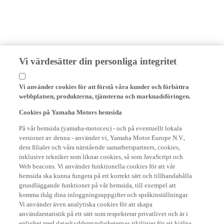
Vi värdesätter din personliga integritet
Vi använder cookies för att förstå våra kunder och förbättra
webbplatsen, produkterna, tjänsterna och marknadsföringen.
Cookies på Yamaha Motors hemsida
På vår hemsida (yamaha-motor.eu) - och på eventuellt lokala
versioner av denna - använder vi, Yamaha Motor Europe N.V.,
dess filialer och våra närstående samarbetspartners, cookies,
inklusive tekniker som liknar cookies, så som JavaScript och
Web beacons. Vi använder funktionella cookies för att vår
hemsida ska kunna fungera på ett korrekt sätt och tillhandahålla
grundläggande funktioner på vår hemsida, till exempel att
komma ihåg dina inloggningsuppgifter och språkinställningar.
Vi använder även analytiska cookies för att skapa
användarstatistik på ett sätt som respekterar privatlivet och är i
enlighet med dataskyddsmyndigheternas riktlinjer för att hjälpa