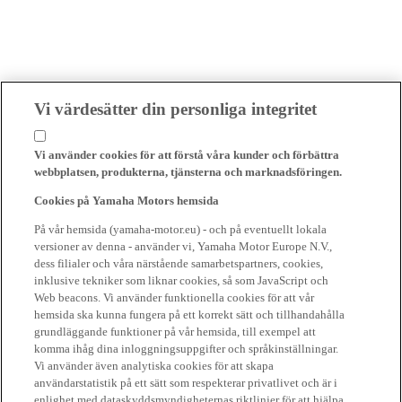
Vi värdesätter din personliga integritet
Vi använder cookies för att förstå våra kunder och förbättra
webbplatsen, produkterna, tjänsterna och marknadsföringen.
Cookies på Yamaha Motors hemsida
På vår hemsida (yamaha-motor.eu) - och på eventuellt lokala
versioner av denna - använder vi, Yamaha Motor Europe N.V.,
dess filialer och våra närstående samarbetspartners, cookies,
inklusive tekniker som liknar cookies, så som JavaScript och
Web beacons. Vi använder funktionella cookies för att vår
hemsida ska kunna fungera på ett korrekt sätt och tillhandahålla
grundläggande funktioner på vår hemsida, till exempel att
komma ihåg dina inloggningsuppgifter och språkinställningar.
Vi använder även analytiska cookies för att skapa
användarstatistik på ett sätt som respekterar privatlivet och är i
enlighet med dataskyddsmyndigheternas riktlinjer för att hjälpa