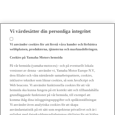
Vi värdesätter din personliga integritet
Vi använder cookies för att förstå våra kunder och förbättra
webbplatsen, produkterna, tjänsterna och marknadsföringen.
Cookies på Yamaha Motors hemsida
På vår hemsida (yamaha-motor.eu) - och på eventuellt lokala
versioner av denna - använder vi, Yamaha Motor Europe N.V.,
dess filialer och våra närstående samarbetspartners, cookies,
inklusive tekniker som liknar cookies, så som JavaScript och
Web beacons. Vi använder funktionella cookies för att vår
hemsida ska kunna fungera på ett korrekt sätt och tillhandahålla
grundläggande funktioner på vår hemsida, till exempel att
komma ihåg dina inloggningsuppgifter och språkinställningar.
Vi använder även analytiska cookies för att skapa
användarstatistik på ett sätt som respekterar privatlivet och är i
enlighet med dataskyddsmyndigheternas riktlinjer för att hjälpa