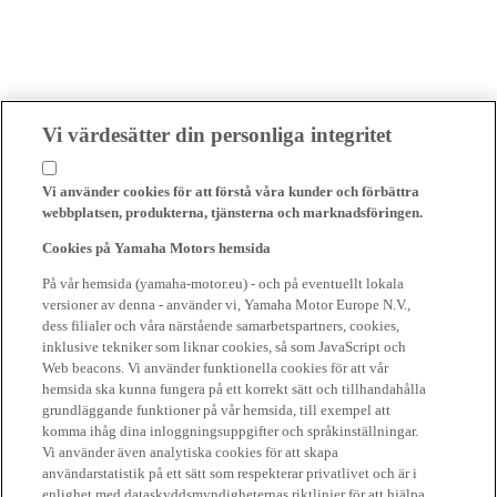
Vi värdesätter din personliga integritet
Vi använder cookies för att förstå våra kunder och förbättra
webbplatsen, produkterna, tjänsterna och marknadsföringen.
Cookies på Yamaha Motors hemsida
På vår hemsida (yamaha-motor.eu) - och på eventuellt lokala
versioner av denna - använder vi, Yamaha Motor Europe N.V.,
dess filialer och våra närstående samarbetspartners, cookies,
inklusive tekniker som liknar cookies, så som JavaScript och
Web beacons. Vi använder funktionella cookies för att vår
hemsida ska kunna fungera på ett korrekt sätt och tillhandahålla
grundläggande funktioner på vår hemsida, till exempel att
komma ihåg dina inloggningsuppgifter och språkinställningar.
Vi använder även analytiska cookies för att skapa
användarstatistik på ett sätt som respekterar privatlivet och är i
enlighet med dataskyddsmyndigheternas riktlinjer för att hjälpa