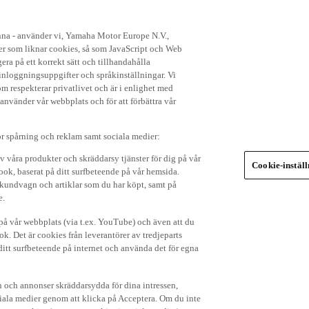
enna - använder vi, Yamaha Motor Europe N.V.,
ker som liknar cookies, så som JavaScript och Web
ra på ett korrekt sätt och tillhandahålla
nloggningsuppgifter och språkinställningar. Vi
om respekterar privatlivet och är i enlighet med
 använder vår webbplats och för att förbättra vår
r spårning och reklam samt sociala medier:
v våra produkter och skräddarsy tjänster för dig på vår
Cookie-instäl
ok, baserat på ditt surfbeteende på vår hemsida.
in kundvagn och artiklar som du har köpt, samt på
e.
p på vår webbplats (via t.ex. YouTube) och även att du
k. Det är cookies från leverantörer av tredjeparts
ditt surfbeteende på internet och använda det för egna
 och annonser skräddarsydda för dina intressen,
iala medier genom att klicka på Acceptera. Om du inte