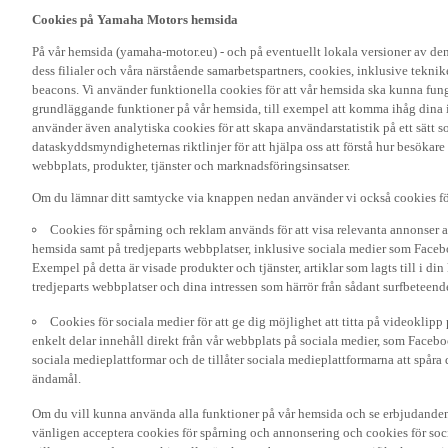
Cookies på Yamaha Motors hemsida
På vår hemsida (yamaha-motor.eu) - och på eventuellt lokala versioner av d
dess filialer och våra närstående samarbetspartners, cookies, inklusive tekni
beacons. Vi använder funktionella cookies för att vår hemsida ska kunna funge
grundläggande funktioner på vår hemsida, till exempel att komma ihåg dina i
använder även analytiska cookies för att skapa användarstatistik på ett sätt s
dataskyddsmyndigheternas riktlinjer för att hjälpa oss att förstå hur besökare
webbplats, produkter, tjänster och marknadsföringsinsatser.
Om du lämnar ditt samtycke via knappen nedan använder vi också cookies fö
Cookies för spårning och reklam används för att visa relevanta annonser a
hemsida samt på tredjeparts webbplatser, inklusive sociala medier som Facebo
Exempel på detta är visade produkter och tjänster, artiklar som lagts till i d
tredjeparts webbplatser och dina intressen som härrör från sådant surfbeteend
Cookies för sociala medier för att ge dig möjlighet att titta på videoklip
enkelt delar innehåll direkt från vår webbplats på sociala medier, som Faceboo
sociala medieplattformar och de tillåter sociala medieplattformarna att spåra 
ändamål.
Om du vill kunna använda alla funktioner på vår hemsida och se erbjudanden
vänligen acceptera cookies för spårning och annonsering och cookies för soc