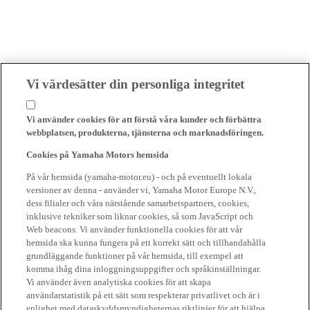
Vi värdesätter din personliga integritet
Vi använder cookies för att förstå våra kunder och förbättra
webbplatsen, produkterna, tjänsterna och marknadsföringen.
Cookies på Yamaha Motors hemsida
På vår hemsida (yamaha-motor.eu) - och på eventuellt lokala
versioner av denna - använder vi, Yamaha Motor Europe N.V.,
dess filialer och våra närstående samarbetspartners, cookies,
inklusive tekniker som liknar cookies, så som JavaScript och
Web beacons. Vi använder funktionella cookies för att vår
hemsida ska kunna fungera på ett korrekt sätt och tillhandahålla
grundläggande funktioner på vår hemsida, till exempel att
komma ihåg dina inloggningsuppgifter och språkinställningar.
Vi använder även analytiska cookies för att skapa
användarstatistik på ett sätt som respekterar privatlivet och är i
enlighet med dataskyddsmyndigheternas riktlinjer för att hjälpa