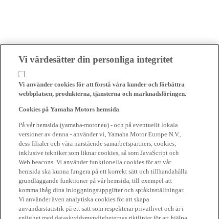
Vi värdesätter din personliga integritet
Vi använder cookies för att förstå våra kunder och förbättra
webbplatsen, produkterna, tjänsterna och marknadsföringen.
Cookies på Yamaha Motors hemsida
På vår hemsida (yamaha-motor.eu) - och på eventuellt lokala
versioner av denna - använder vi, Yamaha Motor Europe N.V.,
dess filialer och våra närstående samarbetspartners, cookies,
inklusive tekniker som liknar cookies, så som JavaScript och
Web beacons. Vi använder funktionella cookies för att vår
hemsida ska kunna fungera på ett korrekt sätt och tillhandahålla
grundläggande funktioner på vår hemsida, till exempel att
komma ihåg dina inloggningsuppgifter och språkinställningar.
Vi använder även analytiska cookies för att skapa
användarstatistik på ett sätt som respekterar privatlivet och är i
enlighet med dataskyddsmyndigheternas riktlinjer för att hjälpa