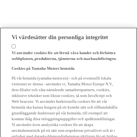
Vi värdesätter din personliga integritet
Vi använder cookies för att förstå våra kunder och förbättra
webbplatsen, produkterna, tjänsterna och marknadsföringen.
Cookies på Yamaha Motors hemsida
På vår hemsida (yamaha-motor.eu) - och på eventuellt lokala
versioner av denna - använder vi, Yamaha Motor Europe N.V.,
dess filialer och våra närstående samarbetspartners, cookies,
inklusive tekniker som liknar cookies, så som JavaScript och
Web beacons. Vi använder funktionella cookies för att vår
hemsida ska kunna fungera på ett korrekt sätt och tillhandahålla
grundläggande funktioner på vår hemsida, till exempel att
komma ihåg dina inloggningsuppgifter och språkinställningar.
Vi använder även analytiska cookies för att skapa
användarstatistik på ett sätt som respekterar privatlivet och är i
enlighet med dataskyddsmyndigheternas riktlinjer för att hjälpa