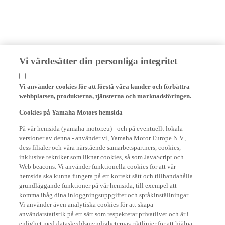
Vi värdesätter din personliga integritet
Vi använder cookies för att förstå våra kunder och förbättra
webbplatsen, produkterna, tjänsterna och marknadsföringen.
Cookies på Yamaha Motors hemsida
På vår hemsida (yamaha-motor.eu) - och på eventuellt lokala
versioner av denna - använder vi, Yamaha Motor Europe N.V.,
dess filialer och våra närstående samarbetspartners, cookies,
inklusive tekniker som liknar cookies, så som JavaScript och
Web beacons. Vi använder funktionella cookies för att vår
hemsida ska kunna fungera på ett korrekt sätt och tillhandahålla
grundläggande funktioner på vår hemsida, till exempel att
komma ihåg dina inloggningsuppgifter och språkinställningar.
Vi använder även analytiska cookies för att skapa
användarstatistik på ett sätt som respekterar privatlivet och är i
enlighet med dataskyddsmyndigheternas riktlinjer för att hjälpa